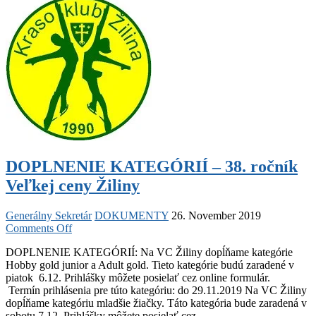
DOPLNENIE KATEGÓRIÍ – 38. ročník
Veľkej ceny Žiliny
Generálny Sekretár
DOKUMENTY
26. November 2019
on
Comments Off
DOPLNENIE
DOPLNENIE KATEGÓRIÍ: Na VC Žiliny dopĺňame kategórie
KATEGÓRIÍ
Hobby gold junior a Adult gold. Tieto kategórie budú zaradené v
–
piatok 6.12. Prihlášky môžete posielať cez online formulár.
38.
Termín prihlásenia pre túto kategóriu: do 29.11.2019 Na VC Žiliny
ročník
dopĺňame kategóriu mladšie žiačky. Táto kategória bude zaradená v
Veľkej
sobotu 7.12. Prihlášky môžete posielať cez …