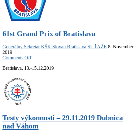
61st Grand Prix of Bratislava
Generálny Sekretár
KŠK Slovan Bratislava
SÚŤAŽE
8. November
2019
on
Comments Off
61st
Bratislava, 13.-15.12.2019
Grand
Prix
of
Bratislava
Testy výkonnosti – 29.11.2019 Dubnica
nad Váhom