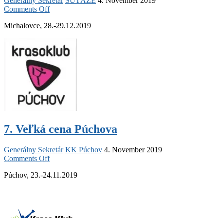
Generálny Sekretár
SÚŤAŽE
4. November 2019
on
Comments Off
Veľká
Michalovce, 28.-29.12.2019
cena
mesta
Michalovce
7. Veľká cena Púchova
Generálny Sekretár
KK Púchov
4. November 2019
on
Comments Off
7.
Púchov, 23.-24.11.2019
Veľká
cena
Púchova