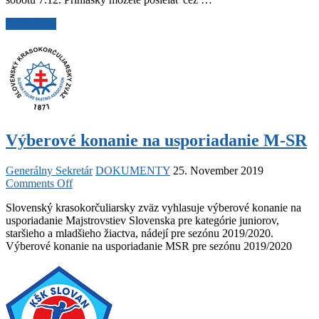
ceny
Žiliny
DOPLNENIE
Read More
KATEGÓRIÍ
–
38.
ročník
Veľkej
ceny
Žiliny
Výberové konanie na usporiadanie M-SR
Generálny Sekretár
DOKUMENTY
25. November 2019
on
Comments Off
Výberové
Slovenský krasokorčuliarsky zväz vyhlasuje výberové konanie na
konanie
usporiadanie Majstrovstiev Slovenska pre kategórie juniorov,
na
staršieho a mladšieho žiactva, nádejí pre sezónu 2019/2020.
usporiadanie
Výberové konanie na usporiadanie MSR pre sezónu 2019/2020
M-
SR