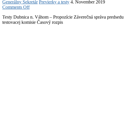
Generálny Sekretár
Previerky a testy
4. November 2019
on
Comments Off
Testy
Testy Dubnica n. Váhom – Propozície Záverečná správa predsedu
výkonnosti
testovacej komisie Časový rozpis
–
29.11.2019
Dubnica
nad
Váhom