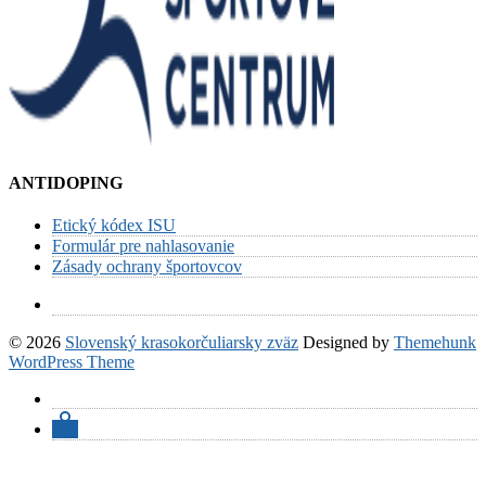
ANTIDOPING
Etický kódex ISU
Formulár pre nahlasovanie
Zásady ochrany športovcov
© 2026
Slovenský krasokorčuliarsky zväz
Designed by
Themehunk
WordPress Theme