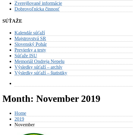
Zverejňované informácie
Dobrovoľnícka činnosť
SÚŤAŽE
Kalendár súťaží
Majstrovstvá SR
Slovenský Pohár
Previerky a testy
Súťaže ISU
Memoriál Ondreja Nepelu
Výsledky súťaží – archív
Výsledky súťaží – štatistiky
Month:
November 2019
Home
2019
November