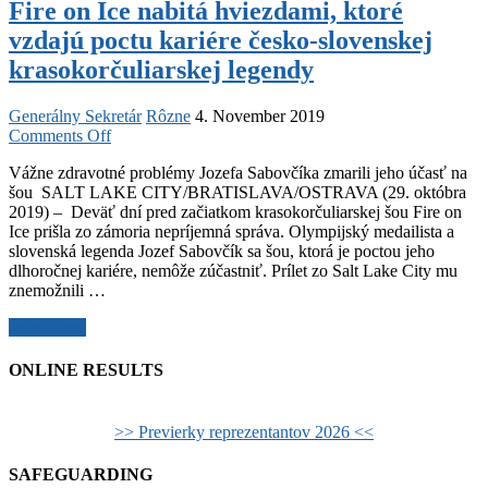
Fire on Ice nabitá hviezdami, ktoré
vzdajú poctu kariére česko-slovenskej
krasokorčuliarskej legendy
Generálny Sekretár
Rôzne
4. November 2019
on
Comments Off
Fire
Vážne zdravotné problémy Jozefa Sabovčíka zmarili jeho účasť na
on
šou SALT LAKE CITY/BRATISLAVA/OSTRAVA (29. októbra
Ice
2019) – Deväť dní pred začiatkom krasokorčuliarskej šou Fire on
nabitá
Ice prišla zo zámoria nepríjemná správa. Olympijský medailista a
hviezdami,
slovenská legenda Jozef Sabovčík sa šou, ktorá je poctou jeho
ktoré
dlhoročnej kariére, nemôže zúčastniť. Prílet zo Salt Lake City mu
vzdajú
znemožnili …
poctu
kariére
Fire
Read More
česko-
on
slovenskej
Ice
krasokorčuliarskej
ONLINE RESULTS
nabitá
legendy
hviezdami,
ktoré
>> Previerky reprezentantov 2026 <<
vzdajú
poctu
SAFEGUARDING
kariére