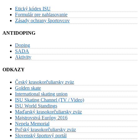
česko-
Etický kódex ISU
slovenskej
Formulár pre nahlasovanie
krasokorčuliarskej
Zásady ochrany športovcov
legendy
ANTIDOPING
Doping
SADA
Aktivity
ODKAZY
Český krasokorčuliarsky zväz
Golden skate
International skating union
ISU Skating Channel (TV / Video)
ISU World Standings
Maďarský krasokorčuliarsky zväz
Majstrovstvá Európy 2016
Nepela Memorial
Poľský krasokorčuliarsky zväz
Slovenský športový portál