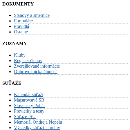
DOKUMENTY
Stanovy a smernice
Formuláre
Pravidlá
Ostatné
ZOZNAMY
Kluby
Register členov
Zverejňované informácie
Dobrovoľnícka činnosť
SÚŤAŽE
Kalendár súťaží
Majstrovstvá SR
Slovenský Pohár
Previerky a testy
Súťaže ISU
Memoriál Ondreja Nepelu
Výsledky súťaží – archív