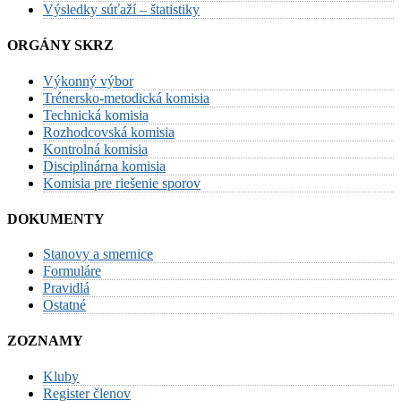
Výsledky súťaží – štatistiky
ORGÁNY SKRZ
Výkonný výbor
Trénersko-metodická komisia
Technická komisia
Rozhodcovská komisia
Kontrolná komisia
Disciplinárna komisia
Komisia pre riešenie sporov
DOKUMENTY
Stanovy a smernice
Formuláre
Pravidlá
Ostatné
ZOZNAMY
Kluby
Register členov