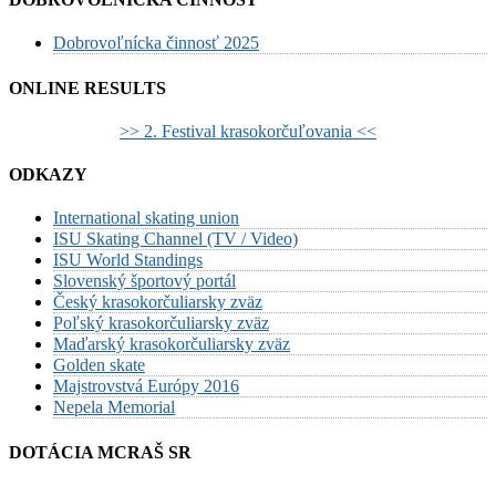
Dobrovoľnícka činnosť 2025
ONLINE RESULTS
>> 2. Festival krasokorčuľovania <<
ODKAZY
International skating union
ISU Skating Channel (TV / Video)
ISU World Standings
Slovenský športový portál
Český krasokorčuliarsky zväz
Poľský krasokorčuliarsky zväz
Maďarský krasokorčuliarsky zväz
Golden skate
Majstrovstvá Európy 2016
Nepela Memorial
DOTÁCIA MCRAŠ SR