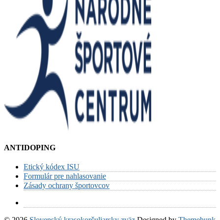
ANTIDOPING
Etický kódex ISU
Formulár pre nahlasovanie
Zásady ochrany športovcov
© 2026
Slovenský krasokorčuliarsky zväz
Designed by
Themehunk