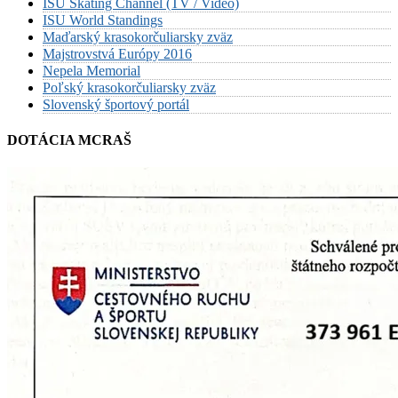
ISU Skating Channel (TV / Video)
ISU World Standings
Maďarský krasokorčuliarsky zväz
Majstrovstvá Európy 2016
Nepela Memorial
Poľský krasokorčuliarsky zväz
Slovenský športový portál
DOTÁCIA MCRAŠ