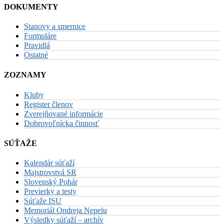
DOKUMENTY
Stanovy a smernice
Formuláre
Pravidlá
Ostatné
ZOZNAMY
Kluby
Register členov
Zverejňované informácie
Dobrovoľnícka činnosť
SÚŤAŽE
Kalendár súťaží
Majstrovstvá SR
Slovenský Pohár
Previerky a testy
Súťaže ISU
Memoriál Ondreja Nepelu
Výsledky súťaží – archív