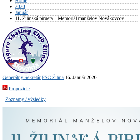
Home
2020
Január
11. Žilinská pirueta – Memoriál manželov Novákovcov
Generálny Sekretár
FSC Žilina
16. Január 2020
Propozicie
Zoznamy / výsledky