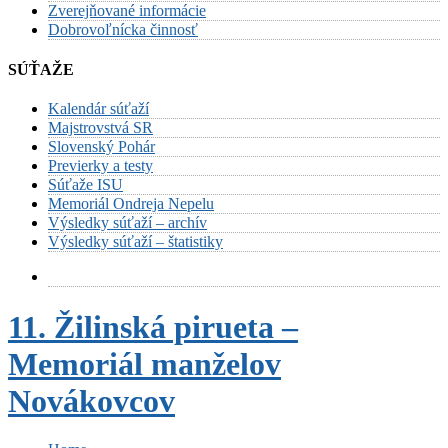
Zverejňované informácie
Dobrovoľnícka činnosť
SÚŤAŽE
Kalendár súťaží
Majstrovstvá SR
Slovenský Pohár
Previerky a testy
Súťaže ISU
Memoriál Ondreja Nepelu
Výsledky súťaží – archív
Výsledky súťaží – štatistiky
11. Žilinská pirueta –
Memoriál manželov
Novákovcov