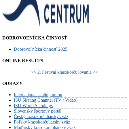
DOBROVOĽNÍCKA ČINNOSŤ
Dobrovoľnícka činnosť 2025
ONLINE RESULTS
>> 2. Festival krasokorčuľovania <<
ODKAZY
International skating union
ISU Skating Channel (TV / Video)
ISU World Standings
Slovenský športový portál
Český krasokorčuliarsky zväz
Poľský krasokorčuliarsky zväz
Maďarský krasokorčuliarsky zväz