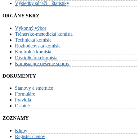
Výsledky súťaží – štatistiky
ORGÁNY SKRZ
Výkonný výbor
Trénersko-metodická komisia
Technická komisia
Rozhodcovská komisia
Kontrolná komisia
Disciplinárna komisia
Komisia pre riešenie sporov
DOKUMENTY
Stanovy a smernice
Formuláre
Pravidlá
Ostatné
ZOZNAMY
Kluby
Register členov