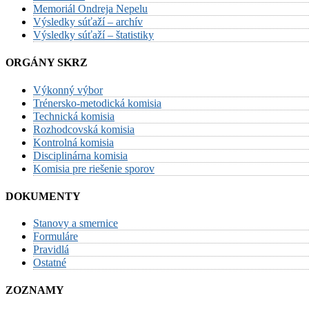
Memoriál Ondreja Nepelu
Výsledky súťaží – archív
Výsledky súťaží – štatistiky
ORGÁNY SKRZ
Výkonný výbor
Trénersko-metodická komisia
Technická komisia
Rozhodcovská komisia
Kontrolná komisia
Disciplinárna komisia
Komisia pre riešenie sporov
DOKUMENTY
Stanovy a smernice
Formuláre
Pravidlá
Ostatné
ZOZNAMY