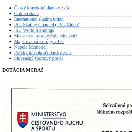
Český krasokorčuliarsky zväz
Golden skate
International skating union
ISU Skating Channel (TV / Video)
ISU World Standings
Maďarský krasokorčuliarsky zväz
Majstrovstvá Európy 2016
Nepela Memorial
Poľský krasokorčuliarsky zväz
Slovenský športový portál
DOTÁCIA MCRAŠ