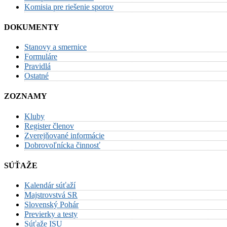
Komisia pre riešenie sporov
DOKUMENTY
Stanovy a smernice
Formuláre
Pravidlá
Ostatné
ZOZNAMY
Kluby
Register členov
Zverejňované informácie
Dobrovoľnícka činnosť
SÚŤAŽE
Kalendár súťaží
Majstrovstvá SR
Slovenský Pohár
Previerky a testy
Súťaže ISU