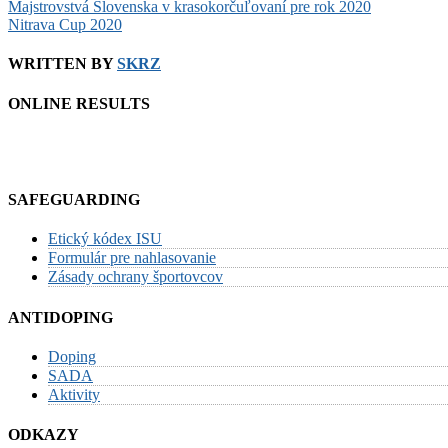
Post
Majstrovstvá Slovenska v krasokorčuľovaní pre rok 2020
Nitrava Cup 2020
navigation
WRITTEN BY
SKRZ
ONLINE RESULTS
SAFEGUARDING
Etický kódex ISU
Formulár pre nahlasovanie
Zásady ochrany športovcov
ANTIDOPING
Doping
SADA
Aktivity
ODKAZY