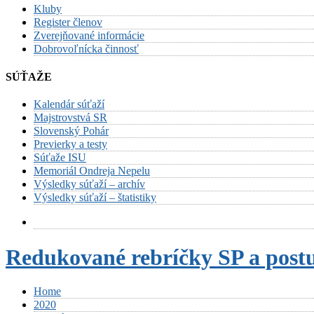
Kluby
Register členov
Zverejňované informácie
Dobrovoľnícka činnosť
SÚŤAŽE
Kalendár súťaží
Majstrovstvá SR
Slovenský Pohár
Previerky a testy
Súťaže ISU
Memoriál Ondreja Nepelu
Výsledky súťaží – archív
Výsledky súťaží – štatistiky
Redukované rebríčky SP a pos
Home
2020