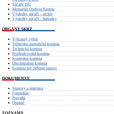
Súťaže ISU
Memoriál Ondreja Nepelu
Výsledky súťaží – archív
Výsledky súťaží – štatistiky
ORGÁNY SKRZ
Výkonný výbor
Trénersko-metodická komisia
Technická komisia
Rozhodcovská komisia
Kontrolná komisia
Disciplinárna komisia
Komisia pre riešenie sporov
DOKUMENTY
Stanovy a smernice
Formuláre
Pravidlá
Ostatné
ZOZNAMY