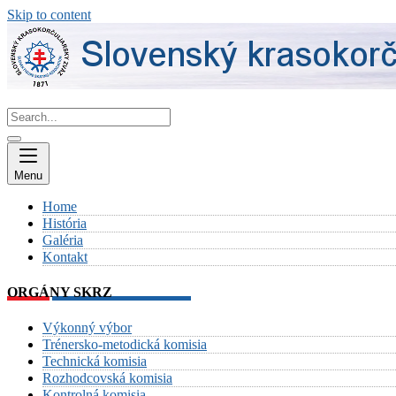
Skip to content
Menu
Home
História
Galéria
Kontakt
ORGÁNY SKRZ
Výkonný výbor
Trénersko-metodická komisia
Technická komisia
Rozhodcovská komisia
Kontrolná komisia