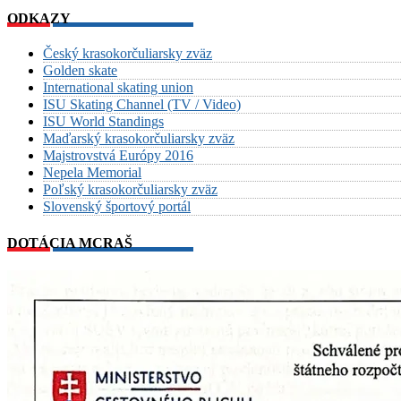
ODKAZY
Český krasokorčuliarsky zväz
Golden skate
International skating union
ISU Skating Channel (TV / Video)
ISU World Standings
Maďarský krasokorčuliarsky zväz
Majstrovstvá Európy 2016
Nepela Memorial
Poľský krasokorčuliarsky zväz
Slovenský športový portál
DOTÁCIA MCRAŠ