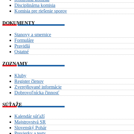
Disciplinárna komisia
Komisia pre riešenie sporov
DOKUMENTY
Stanovy a smernice
Formuláre
Pravidlá
Ostatné
ZOZNAMY
Kluby
Register členov
Zverejňované informácie
Dobrovoľnícka činnosť
SÚŤAŽE
Kalendár súťaží
Majstrovstvá SR
Slovenský Pohár
Previerky a testy