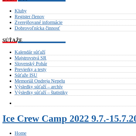
Kluby
Register členov
Zverejňované informácie
Dobrovoľnícka činnosť
SÚŤAŽE
Kalendár súťaží
Majstrovstvá SR
Slovenský Pohár
Previerky a testy
Súťaže ISU
Memoriál Ondreja Nepelu
Výsledky súťaží – archív
Výsledky súťaží – štatistiky
Ice Crew Camp 2022 9.7.-15.7.2
Home