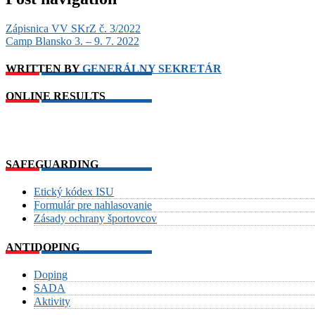
Zápisnica VV SKrZ č. 3/2022
Camp Blansko 3. – 9. 7. 2022
WRITTEN BY
GENERÁLNY SEKRETÁR
ONLINE RESULTS
SAFEGUARDING
Etický kódex ISU
Formulár pre nahlasovanie
Zásady ochrany športovcov
ANTIDOPING
Doping
SADA
Aktivity