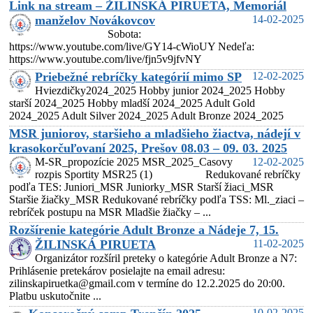
Link na stream – ŽILINSKÁ PIRUETA, Memoriál
manželov Novákovcov
14-02-2025
Sobota:
https://www.youtube.com/live/GY14-cWioUY Nedeľa:
https://www.youtube.com/live/fjn5v9jfvNY
Priebežné rebríčky kategórií mimo SP
12-02-2025
Hviezdičky2024_2025 Hobby junior 2024_2025 Hobby
starší 2024_2025 Hobby mladší 2024_2025 Adult Gold
2024_2025 Adult Silver 2024_2025 Adult Bronze 2024_2025
MSR juniorov, staršieho a mladšieho žiactva, nádejí v
krasokorčuľovaní 2025, Prešov 08.03 – 09. 03. 2025
M-SR_propozície 2025 MSR_2025_Casovy
12-02-2025
rozpis Sportity MSR25 (1) Redukované rebríčky
podľa TES: Juniori_MSR Juniorky_MSR Starší žiaci_MSR
Staršie žiačky_MSR Redukované rebríčky podľa TSS: Ml._ziaci –
rebríček postupu na MSR Mladšie žiačky – ...
Rozšírenie kategórie Adult Bronze a Nádeje 7, 15.
ŽILINSKÁ PIRUETA
11-02-2025
Organizátor rozšíril preteky o kategórie Adult Bronze a N7:
Prihlásenie pretekárov posielajte na email adresu:
zilinskapiruetka@gmail.com v termíne do 12.2.2025 do 20:00.
Platbu uskutočnite ...
10-02-2025