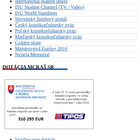
International skating union
ISU Skating Channel (TV / Video)
ISU World Standings
Slovenský športový portál
Český krasokorčuliarsky zväz
Poľský krasokorčuliarsky zväz
Maďarský krasokorčuliarsky zväz
Golden skate
Majstrovstvá Európy 2016
Nepela Memorial
DOTÁCIA MCRAŠ SR
Vyúčtovanie dotácie