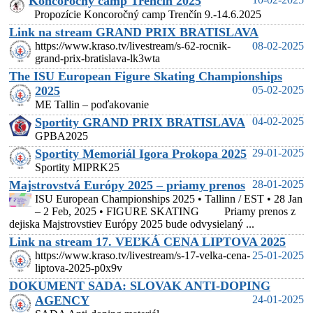
Koncoročný camp Trenčín 2025
Propozície Koncoročný camp Trenčín 9.-14.6.2025
Link na stream GRAND PRIX BRATISLAVA
https://www.kraso.tv/livestream/s-62-rocnik-
08-02-2025
grand-prix-bratislava-lk3wta
The ISU European Figure Skating Championships
2025
05-02-2025
ME Tallin – poďakovanie
Sportity GRAND PRIX BRATISLAVA
04-02-2025
GPBA2025
Sportity Memoriál Igora Prokopa 2025
29-01-2025
Sportity MIPRK25
Majstrovstvá Európy 2025 – priamy prenos
28-01-2025
ISU European Championships 2025 • Tallinn / EST • 28 Jan
– 2 Feb, 2025 • FIGURE SKATING Priamy prenos z
dejiska Majstrovstiev Európy 2025 bude odvysielaný ...
Link na stream 17. VEĽKÁ CENA LIPTOVA 2025
https://www.kraso.tv/livestream/s-17-velka-cena-
25-01-2025
liptova-2025-p0x9v
DOKUMENT SADA: SLOVAK ANTI-DOPING
AGENCY
24-01-2025