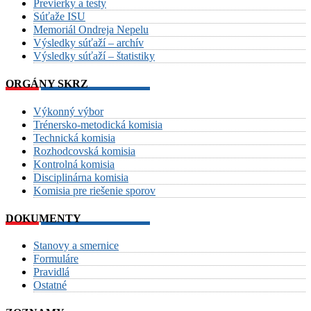
Previerky a testy
Súťaže ISU
Memoriál Ondreja Nepelu
Výsledky súťaží – archív
Výsledky súťaží – štatistiky
ORGÁNY SKRZ
Výkonný výbor
Trénersko-metodická komisia
Technická komisia
Rozhodcovská komisia
Kontrolná komisia
Disciplinárna komisia
Komisia pre riešenie sporov
DOKUMENTY
Stanovy a smernice
Formuláre
Pravidlá
Ostatné