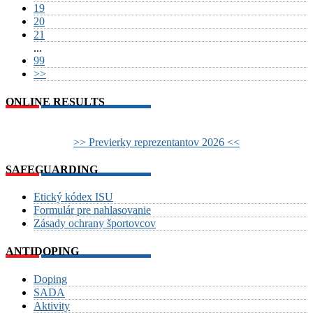
19
20
21
...
99
>>
ONLINE RESULTS
>> Previerky reprezentantov 2026 <<
SAFEGUARDING
Etický kódex ISU
Formulár pre nahlasovanie
Zásady ochrany športovcov
ANTIDOPING
Doping
SADA
Aktivity