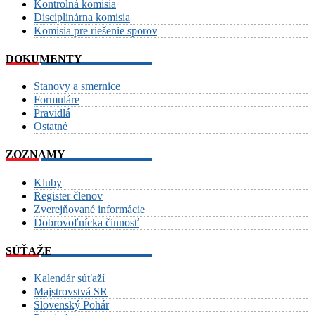
Kontrolná komisia
Disciplinárna komisia
Komisia pre riešenie sporov
DOKUMENTY
Stanovy a smernice
Formuláre
Pravidlá
Ostatné
ZOZNAMY
Kluby
Register členov
Zverejňované informácie
Dobrovoľnícka činnosť
SÚŤAŽE
Kalendár súťaží
Majstrovstvá SR
Slovenský Pohár