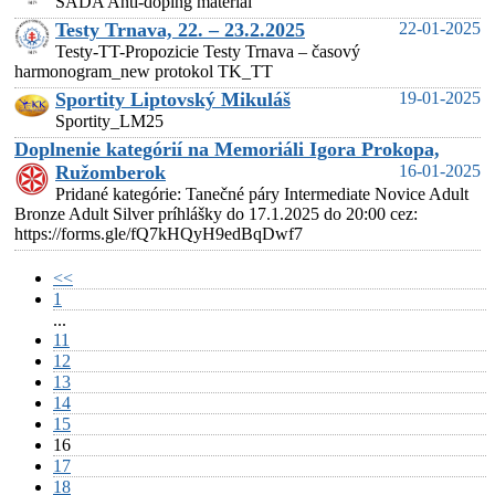
SADA Anti-doping materiál
Testy Trnava, 22. – 23.2.2025
22-01-2025
Testy-TT-Propozicie Testy Trnava – časový
harmonogram_new protokol TK_TT
Sportity Liptovský Mikuláš
19-01-2025
Sportity_LM25
Doplnenie kategórií na Memoriáli Igora Prokopa,
Ružomberok
16-01-2025
Pridané kategórie: Tanečné páry Intermediate Novice Adult
Bronze Adult Silver príhlášky do 17.1.2025 do 20:00 cez:
https://forms.gle/fQ7kHQyH9edBqDwf7
<<
1
...
11
12
13
14
15
16
17
18