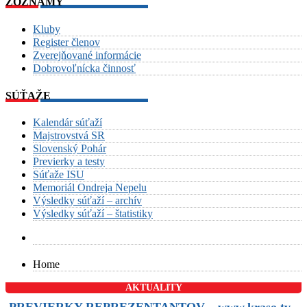
ZOZNAMY
Kluby
Register členov
Zverejňované informácie
Dobrovoľnícka činnosť
SÚŤAŽE
Kalendár súťaží
Majstrovstvá SR
Slovenský Pohár
Previerky a testy
Súťaže ISU
Memoriál Ondreja Nepelu
Výsledky súťaží – archív
Výsledky súťaží – štatistiky
Home
AKTUALITY