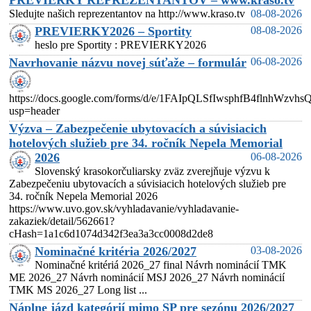
PREVIERKY REPREZENTANTOV – www.kraso.tv
Sledujte našich reprezentantov na http://www.kraso.tv
08-08-2026
PREVIERKY2026 – Sportity
08-08-2026
heslo pre Sportity : PREVIERKY2026
Navrhovanie názvu novej súťaže – formulár
06-08-2026
https://docs.google.com/forms/d/e/1FAIpQLSfIwsphfB4flnhW
usp=header
Výzva – Zabezpečenie ubytovacích a súvisiacich
hotelových služieb pre 34. ročník Nepela Memorial
2026
06-08-2026
Slovenský krasokorčuliarsky zväz zverejňuje výzvu k
Zabezpečeniu ubytovacích a súvisiacich hotelových služieb pre
34. ročník Nepela Memorial 2026
https://www.uvo.gov.sk/vyhladavanie/vyhladavanie-
zakaziek/detail/562661?
cHash=1a1c6d1074d342f3ea3a3cc0008d2de8
Nominačné kritéria 2026/2027
03-08-2026
Nominačné kritériá 2026_27 final Návrh nominácií TMK
ME 2026_27 Návrh nominácií MSJ 2026_27 Návrh nominácií
TMK MS 2026_27 Long list ...
Náplne jázd kategórií mimo SP pre sezónu 2026/2027