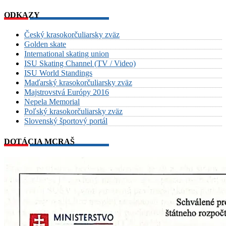
ODKAZY
Český krasokorčuliarsky zväz
Golden skate
International skating union
ISU Skating Channel (TV / Video)
ISU World Standings
Maďarský krasokorčuliarsky zväz
Majstrovstvá Európy 2016
Nepela Memorial
Poľský krasokorčuliarsky zväz
Slovenský športový portál
DOTÁCIA MCRAŠ