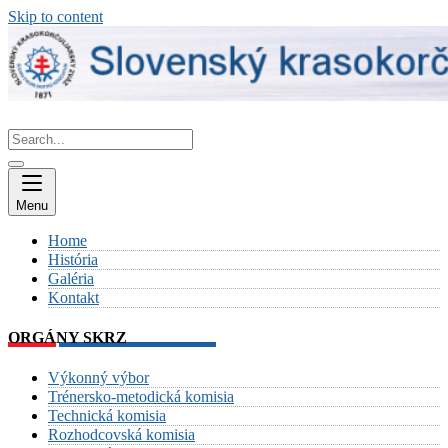
Skip to content
Menu
Home
História
Galéria
Kontakt
ORGÁNY SKRZ
Výkonný výbor
Trénersko-metodická komisia
Technická komisia
Rozhodcovská komisia