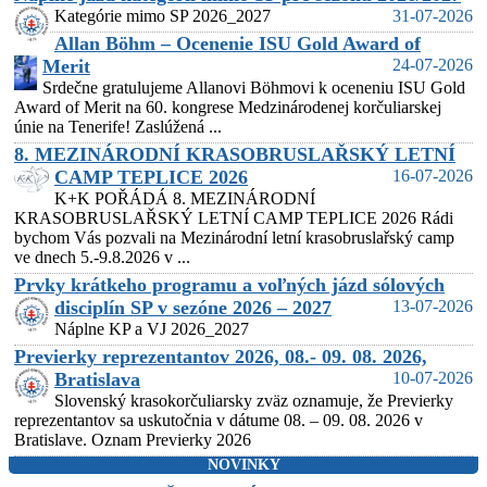
Kategórie mimo SP 2026_2027
31-07-2026
Allan Böhm – Ocenenie ISU Gold Award of
Merit
24-07-2026
Srdečne gratulujeme Allanovi Böhmovi k oceneniu ISU Gold
Award of Merit na 60. kongrese Medzinárodenej korčuliarskej
únie na Tenerife! Zaslúžená ...
8. MEZINÁRODNÍ KRASOBRUSLAŘSKÝ LETNÍ
CAMP TEPLICE 2026
16-07-2026
K+K POŘÁDÁ 8. MEZINÁRODNÍ
KRASOBRUSLAŘSKÝ LETNÍ CAMP TEPLICE 2026 Rádi
bychom Vás pozvali na Mezinárodní letní krasobruslařský camp
ve dnech 5.-9.8.2026 v ...
Prvky krátkeho programu a voľných jázd sólových
disciplín SP v sezóne 2026 – 2027
13-07-2026
Náplne KP a VJ 2026_2027
Previerky reprezentantov 2026, 08.- 09. 08. 2026,
Bratislava
10-07-2026
Slovenský krasokorčuliarsky zväz oznamuje, že Previerky
reprezentantov sa uskutočnia v dátume 08. – 09. 08. 2026 v
Bratislave. Oznam Previerky 2026
NOVINKY