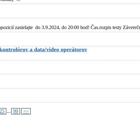
ozicií zasielajte do 3.9.2024, do 20:00 hod! Čas.rozpis testy Závere
 kontrolórov a data/video operátorov
25
...
99
>>