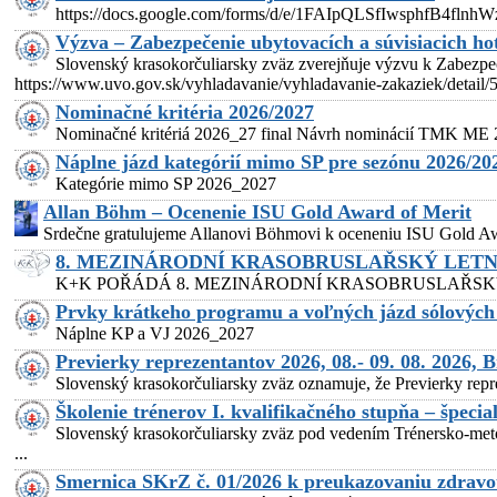
https://docs.google.com/forms/d/e/1FAIpQLSfIwsphfB4
Výzva – Zabezpečenie ubytovacích a súvisiacich ho
Slovenský krasokorčuliarsky zväz zverejňuje výzvu k Zabezpeč
https://www.uvo.gov.sk/vyhladavanie/vyhladavanie-zakaziek/det
Nominačné kritéria 2026/2027
Nominačné kritériá 2026_27 final Návrh nominácií TMK ME
Náplne jázd kategórií mimo SP pre sezónu 2026/20
Kategórie mimo SP 2026_2027
Allan Böhm – Ocenenie ISU Gold Award of Merit
Srdečne gratulujeme Allanovi Böhmovi k oceneniu ISU Gold Awar
8. MEZINÁRODNÍ KRASOBRUSLAŘSKÝ LETNÍ
K+K POŘÁDÁ 8. MEZINÁRODNÍ KRASOBRUSLAŘSKÝ LETNÍ CAM
Prvky krátkeho programu a voľných jázd sólových d
Náplne KP a VJ 2026_2027
Previerky reprezentantov 2026, 08.- 09. 08. 2026, B
Slovenský krasokorčuliarsky zväz oznamuje, že Previerky repr
Školenie trénerov I. kvalifikačného stupňa – špecial
Slovenský krasokorčuliarsky zväz pod vedením Trénersko-metodi
...
Smernica SKrZ č. 01/2026 k preukazovaniu zdravot