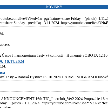
NOVINKY
/youtube.com/live/JVFedv1w-pg?feature=share Friday (piatok) 1.11.
ure=share Sunday (nedeľa) 3.11.2024 https://youtube.com/live/O
24.
/access
Časový harmonogram Testy výkonnosti – Humenné SOBOTA 12.10.20
9.-10.11.2024
024.
ica
 Klubové Testy – Banská Bystrica 05.10.2024 HARMONOGRAM Klub
NOUNCEMENT 16th TIC_Interclub_Ver2 2024 Propozície 16 rocnik
riday (piatok) 1.11.2024 https://youtube.com/live/73b4YN3J7vc?feat
Sunday ...