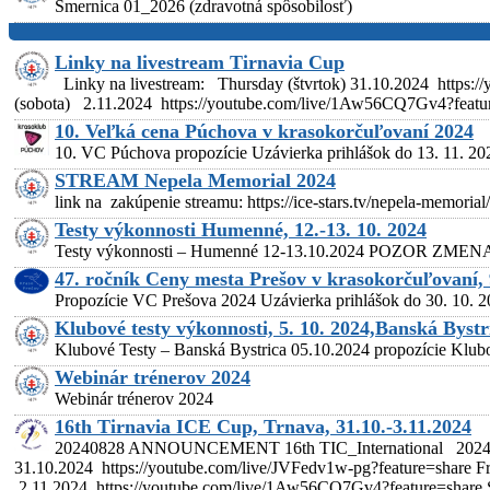
Smernica 01_2026 (zdravotná spôsobilosť)
Linky na livestream Tirnavia Cup
Linky na livestream: Thursday (štvrtok) 31.10.2024 https:/
(sobota) 2.11.2024 https://youtube.com/live/1Aw56CQ7Gv4?feat
10. Veľká cena Púchova v krasokorčuľovaní 2024
10. VC Púchova propozície Uzávierka prihlášok do 13. 11. 20
STREAM Nepela Memorial 2024
link na zakúpenie streamu: https://ice-stars.tv/nepela-memorial
Testy výkonnosti Humenné, 12.-13. 10. 2024
Testy výkonnosti – Humenné 12-13.10.2024 POZOR ZMENA 
47. ročník Ceny mesta Prešov v krasokorčuľovaní, 
Propozície VC Prešova 2024 Uzávierka prihlášok do 30. 10. 2
Klubové testy výkonnosti, 5. 10. 2024,Banská Bystr
Klubové Testy – Banská Bystrica 05.10.2024 propozície
Webinár trénerov 2024
Webinár trénerov 2024
16th Tirnavia ICE Cup, Trnava, 31.10.-3.11.2024
20240828 ANNOUNCEMENT 16th TIC_International 2024 AN
31.10.2024 https://youtube.com/live/JVFedv1w-pg?feature=share F
2.11.2024 https://youtube.com/live/1Aw56CQ7Gv4?feature=share 