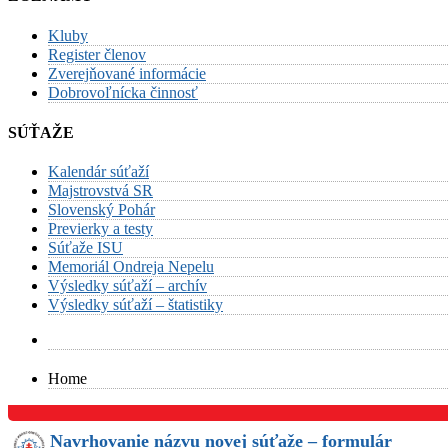
Kluby
Register členov
Zverejňované informácie
Dobrovoľnícka činnosť
SÚŤAŽE
Kalendár súťaží
Majstrovstvá SR
Slovenský Pohár
Previerky a testy
Súťaže ISU
Memoriál Ondreja Nepelu
Výsledky súťaží – archív
Výsledky súťaží – štatistiky
Home
Navrhovanie názvu novej súťaže – formulár