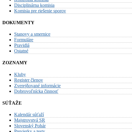
Disciplinárna komisia
Komisia pre riešenie sporov
DOKUMENTY
Stanovy a smernice
Formuláre
Pravidlá
Ostatné
ZOZNAMY
Kluby
Register členov
Zverejňované informácie
Dobrovoľnícka činnosť
SÚŤAŽE
Kalendár súťaží
Majstrovstvá SR
Slovenský Pohár
Previerky a testy