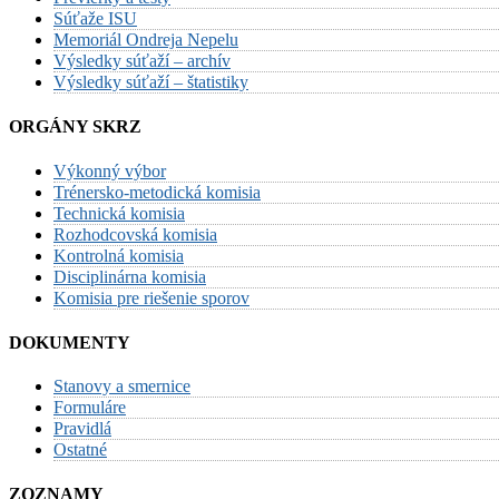
Súťaže ISU
Memoriál Ondreja Nepelu
Výsledky súťaží – archív
Výsledky súťaží – štatistiky
ORGÁNY SKRZ
Výkonný výbor
Trénersko-metodická komisia
Technická komisia
Rozhodcovská komisia
Kontrolná komisia
Disciplinárna komisia
Komisia pre riešenie sporov
DOKUMENTY
Stanovy a smernice
Formuláre
Pravidlá
Ostatné
ZOZNAMY