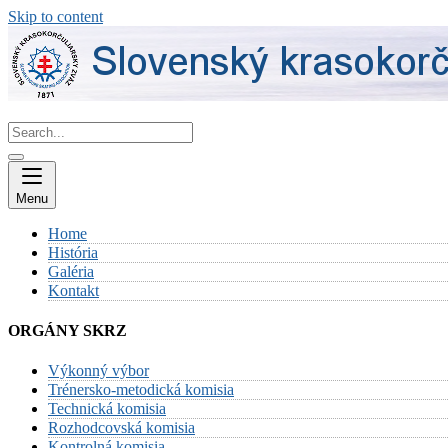
Skip to content
Menu
Home
História
Galéria
Kontakt
ORGÁNY SKRZ
Výkonný výbor
Trénersko-metodická komisia
Technická komisia
Rozhodcovská komisia
Kontrolná komisia