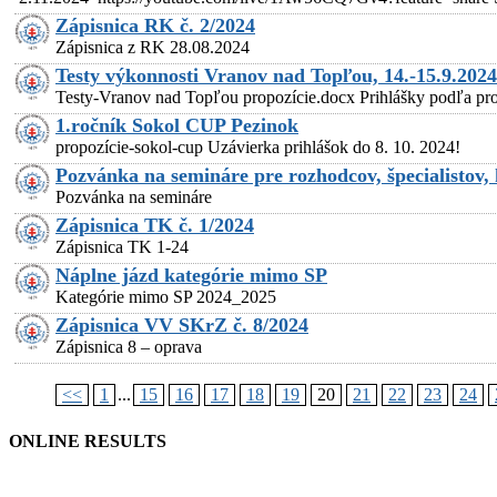
Zápisnica RK č. 2/2024
Zápisnica z RK 28.08.2024
Testy výkonnosti Vranov nad Topľou, 14.-15.9.2024
Testy-Vranov nad Topľou propozície.docx Prihlášky podľa prop
1.ročník Sokol CUP Pezinok
propozície-sokol-cup Uzávierka prihlášok do 8. 10. 2024!
Pozvánka na semináre pre rozhodcov, špecialistov,
Pozvánka na semináre
Zápisnica TK č. 1/2024
Zápisnica TK 1-24
Náplne jázd kategórie mimo SP
Kategórie mimo SP 2024_2025
Zápisnica VV SKrZ č. 8/2024
Zápisnica 8 – oprava
<<
1
...
15
16
17
18
19
20
21
22
23
24
ONLINE RESULTS