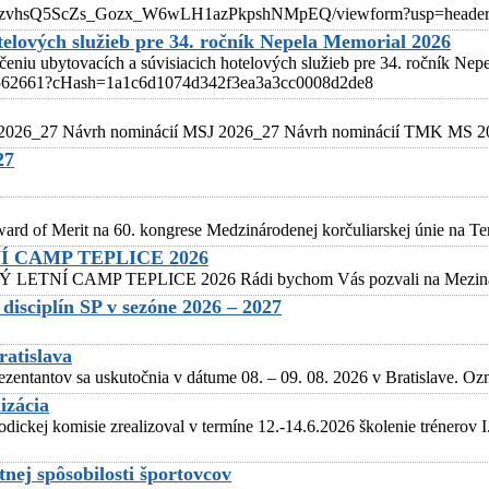
flnhWzvhsQ5ScZs_Gozx_W6wLH1azPkpshNMpEQ/viewform?usp=heade
telových služieb pre 34. ročník Nepela Memorial 2026
eniu ubytovacích a súvisiacich hotelových služieb pre 34. ročník Ne
ail/562661?cHash=1a1c6d1074d342f3ea3a3cc0008d2de8
 2026_27 Návrh nominácií MSJ 2026_27 Návrh nominácií TMK MS 202
27
d of Merit na 60. kongrese Medzinárodenej korčuliarskej únie na Tene
 CAMP TEPLICE 2026
P TEPLICE 2026 Rádi bychom Vás pozvali na Mezinárodní letn
isciplín SP v sezóne 2026 – 2027
ratislava
ezentantov sa uskutočnia v dátume 08. – 09. 08. 2026 v Bratislave. O
izácia
ckej komisie zrealizoval v termíne 12.-14.6.2026 školenie trénerov I.
nej spôsobilosti športovcov