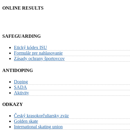
ONLINE RESULTS
SAFEGUARDING
Etický kódex ISU
Formulár pre nahlasovanie
Zásady ochrany športovcov
ANTIDOPING
Doping
SADA
Aktivity
ODKAZY
Český krasokorčuliarsky zväz
Golden skate
International skating union