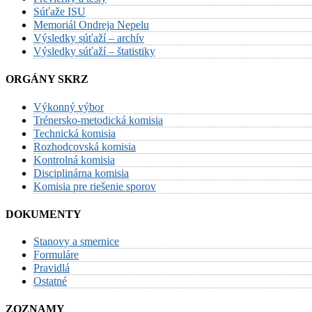
Súťaže ISU
Memoriál Ondreja Nepelu
Výsledky súťaží – archív
Výsledky súťaží – štatistiky
ORGÁNY SKRZ
Výkonný výbor
Trénersko-metodická komisia
Technická komisia
Rozhodcovská komisia
Kontrolná komisia
Disciplinárna komisia
Komisia pre riešenie sporov
DOKUMENTY
Stanovy a smernice
Formuláre
Pravidlá
Ostatné
ZOZNAMY