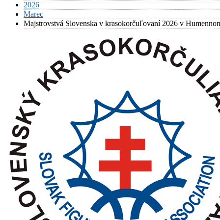
2026
Marec
Majstrovstvá Slovenska v krasokorčuľo­vaní 2026 v Humenno