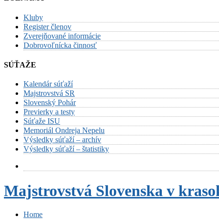
Kluby
Register členov
Zverejňované informácie
Dobrovoľnícka činnosť
SÚŤAŽE
Kalendár súťaží
Majstrovstvá SR
Slovenský Pohár
Previerky a testy
Súťaže ISU
Memoriál Ondreja Nepelu
Výsledky súťaží – archív
Výsledky súťaží – štatistiky
Majstrovstvá Slovenska v kras
Home