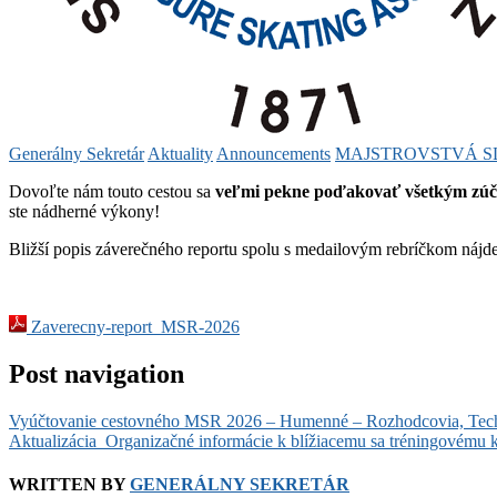
Generálny Sekretár
Aktuality
Announcements
MAJSTROVSTVÁ 
Dovoľte nám touto cestou sa
veľmi pekne poďakovať všetkým zú
ste nádherné výkony!
Bližší popis záverečného reportu spolu s medailovým rebríčkom nájd
Zaverecny-report_MSR-2026
Post navigation
Vyúčtovanie cestovného MSR 2026 – Humenné – Rozhodcovia, Tec
Aktualizácia_Organizačné informácie k blížiacemu sa tréningovém
WRITTEN BY
GENERÁLNY SEKRETÁR