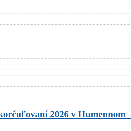
okorčuľo­vaní 2026 v Humennom 