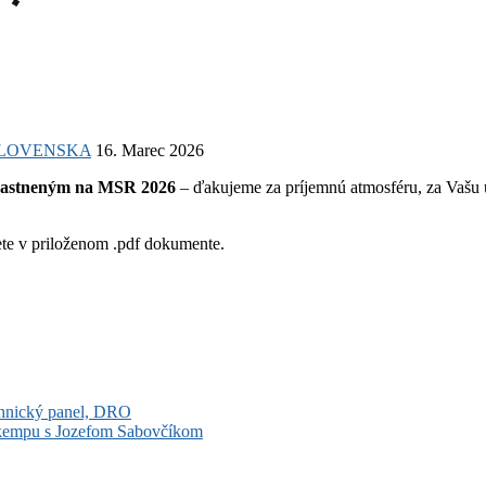
SLOVENSKA
16. Marec 2026
častneným na MSR 2026
– ďakujeme za príjemnú atmosféru, za Vašu 
ete v priloženom .pdf dokumente.
hnický panel, DRO
u kempu s Jozefom Sabovčíkom