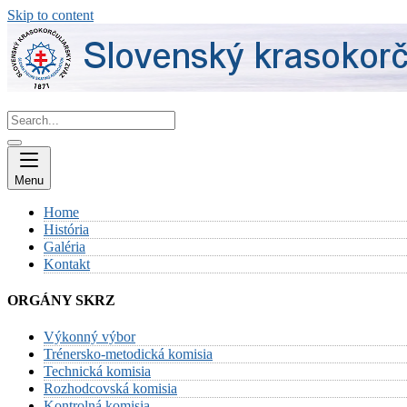
Skip to content
Menu
Home
História
Galéria
Kontakt
ORGÁNY SKRZ
Výkonný výbor
Trénersko-metodická komisia
Technická komisia
Rozhodcovská komisia
Kontrolná komisia