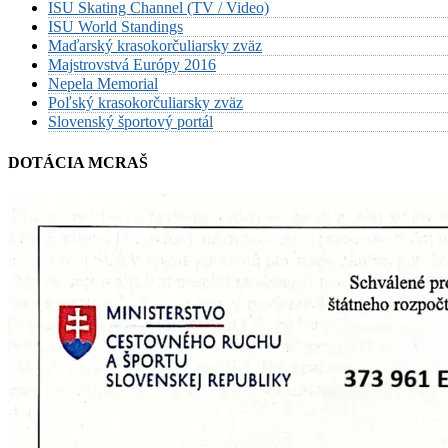
ISU Skating Channel (TV / Video)
ISU World Standings
Maďarský krasokorčuliarsky zväz
Majstrovstvá Európy 2016
Nepela Memorial
Poľský krasokorčuliarsky zväz
Slovenský športový portál
DOTÁCIA MCRAŠ