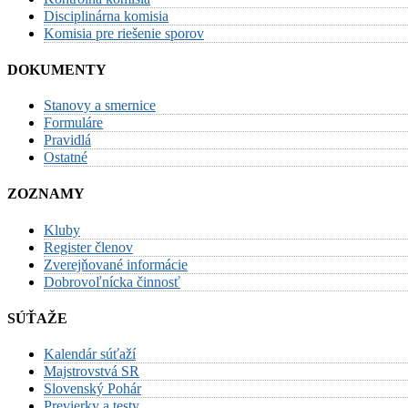
Disciplinárna komisia
Komisia pre riešenie sporov
DOKUMENTY
Stanovy a smernice
Formuláre
Pravidlá
Ostatné
ZOZNAMY
Kluby
Register členov
Zverejňované informácie
Dobrovoľnícka činnosť
SÚŤAŽE
Kalendár súťaží
Majstrovstvá SR
Slovenský Pohár
Previerky a testy