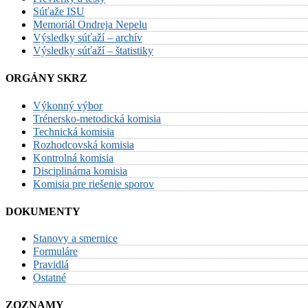
Súťaže ISU
Memoriál Ondreja Nepelu
Výsledky súťaží – archív
Výsledky súťaží – štatistiky
ORGÁNY SKRZ
Výkonný výbor
Trénersko-metodická komisia
Technická komisia
Rozhodcovská komisia
Kontrolná komisia
Disciplinárna komisia
Komisia pre riešenie sporov
DOKUMENTY
Stanovy a smernice
Formuláre
Pravidlá
Ostatné
ZOZNAMY