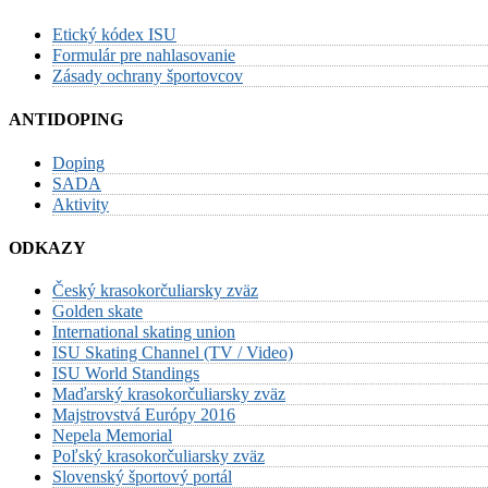
Etický kódex ISU
Formulár pre nahlasovanie
Zásady ochrany športovcov
ANTIDOPING
Doping
SADA
Aktivity
ODKAZY
Český krasokorčuliarsky zväz
Golden skate
International skating union
ISU Skating Channel (TV / Video)
ISU World Standings
Maďarský krasokorčuliarsky zväz
Majstrovstvá Európy 2016
Nepela Memorial
Poľský krasokorčuliarsky zväz
Slovenský športový portál