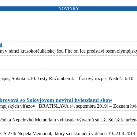
NOVINKY
íl
 rámci krasokorčuliarskej šou Fire on Ice predstaví osem olympijský
pis, Sobota 5.10. Testy Ružomberok – Časový rozpis, Nedeľa 6.10. Te
Bobrovová so Solovjovom novými hviezdami show
 olympijských víťazov BRATISLAVA (4. septembra 2019) – Zoznam hviez
 ročníka Nepelovho Memoriálu vyhlasuje výtvarnú súťaž. Súťaž je urče
 CS 27th Nepela Memorial, ktorý sa uskutoční v dňoch 19.-21.9.2019 