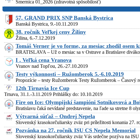
Smernica 01_2026 (zdravotná spôsobilosť)
57. GRAND PRIX SNP Banská Bystrica
Banská Bystrica, 9.-10.11.2019
38. ročník Veľkej ceny Žiliny
Žilina, 6.-7.12.2019
Tomáš Verner je vo forme, za mesiac zhodil osem k
BRATISLAVA – Už o mesiac sa v Ostrave a Bratislave divákom v
I . Veľká cena Vranova
Vranov nad Topľou, 26.-27.10.2019
Testy výkonnosti – Ružomberok 5.-6.10.2019
Propozície – testy Ružomberok Testy Ružomberok – Časový roz
12th Tirnavia Ice Cup
Trnava, 31.1.-3.11.2019 Prihlášky do: 10.10.2019
Fire on Ice: Olympijskí šampióni Sotnikovová a 
Bratislavu čaká nevídané predstavenie, na ľade sa stretne 8
Výtvarná súťaž – Ondrej Nepela
Slovenský krasokorčuliarsky zväz pri príležitosti konania 27.
Pozvánka na 27. ročník ISU CS Nepela Memorial
Slovenský krasokorčuliarsky zväz Vás srdečne pozýva na ISU