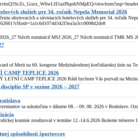
flnhWzvhsQ5ScZs_Gozx_W6wLH1azPkpshNMpEQ/viewform?usp=heade
telových služieb pre 34. ročník Nepela Memorial 2026
eniu ubytovacích a súvisiacich hotelových služieb pre 34. ročník Ne
ail/562661?cHash=1a1c6d1074d342f3ea3a3cc0008d2de8
 2026_27 Návrh nominácií MSJ 2026_27 Návrh nominácií TMK MS 202
27
d of Merit na 60. kongrese Medzinárodenej korčuliarskej únie na Tene
 CAMP TEPLICE 2026
P TEPLICE 2026 Rádi bychom Vás pozvali na Mezinárodní letn
isciplín SP v sezóne 2026 – 2027
ratislava
ezentantov sa uskutočnia v dátume 08. – 09. 08. 2026 v Bratislave. O
izácia
ckej komisie zrealizoval v termíne 12.-14.6.2026 školenie trénerov I.
nej spôsobilosti športovcov