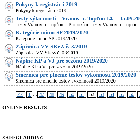
Pokyny k registrácii 2019
Pokyny k registrácii 2019
Testy výkonnosti – Vranov n. Topľou 14. – 15.09.2
Testy Vranov n. Topľou – Propozície Testy Vranov n. Toplou –
Kategórie mimo SP 2019/2020
Kategórie mimo SP 2019/2020
Zápisnica VV SKrZ č. 3/2019
Zápisnica VV SKrZ č. 03/2019
Náplne KP a VJ pre sezónu 2019/2020
Náplne KP a VJ pre sezónu 2019/2020
Smernica pre plnenie testov výkonnosti 2019/2020
Smernica pre plnenie testov výkonnosti 2019/2020
<<
1
...
47
48
49
50
51
52
53
54
55
56
ONLINE RESULTS
SAFEGUARDING