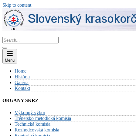
Skip to content
Menu
Home
História
Galéria
Kontakt
ORGÁNY SKRZ
Výkonný výbor
Trénersko-metodická komisia
Technická komisia
Rozhodcovská komisia
Kontrolná komisia