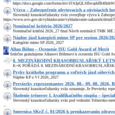
https://docs.google.com/forms/d/e/1FAIpQLSfIwsphfB4
Výzva – Zabezpečenie ubytovacích a súvisiacich ho
Slovenský krasokorčuliarsky zväz zverejňuje výzvu k Zabezpeč
https://www.uvo.gov.sk/vyhladavanie/vyhladavanie-zakaziek/det
Nominačné kritéria 2026/2027
Nominačné kritériá 2026_27 final Návrh nominácií TMK ME
Náplne jázd kategórií mimo SP pre sezónu 2026/20
Kategórie mimo SP 2026_2027
Allan Böhm – Ocenenie ISU Gold Award of Merit
Srdečne gratulujeme Allanovi Böhmovi k oceneniu ISU Gold Awar
8. MEZINÁRODNÍ KRASOBRUSLAŘSKÝ LETNÍ
K+K POŘÁDÁ 8. MEZINÁRODNÍ KRASOBRUSLAŘSKÝ LETNÍ CAM
Prvky krátkeho programu a voľných jázd sólových d
Náplne KP a VJ 2026_2027
Previerky reprezentantov 2026, 08.- 09. 08. 2026, B
Slovenský krasokorčuliarsky zväz oznamuje, že Previerky repr
Školenie trénerov I. kvalifikačného stupňa – špecial
Slovenský krasokorčuliarsky zväz pod vedením Trénersko-metodi
...
Smernica SKrZ č. 01/2026 k preukazovaniu zdravot