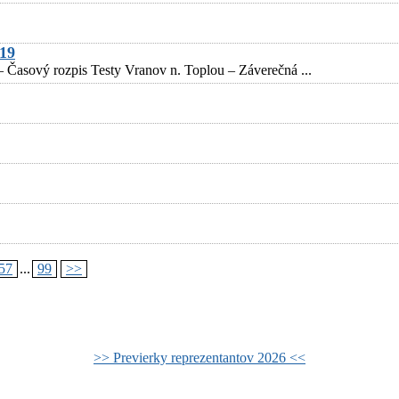
019
 Časový rozpis Testy Vranov n. Toplou – Záverečná ...
57
...
99
>>
>> Previerky reprezentantov 2026 <<