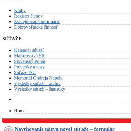
Kluby
Register členov
Zverejňované informácie
Dobrovoľnícka činnosť
SÚŤAŽE
Kalendár súťaží
Majstrovstvá SR
Slovenský Pohár
Previerky a testy
Súťaže ISU
Memoriál Ondreja Nepelu
Výsledky súťaží – archív
Výsledky súťaží – štatistiky
Home
Navrhovanie názvu novej súťaže – formulár