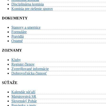
Disciplinárna komisia
Komisia pre riešenie sporov
DOKUMENTY
Stanovy a smernice
Formuláre
Pravidlá
Ostatné
ZOZNAMY
Kluby
Register členov
Zverejňované informácie
Dobrovoľnícka činnosť
SÚŤAŽE
Kalendár súťaží
Majstrovstvá SR
Slovenský Pohár
Previerky a testy