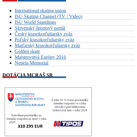
International skating union
ISU Skating Channel (TV / Video)
ISU World Standings
Slovenský športový portál
Český krasokorčuliarsky zväz
Poľský krasokorčuliarsky zväz
Maďarský krasokorčuliarsky zväz
Golden skate
Majstrovstvá Európy 2016
Nepela Memorial
DOTÁCIA MCRAŠ SR