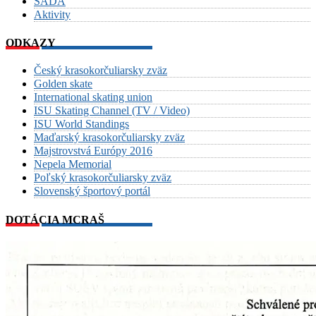
SADA
Aktivity
ODKAZY
Český krasokorčuliarsky zväz
Golden skate
International skating union
ISU Skating Channel (TV / Video)
ISU World Standings
Maďarský krasokorčuliarsky zväz
Majstrovstvá Európy 2016
Nepela Memorial
Poľský krasokorčuliarsky zväz
Slovenský športový portál
DOTÁCIA MCRAŠ