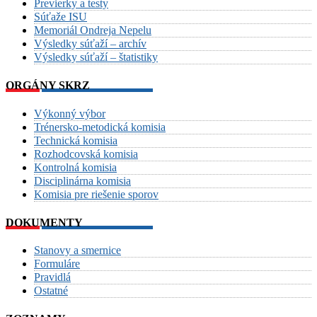
Previerky a testy
Súťaže ISU
Memoriál Ondreja Nepelu
Výsledky súťaží – archív
Výsledky súťaží – štatistiky
ORGÁNY SKRZ
Výkonný výbor
Trénersko-metodická komisia
Technická komisia
Rozhodcovská komisia
Kontrolná komisia
Disciplinárna komisia
Komisia pre riešenie sporov
DOKUMENTY
Stanovy a smernice
Formuláre
Pravidlá
Ostatné