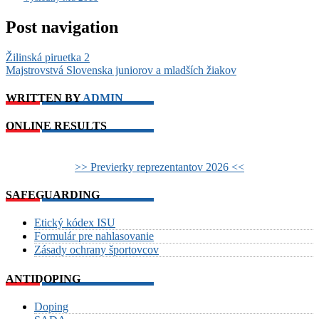
Post navigation
Žilinská piruetka 2
Majstrovstvá Slovenska juniorov a mladších žiakov
WRITTEN BY
ADMIN
ONLINE RESULTS
>> Previerky reprezentantov 2026 <<
SAFEGUARDING
Etický kódex ISU
Formulár pre nahlasovanie
Zásady ochrany športovcov
ANTIDOPING
Doping