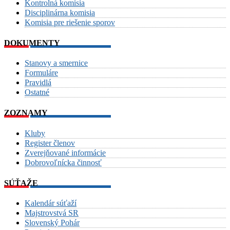
Kontrolná komisia
Disciplinárna komisia
Komisia pre riešenie sporov
DOKUMENTY
Stanovy a smernice
Formuláre
Pravidlá
Ostatné
ZOZNAMY
Kluby
Register členov
Zverejňované informácie
Dobrovoľnícka činnosť
SÚŤAŽE
Kalendár súťaží
Majstrovstvá SR
Slovenský Pohár