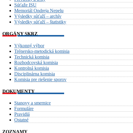
Súťaže ISU
Memoriál Ondreja Nepelu
Výsledky súťaží – archív
Výsledky súťaží – štatistiky
ORGÁNY SKRZ
Výkonný výbor
Trénersko-metodická komisia
Technická komisia
Rozhodcovská komisia
Kontrolná komisia
Disciplinárna komisia
Komisia pre riešenie sporov
DOKUMENTY
Stanovy a smernice
Formuláre
Pravidlá
Ostatné
ZOZNAMY