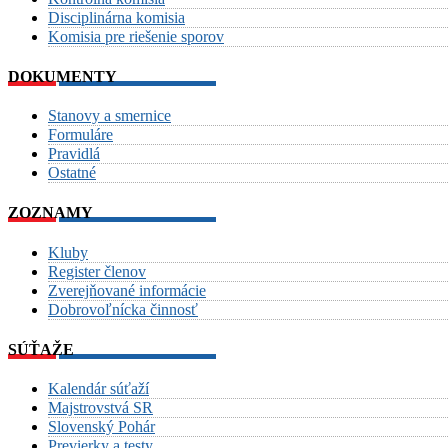
Disciplinárna komisia
Komisia pre riešenie sporov
DOKUMENTY
Stanovy a smernice
Formuláre
Pravidlá
Ostatné
ZOZNAMY
Kluby
Register členov
Zverejňované informácie
Dobrovoľnícka činnosť
SÚŤAŽE
Kalendár súťaží
Majstrovstvá SR
Slovenský Pohár
Previerky a testy