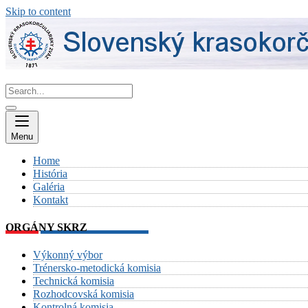
Skip to content
Menu
Home
História
Galéria
Kontakt
ORGÁNY SKRZ
Výkonný výbor
Trénersko-metodická komisia
Technická komisia
Rozhodcovská komisia
Kontrolná komisia