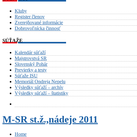
Kluby
Register členov
Zverejňované informácie
Dobrovoľnícka činnosť
SÚŤAŽE
Kalendár súťaží
Majstrovstvá SR
Slovenský Pohár
Previerky a testy
Súťaže ISU
Memoriál Ondreja Nepelu
Výsledky súťaží – archív
Výsledky súťaží – štatistiky
M-SR st.ž.,nádeje 2011
Home