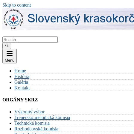
Skip to content
Menu
Home
História
Galéria
Kontakt
ORGÁNY SKRZ
Výkonný výbor
Trénersko-metodická komisia
Technická komisia
Rozhodcovská komisia