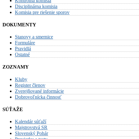
Kontrolná komisia
Disciplinárna komisia
Komisia pre riešenie sporov
DOKUMENTY
Stanovy a smernice
Formuláre
Pravidlá
Ostatné
ZOZNAMY
Kluby
Register členov
Zverejňované informácie
Dobrovoľnícka činnosť
SÚŤAŽE
Kalendár súťaží
Majstrovstvá SR
Slovenský Pohár