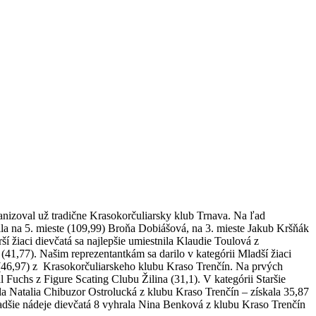
anizoval už tradične Krasokorčuliarsky klub Trnava. Na ľad
ila na 5. mieste (109,99) Broňa Dobiášová, na 3. mieste Jakub Kršňák
í žiaci dievčatá sa najlepšie umiestnila Klaudie Toulová z
(41,77). Našim reprezentantkám sa darilo v kategórii Mladší žiaci
 (46,97) z Krasokorčuliarskeho klubu Kraso Trenčín. Na prvých
l Fuchs z Figure Scating Clubu Žilina (31,1). V kategórii Staršie
ala Natalia Chibuzor Ostrolucká z klubu Kraso Trenčín – získala 35,87
adšie nádeje dievčatá 8 vyhrala Nina Benková z klubu Kraso Trenčín