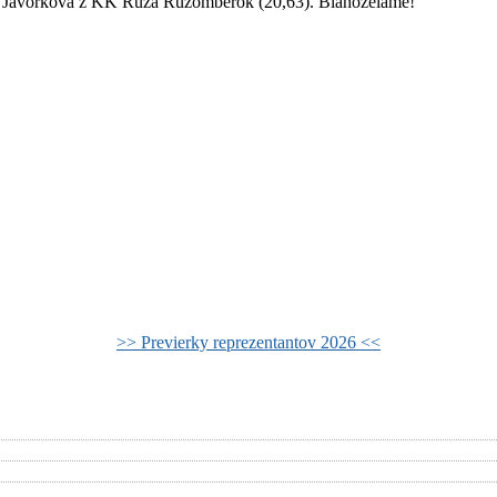
lína Javorková z KK Ruža Ružomberok (20,63). Blahoželáme!
>> Previerky reprezentantov 2026 <<