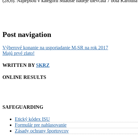
(28,6). Najlepšou v kategórii Mladšie nádeje dievčatá 7 bola Karo
Post navigation
Výberové konanie na usporiadanie M-SR na rok 2017
Majú prvé zlato!
WRITTEN BY
SKRZ
ONLINE RESULTS
SAFEGUARDING
Etický kódex ISU
Formulár pre nahlasovanie
Zásady ochrany športovcov