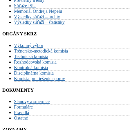
Previerky a testy
Súťaže ISU
Memoriál Ondreja Nepelu
Výsledky súťaží – archív
Výsledky súťaží – štatistiky
ORGÁNY SKRZ
Výkonný výbor
Trénersko-metodická komisia
Technická komisia
Rozhodcovská komisia
Kontrolná komisia
Disciplinárna komisia
Komisia pre riešenie sporov
DOKUMENTY
Stanovy a smernice
Formuláre
Pravidlá
Ostatné
ZOZNAMY