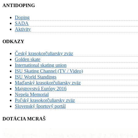
ANTIDOPING
Doping
SADA
Aktivity
ODKAZY
Český krasokorčuliarsky zväz
Golden skate
International skating union
ISU Skating Channel (TV / Video)
ISU World Standings
Maďarský krasokorčuliarsky zväz
Majstrovstvá Európy 2016
Nepela Memorial
Poľský krasokorčuliarsky zväz
Slovenský športový portál
DOTÁCIA MCRAŠ