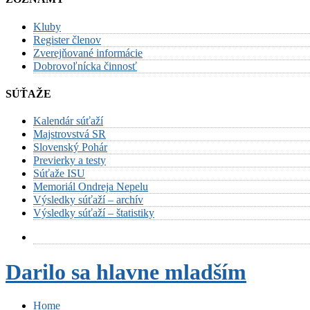
Kluby
Register členov
Zverejňované informácie
Dobrovoľnícka činnosť
SÚŤAŽE
Kalendár súťaží
Majstrovstvá SR
Slovenský Pohár
Previerky a testy
Súťaže ISU
Memoriál Ondreja Nepelu
Výsledky súťaží – archív
Výsledky súťaží – štatistiky
Darilo sa hlavne mladším
Home