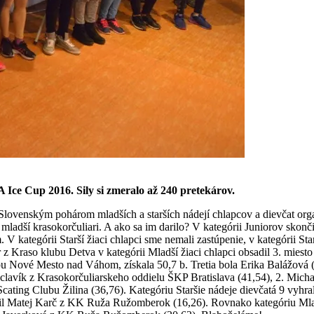
Ice Cup 2016. Sily si zmeralo až 240 pretekárov.
 Slovenským pohárom mladších a starších nádejí chlapcov a dievčat org
ladší krasokorčuliari. A ako sa im darilo? V kategórii Juniorov skonč
ategórii Starší žiaci chlapci sme nemali zastúpenie, v kategórii Starš
z Kraso klubu Detva v kategórii Mladší žiaci chlapci obsadil 3. miesto 
bu Nové Mesto nad Váhom, získala 50,7 b. Tretia bola Erika Balážová
Václavík z Krasokorčuliarskeho oddielu ŠKP Bratislava (41,54), 2. Micha
cating Clubu Žilina (36,76). Kategóriu Staršie nádeje dievčatá 9 vyhr
končil Matej Karč z KK Ruža Ružomberok (16,26). Rovnako kategóriu Ml