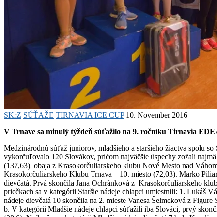
SKrZ
SÚŤAŽE
TIRNAVIA ICE CUP
10. November 2016
V Trnave sa minulý týždeň súťažilo na 9. ročníku Tirnavia EDEA 
Medzinárodnú súťaž juniorov, mladšieho a staršieho žiactva spolu so
vykorčuľovalo 120 Slovákov, pričom najväčšie úspechy zožali najmä m
(137,63), obaja z Krasokorčuliarskeho klubu Nové Mesto nad Váhom. V k
Krasokorčuliarskeho Klubu Trnava – 10. miesto (72,03). Marko Piliar 
dievčatá. Prvá skončila Jana Ochránková z Krasokorčuliarskeho klu
priečkach sa v kategórii Staršie nádeje chlapci umiestnili: 1. Lukáš 
nádeje dievčatá 10 skončila na 2. mieste Vanesa Šelmeková z Figure S
b. V kategórii Mladšie nádeje chlapci súťažili iba Slováci, prvý s