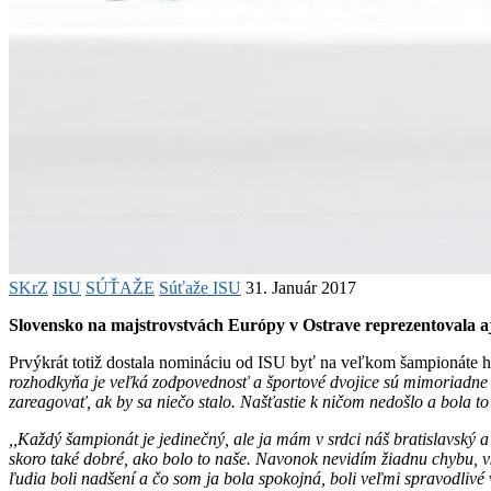
SKrZ
ISU
SÚŤAŽE
Súťaže ISU
31. Január 2017
Slovensko na majstrovstvách Európy v Ostrave reprezentovala
Prvýkrát totiž dostala nomináciu od ISU byť na veľkom šampionáte 
rozhodkyňa je veľká zodpovednosť a športové dvojice sú mimoriadne 
zareagovať, ak by sa niečo stalo. Našťastie k ničom nedošlo a bola t
,,Každý šampionát je jedinečný, ale ja mám v srdci náš bratislavský
skoro také dobré, ako bolo to naše. Navonok nevidím žiadnu chybu, vš
ľudia boli nadšení a čo som ja bola spokojná, boli veľmi spravodlivé