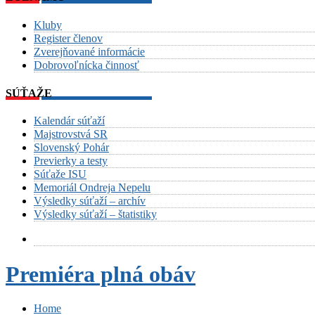
Kluby
Register členov
Zverejňované informácie
Dobrovoľnícka činnosť
SÚŤAŽE
Kalendár súťaží
Majstrovstvá SR
Slovenský Pohár
Previerky a testy
Súťaže ISU
Memoriál Ondreja Nepelu
Výsledky súťaží – archív
Výsledky súťaží – štatistiky
Premiéra plná obáv
Home