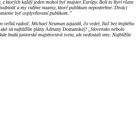
y, z ktorých každý jeden mohol byť majster Európy. Boli to štyri rôzne
ohodnotiť a my vidíme nuansy, ktoré publikum nepostrehne. Diváci
 nesmieme byť ovplyvňovaní publikom.”
ám veľkú radosť. Michael Neuman zajazdil, čo vedel, žiaľ bez trojitého
 aké sú najbližšie plány Adriany Domanskej?
,,Slovensko nebolo
 budú juniorské majstrovstvá sveta, ale nedostali sme. Najbližšie