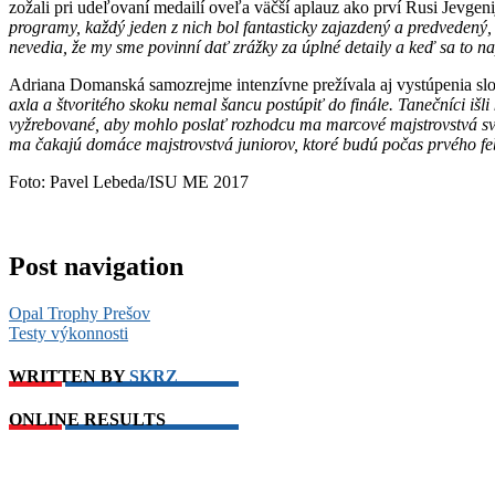
zožali pri udeľovaní medailí oveľa väčší aplauz ako prví Rusi Jev
programy, každý jeden z nich bol fantasticky zajazdený a predvedený, 
nevedia, že my sme povinní dať zrážky za úplné detaily a keď sa to n
Adriana Domanská samozrejme intenzívne prežívala aj vystúpenia sl
axla a štvoritého skoku nemal šancu postúpiť do finále. Tanečníci iš
vyžrebované, aby mohlo poslať rozhodcu ma marcové majstrovstvá sve
ma čakajú domáce majstrovstvá juniorov, ktoré budú počas prvého f
Foto: Pavel Lebeda/ISU ME 2017
Post navigation
Opal Trophy Prešov
Testy výkonnosti
WRITTEN BY
SKRZ
ONLINE RESULTS