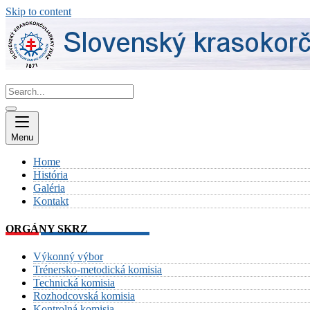
Skip to content
Menu
Home
História
Galéria
Kontakt
ORGÁNY SKRZ
Výkonný výbor
Trénersko-metodická komisia
Technická komisia
Rozhodcovská komisia
Kontrolná komisia