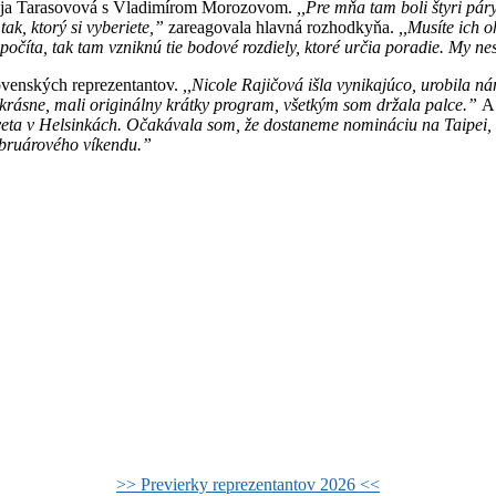
genija Tarasovová s Vladimírom Morozovom.
,,Pre mňa tam boli štyri pár
tak, ktorý si vyberiete,”
zareagovala hlavná rozhodkyňa.
,,Musíte ich 
apočíta, tak tam vzniknú tie bodové rozdiely, ktoré určia poradie. My
ovenských reprezentantov.
,,Nicole Rajičová išla vynikajúco, urobila n
li krásne, mali originálny krátky program, všetkým som držala palce.”
A
ta v Helsinkách. Očakávala som, že dostaneme nomináciu na Taipei, kde
ebruárového víkendu.”
>> Previerky reprezentantov 2026 <<