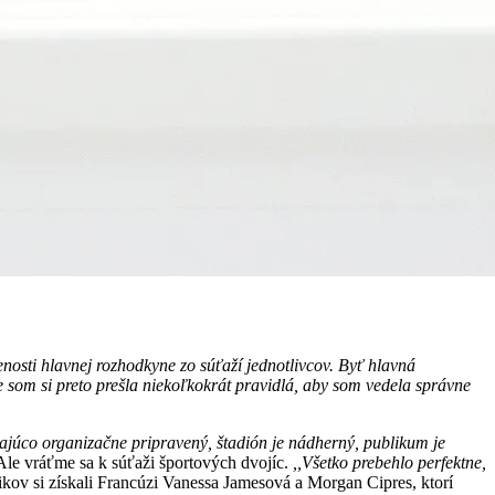
osti hlavnej rozhodkyne zo súťaží jednotlivcov. Byť hlavná
som si preto prešla niekoľkokrát pravidlá, aby som vedela správne
ajúco organizačne pripravený, štadión je nádherný, publikum je
Ale vráťme sa k súťaži športových dvojíc.
,,Všetko prebehlo perfektne,
ikov si získali Francúzi Vanessa Jamesová a Morgan Cipres, ktorí