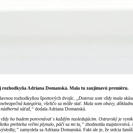
 aj rozhodkyňa Adriana Domanská. Mala tu zaujímavú premiéru.
hlavnou rozhodkyňou športových dvojíc.
,,Doteraz som vždy mala skúsen
nebezpečná kategória, všeličo sa môže stať. Mala som obavy, dôkladne 
o nádherná súťaž,“
dodala Adriana Domanská.
 a vždy ho budem porovnávať s každým nasledujúcim. Ostravský je vynik
etko prebieha veľmi plynulo, páči sa mi tu,”
zhodnotila majstrovstvá. 
 výsledky,”
zamyslela sa Adriana Domanská. Fakt ale je, že srdcia fanúš