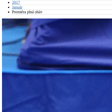
2017
Január
Premiéra plná obáv