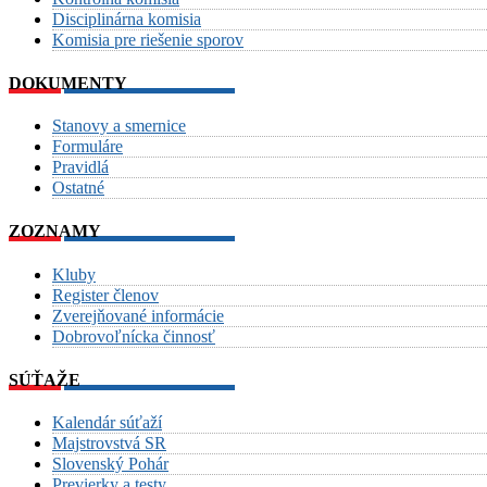
Disciplinárna komisia
Komisia pre riešenie sporov
DOKUMENTY
Stanovy a smernice
Formuláre
Pravidlá
Ostatné
ZOZNAMY
Kluby
Register členov
Zverejňované informácie
Dobrovoľnícka činnosť
SÚŤAŽE
Kalendár súťaží
Majstrovstvá SR
Slovenský Pohár
Previerky a testy