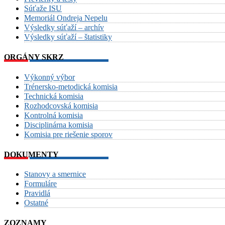
Súťaže ISU
Memoriál Ondreja Nepelu
Výsledky súťaží – archív
Výsledky súťaží – štatistiky
ORGÁNY SKRZ
Výkonný výbor
Trénersko-metodická komisia
Technická komisia
Rozhodcovská komisia
Kontrolná komisia
Disciplinárna komisia
Komisia pre riešenie sporov
DOKUMENTY
Stanovy a smernice
Formuláre
Pravidlá
Ostatné
ZOZNAMY