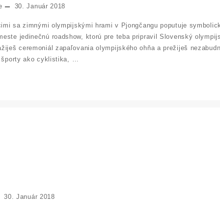
e
30. Január 2018
acimi sa zimnými olympijskými hrami v Pjongčangu poputuje symbolic
este jedinečnú roadshow, ktorú pre teba pripravil Slovenský olympijs
žiješ ceremoniál zapaľovania olympijského ohňa a prežiješ nezabudn
 športy ako cyklistika, …
30. Január 2018