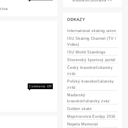
krasokorčuľovania <<
Redukovaný
ctva
rebríček
SP
ODKAZY
pre
M-
International skating union
SR
juniorov
ISU Skating Channel (TV /
a
Video)
st.
ISU World Standings
žiactva
Slovenský športový portál
Český krasokorčuliarsky
zväz
Poľský krasokorčuliarsky
on
Comments Off
zväz
XI.
Maďarský
Veľká
krasokorčuliarsky zväz
Cena
Golden skate
Ružomberka
Majstrovstvá Európy 2016
Nepela Memorial