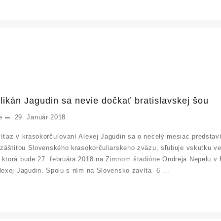
likán Jagudin sa nevie dočkať bratislavskej šou
e
29. Január 2018
ťaz v krasokorčuľovaní Alexej Jagudin sa o necelý mesiac predstav
záštitou Slovenského krasokorčuliarskeho zväzu, sľubuje vskutku v
torá bude 27. februára 2018 na Zimnom štadióne Ondreja Nepelu v Br
exej Jagudin. Spolu s ním na Slovensko zavíta 6 …