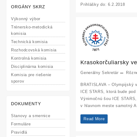
Prihlášky do: 6.2.2018
ORGÁNY SKRZ
Výkonný výbor
Trénersko-metodická
komisia
Technická komisia
Rozhodcovská komisia
Kontrolná komisia
Krasokorčuliarsky ve
Disciplinárna komisia
Generálny Sekretár
Rôzn
Komisia pre riešenie
sporov
BRATISLAVA – Olympijský ví
ICE STARS, ktorá bude pod 
Výnimočnú šou ICE STARS, k
DOKUMENTY
v hlavnom meste samotný Al
Stanovy a smernice
Krasokorčuliarsky
Read More
Formuláre
velikán
Pravidlá
Jagudin