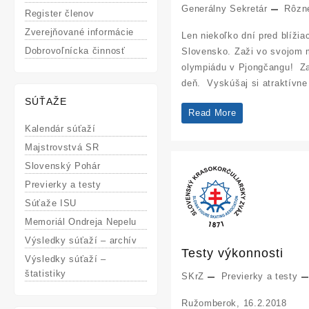
Generálny Sekretár
Rôzn
Register členov
Zverejňované informácie
Len niekoľko dní pred blíži
Dobrovoľnícka činnosť
Slovensko. Zaži vo svojom m
olympiádu v Pjongčangu! Za
deň. Vyskúšaj si atraktívne
SÚŤAŽE
Zažite
Read More
Kalendár súťaží
pravú
Majstrovstvá SR
olympijskú
Slovenský Pohár
atmosféru
Previerky a testy
Súťaže ISU
Memoriál Ondreja Nepelu
Výsledky súťaží – archív
Testy výkonnosti
Výsledky súťaží –
štatistiky
SKrZ
Previerky a testy
Ružomberok, 16.2.2018