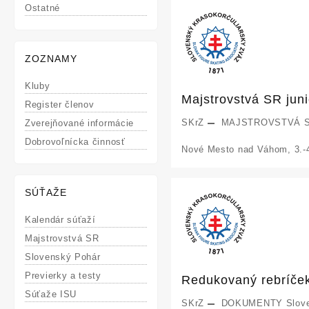
Ostatné
sa
nevie
ZOZNAMY
dočkať
bratislavskej
Kluby
Majstrovstvá SR juni
šou
Register členov
SKrZ
MAJSTROVSTVÁ 
Zverejňované informácie
Dobrovoľnícka činnosť
Nové Mesto nad Váhom, 3.-
SÚŤAŽE
Kalendár súťaží
Majstrovstvá SR
Slovenský Pohár
Previerky a testy
Redukovaný rebríček
Súťaže ISU
SKrZ
DOKUMENTY
Slov