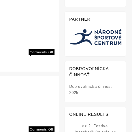
PARTNERI
on
Comments Off
Majstrovstvá
SR
DOBROVOĽNÍCKA
juniorov
ČINNOSŤ
a
staršieho
Dobrovoľnícka činnosť
žiactva
2025
ONLINE RESULTS
>> 2. Festival
on
Comments Off