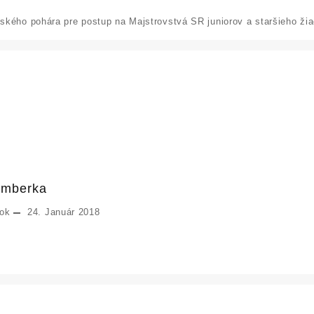
kého pohára pre postup na Majstrovstvá SR juniorov a staršieho žia
omberka
ok
24. Január 2018