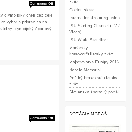
zväz
on
Comments Off
Zažite
Golden skate
ký olympijský oheň cez celé
pravú
International skating union
olympijskú
ký výbor a priprav sa na
ISU Skating Channel (TV /
atmosféru
uteľný olympijský športový
Video)
ISU World Standings
Maďarský
krasokorčuliarsky zväz
Majstrovstvá Európy 2016
Nepela Memorial
Poľský krasokorčuliarsky
zväz
Slovenský športový portál
DOTÁCIA MCRAŠ
on
Comments Off
Testy
výkonnosti