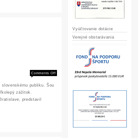
Vyúčtovanie dotácie
Verejné obstarávania
on
Comments Off
Krasokorčuliarsky
í slovenskému publiku. Šou
velikán
Jagudin
eľkolepý zážitok.
sa
atislave, predstavil
nevie
dočkať
bratislavskej
šou