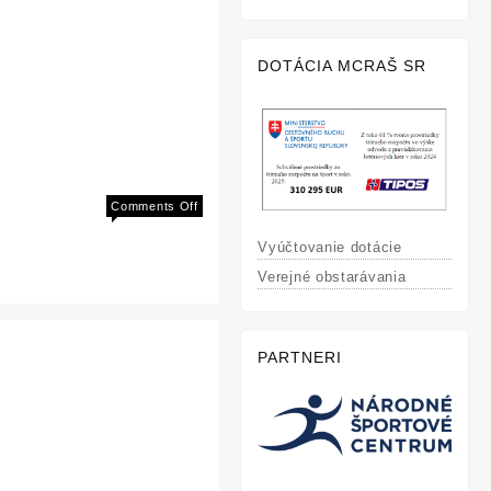
DOTÁCIA MCRAŠ SR
on
Comments Off
9.
Vyúčtovanie dotácie
Žilinská
pirueta
Verejné obstarávania
PARTNERI