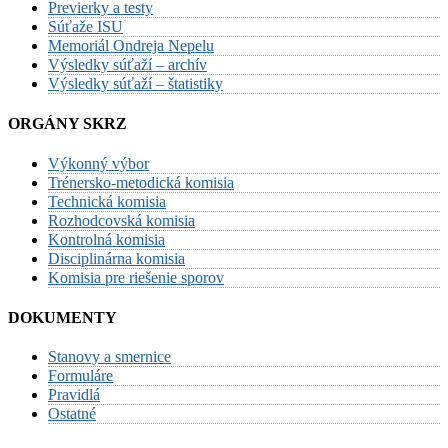
Previerky a testy
Súťaže ISU
Memoriál Ondreja Nepelu
Výsledky súťaží – archív
Výsledky súťaží – štatistiky
ORGÁNY SKRZ
Výkonný výbor
Trénersko-metodická komisia
Technická komisia
Rozhodcovská komisia
Kontrolná komisia
Disciplinárna komisia
Komisia pre riešenie sporov
DOKUMENTY
Stanovy a smernice
Formuláre
Pravidlá
Ostatné