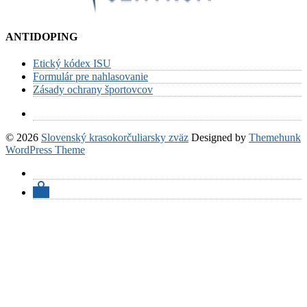
ANTIDOPING
Etický kódex ISU
Formulár pre nahlasovanie
Zásady ochrany športovcov
© 2026
Slovenský krasokorčuliarsky zväz
Designed by
Themehunk
WordPress Theme