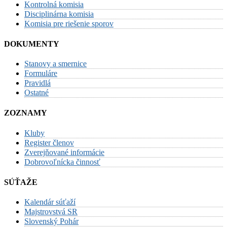
Kontrolná komisia
Disciplinárna komisia
Komisia pre riešenie sporov
DOKUMENTY
Stanovy a smernice
Formuláre
Pravidlá
Ostatné
ZOZNAMY
Kluby
Register členov
Zverejňované informácie
Dobrovoľnícka činnosť
SÚŤAŽE
Kalendár súťaží
Majstrovstvá SR
Slovenský Pohár