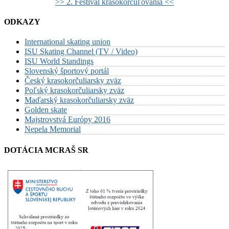
>> 2. Festival krasokorčuľovania <<
ODKAZY
International skating union
ISU Skating Channel (TV / Video)
ISU World Standings
Slovenský športový portál
Český krasokorčuliarsky zväz
Poľský krasokorčuliarsky zväz
Maďarský krasokorčuliarsky zväz
Golden skate
Majstrovstvá Európy 2016
Nepela Memorial
DOTÁCIA MCRAŠ SR