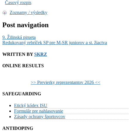
Časový rozpis
Zoznamy / výsledky
Post navigation
9. Žilinská pirueta
Redukovaný rebríček SP pre M-SR juniorov a st. žiactva
WRITTEN BY
SKRZ
ONLINE RESULTS
>> Previerky reprezentantov 2026 <<
SAFEGUARDING
Etický kódex ISU
Formulár pre nahlasovanie
Zásady ochrany športovcov
ANTIDOPING