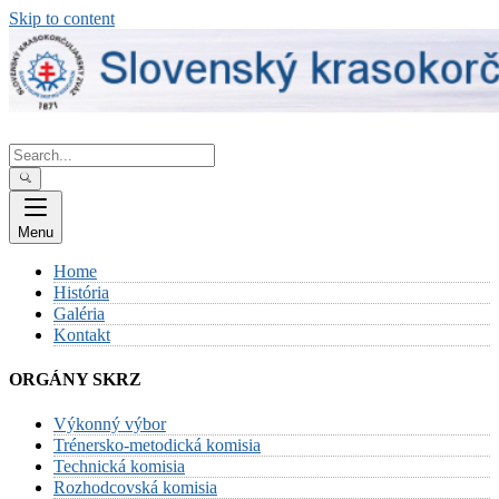
Skip to content
Menu
Home
História
Galéria
Kontakt
ORGÁNY SKRZ
Výkonný výbor
Trénersko-metodická komisia
Technická komisia
Rozhodcovská komisia