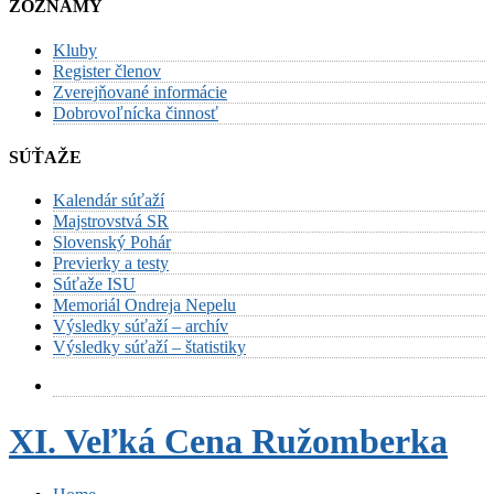
ZOZNAMY
Kluby
Register členov
Zverejňované informácie
Dobrovoľnícka činnosť
SÚŤAŽE
Kalendár súťaží
Majstrovstvá SR
Slovenský Pohár
Previerky a testy
Súťaže ISU
Memoriál Ondreja Nepelu
Výsledky súťaží – archív
Výsledky súťaží – štatistiky
XI. Veľká Cena Ružomberka