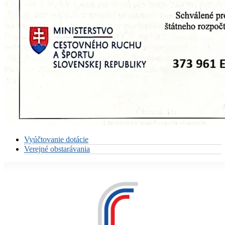
Vyúčtovanie dotácie
Verejné obstarávania