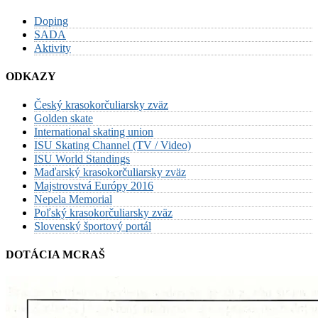
Doping
SADA
Aktivity
ODKAZY
Český krasokorčuliarsky zväz
Golden skate
International skating union
ISU Skating Channel (TV / Video)
ISU World Standings
Maďarský krasokorčuliarsky zväz
Majstrovstvá Európy 2016
Nepela Memorial
Poľský krasokorčuliarsky zväz
Slovenský športový portál
DOTÁCIA MCRAŠ