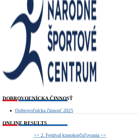
DOBROVOĽNÍCKA ČINNOSŤ
Dobrovoľnícka činnosť 2025
ONLINE RESULTS
>> 2. Festival krasokorčuľovania <<