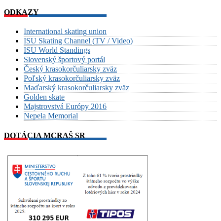
ODKAZY
International skating union
ISU Skating Channel (TV / Video)
ISU World Standings
Slovenský športový portál
Český krasokorčuliarsky zväz
Poľský krasokorčuliarsky zväz
Maďarský krasokorčuliarsky zväz
Golden skate
Majstrovstvá Európy 2016
Nepela Memorial
DOTÁCIA MCRAŠ SR