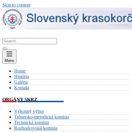
Skip to content
Menu
Home
História
Galéria
Kontakt
ORGÁNY SKRZ
Výkonný výbor
Trénersko-metodická komisia
Technická komisia
Rozhodcovská komisia