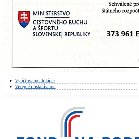
Vyúčtovanie dotácie
Verejné obstarávania