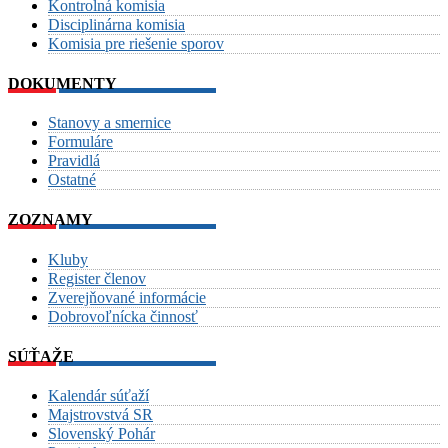
Kontrolná komisia
Disciplinárna komisia
Komisia pre riešenie sporov
DOKUMENTY
Stanovy a smernice
Formuláre
Pravidlá
Ostatné
ZOZNAMY
Kluby
Register členov
Zverejňované informácie
Dobrovoľnícka činnosť
SÚŤAŽE
Kalendár súťaží
Majstrovstvá SR
Slovenský Pohár