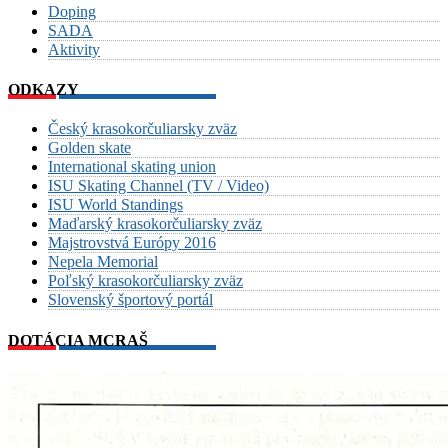
Doping
SADA
Aktivity
ODKAZY
Český krasokorčuliarsky zväz
Golden skate
International skating union
ISU Skating Channel (TV / Video)
ISU World Standings
Maďarský krasokorčuliarsky zväz
Majstrovstvá Európy 2016
Nepela Memorial
Poľský krasokorčuliarsky zväz
Slovenský športový portál
DOTÁCIA MCRAŠ