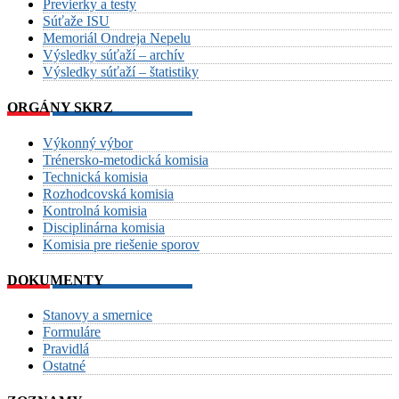
Previerky a testy
Súťaže ISU
Memoriál Ondreja Nepelu
Výsledky súťaží – archív
Výsledky súťaží – štatistiky
ORGÁNY SKRZ
Výkonný výbor
Trénersko-metodická komisia
Technická komisia
Rozhodcovská komisia
Kontrolná komisia
Disciplinárna komisia
Komisia pre riešenie sporov
DOKUMENTY
Stanovy a smernice
Formuláre
Pravidlá
Ostatné