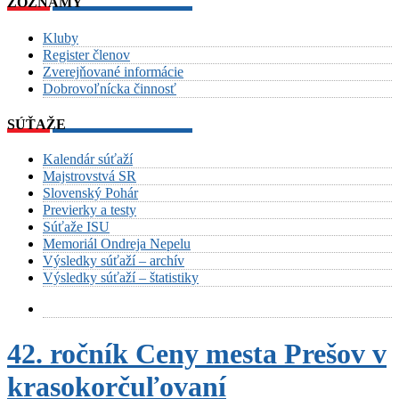
ZOZNAMY
Kluby
Register členov
Zverejňované informácie
Dobrovoľnícka činnosť
SÚŤAŽE
Kalendár súťaží
Majstrovstvá SR
Slovenský Pohár
Previerky a testy
Súťaže ISU
Memoriál Ondreja Nepelu
Výsledky súťaží – archív
Výsledky súťaží – štatistiky
42. ročník Ceny mesta Prešov v
krasokorčuľovaní