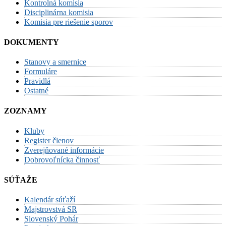
Kontrolná komisia
Disciplinárna komisia
Komisia pre riešenie sporov
DOKUMENTY
Stanovy a smernice
Formuláre
Pravidlá
Ostatné
ZOZNAMY
Kluby
Register členov
Zverejňované informácie
Dobrovoľnícka činnosť
SÚŤAŽE
Kalendár súťaží
Majstrovstvá SR
Slovenský Pohár