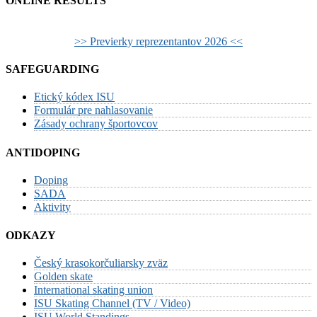
ONLINE RESULTS
>> Previerky reprezentantov 2026 <<
SAFEGUARDING
Etický kódex ISU
Formulár pre nahlasovanie
Zásady ochrany športovcov
ANTIDOPING
Doping
SADA
Aktivity
ODKAZY
Český krasokorčuliarsky zväz
Golden skate
International skating union
ISU Skating Channel (TV / Video)
ISU World Standings