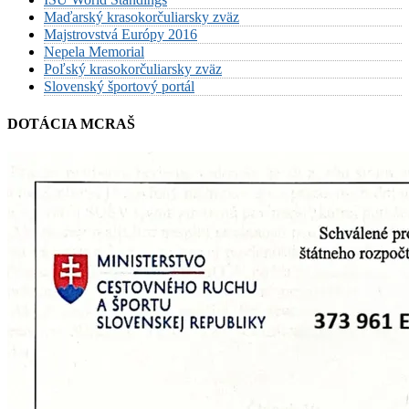
Maďarský krasokorčuliarsky zväz
Majstrovstvá Európy 2016
Nepela Memorial
Poľský krasokorčuliarsky zväz
Slovenský športový portál
DOTÁCIA MCRAŠ