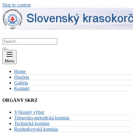
Skip to content
Menu
Home
História
Galéria
Kontakt
ORGÁNY SKRZ
Výkonný výbor
Trénersko-metodická komisia
Technická komisia
Rozhodcovská komisia