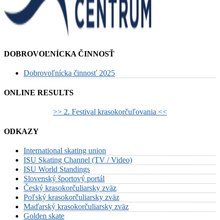
DOBROVOĽNÍCKA ČINNOSŤ
Dobrovoľnícka činnosť 2025
ONLINE RESULTS
>> 2. Festival krasokorčuľovania <<
ODKAZY
International skating union
ISU Skating Channel (TV / Video)
ISU World Standings
Slovenský športový portál
Český krasokorčuliarsky zväz
Poľský krasokorčuliarsky zväz
Maďarský krasokorčuliarsky zväz
Golden skate