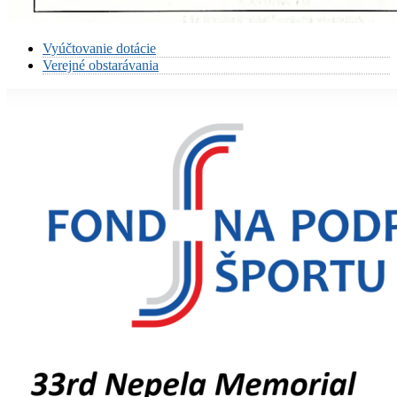
Vyúčtovanie dotácie
Verejné obstarávania