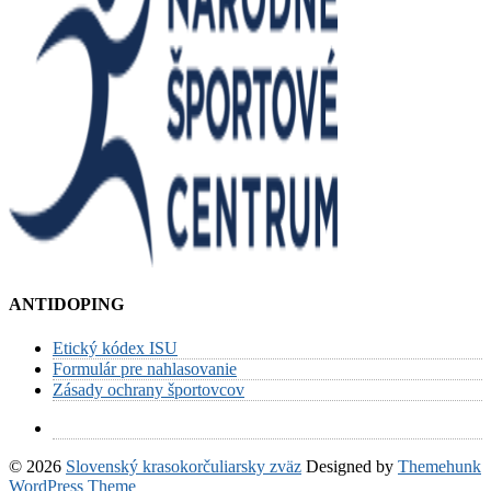
ANTIDOPING
Etický kódex ISU
Formulár pre nahlasovanie
Zásady ochrany športovcov
© 2026
Slovenský krasokorčuliarsky zväz
Designed by
Themehunk
WordPress Theme