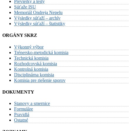
Previerky a testy
Súťaže ISU
Memoriál Ondreja Nepelu
Výsledky súťaží – archív
Výsledky súťaží – štatistiky
ORGÁNY SKRZ
Výkonný výbor
Trénersko-metodická komisia
Technická komisia
Rozhodcovská komisia
Kontrolná komisia
Disciplinárna komisia
Komisia pre riešenie sporov
DOKUMENTY
Stanovy a smernice
Formuláre
Pravidlá
Ostatné