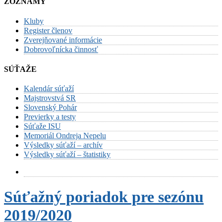
ZOZNAMY
Kluby
Register členov
Zverejňované informácie
Dobrovoľnícka činnosť
SÚŤAŽE
Kalendár súťaží
Majstrovstvá SR
Slovenský Pohár
Previerky a testy
Súťaže ISU
Memoriál Ondreja Nepelu
Výsledky súťaží – archív
Výsledky súťaží – štatistiky
Súťažný poriadok pre sezónu
2019/2020