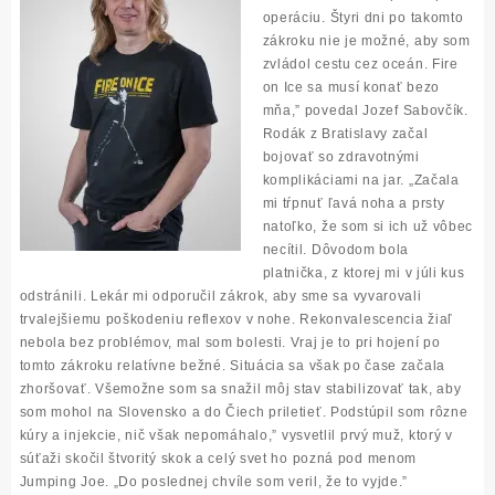
operáciu. Štyri dni po takomto
zákroku nie je možné, aby som
zvládol cestu cez oceán. Fire
on Ice sa musí konať bezo
mňa,
”
povedal Jozef Sabovčík.
Rodák z Bratislavy začal
bojovať so zdravotnými
komplikáciami na jar.
„
Začala
mi tŕpnuť ľavá noha a prsty
natoľko, že som si ich už vôbec
necítil. Dôvodom bola
platnička, z ktorej mi v júli kus
odstránili. Lekár mi odporučil zákrok, aby sme sa vyvarovali
trvalejšiemu poškodeniu reflexov v nohe. Rekonvalescencia žiaľ
nebola bez problémov, mal som bolesti. Vraj je to pri hojení po
tomto zákroku relatívne bežné. Situácia sa však po čase začala
zhoršovať. Všemožne som sa snažil môj stav stabilizovať tak, aby
som mohol na Slovensko a do Čiech priletieť. Podstúpil som rôzne
kúry a injekcie, nič však nepomáhalo,
”
vysvetlil prvý muž, ktorý v
súťaži skočil štvoritý skok a celý svet ho pozná pod menom
Jumping Joe.
„
Do poslednej chvíle som veril, že to vyjde.
”