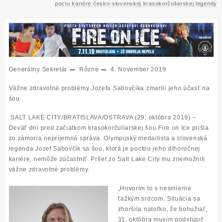
poctu kariére česko-slovenskej krasokorčuliarskej legendy
Generálny Sekretár
Rôzne
4. November 2019
Vážne zdravotné problémy Jozefa Sabovčíka zmarili jeho účasť na
šou
SALT LAKE CITY/BRATISLAVA/OSTRAVA (29. októbra 2019) –
Deväť dní pred začiatkom krasokorčuliarskej šou Fire on Ice prišla
zo zámoria nepríjemná správa. Olympijský medailista a slovenská
legenda Jozef Sabovčík sa šou, ktorá je poctou jeho dlhoročnej
kariére, nemôže zúčastniť. Prílet zo Salt Lake City mu znemožnili
vážne zdravotné problémy.
„
Hovorím to s nesmierne
ťažkým srdcom. Situácia sa
zhoršila natoľko, že bohužiaľ,
31. októbra musím podstúpiť