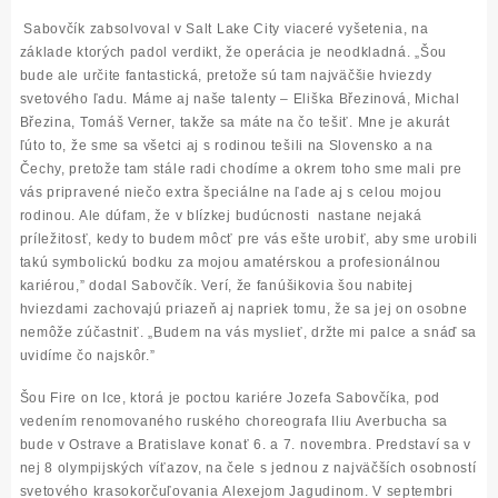
Sabovčík zabsolvoval v Salt Lake City viaceré vyšetenia, na
základe ktorých padol verdikt, že operácia je neodkladná.
„
Šou
bude ale určite fantastická, pretože sú tam najväčšie hviezdy
svetového ľadu. Máme aj naše talenty – Eliška Březinová, Michal
Březina, Tomáš Verner, takže sa máte na čo tešiť. Mne je akurát
ľúto to, že sme sa všetci aj s rodinou tešili na Slovensko a na
Čechy, pretože tam stále radi chodíme a okrem toho sme mali pre
vás pripravené niečo extra špeciálne na ľade aj s celou mojou
rodinou. Ale dúfam, že v blízkej budúcnosti nastane nejaká
príležitosť, kedy to budem môcť pre vás ešte urobiť, aby sme urobili
takú symbolickú bodku za mojou amatérskou a profesionálnou
kariérou,
”
dodal Sabovčík. Verí, že fanúšikovia šou nabitej
hviezdami zachovajú priazeň aj napriek tomu, že sa jej on osobne
nemôže zúčastniť.
„
Budem na vás myslieť, držte mi palce a snáď sa
uvidíme čo najskôr.
”
Šou Fire on Ice, ktorá je poctou kariére Jozefa Sabovčíka, pod
vedením renomovaného ruského choreografa
Iliu Averbucha
sa
bude v Ostrave a Bratislave konať 6. a 7. novembra. Predstaví sa v
nej 8 olympijských víťazov, na čele s jednou z najväčších osobností
svetového krasokorčuľovania
Alexejom Jagudinom
. V septembri