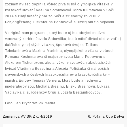
zoznam hviezd doplnila vôbec prvá ruská olympijská víťazka v
krasokorčuľovaní
Adelina Sotnikovová
, ktorá triumfovala v Soči
2014 a zlatý tanečný pár zo Soči a strieborný zo ZOH v
Pchjongčchangu
Jekaterina Bobrovová s Dmitrijom Solovjovom
.
V originálnom programe, ktorý bude aj hudobnými motívmi
venovaný kariére Jozefa Sabovčíka, budú môcť diváci obdivovať aj
ďalších olympijských víťazov, športovú dvojicu
Tatianu
Totmianinovú a Maxima Marinina
, olympijského víťaza v pároch
Romana Kostomarova
či majstrov sveta
Mariu Petrovovú s
Alexejom Tichonovom
, ako aj výkony svetových akrobatických
hviezd
Vladimíra Besedina a Alexeja Poliščuka
či najlepších
slovenských a českých krasokorčuliarov a krasokorčuliarky –
majstra Európy
Tomáša Vernera
, ktorý bude aj jedným z
moderátorov šou,
Michala Březinu
,
Elišku Březinovú
,
Lukáša
Václavíka
či súrodencov
Oľgu a Jozefa Beständigovcov
.
Foto: Jan Brychta/SPR media
Post
Zápisnica VV SKrZ č. 4/2019
6. Poľana Cup Detva
navigation