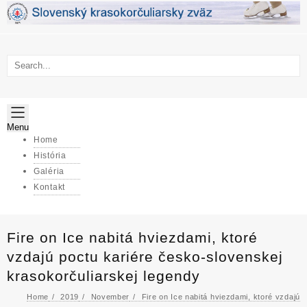
Skip
to
content
Menu
Home
História
Galéria
Kontakt
Fire on Ice nabitá hviezdami, ktoré
vzdajú poctu kariére česko-slovenskej
krasokorčuliarskej legendy
Home
2019
November
Fire on Ice nabitá hviezdami, ktoré vzdajú