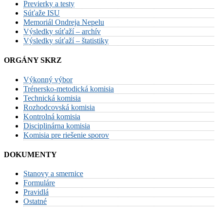
Previerky a testy
Súťaže ISU
Memoriál Ondreja Nepelu
Výsledky súťaží – archív
Výsledky súťaží – štatistiky
ORGÁNY SKRZ
Výkonný výbor
Trénersko-metodická komisia
Technická komisia
Rozhodcovská komisia
Kontrolná komisia
Disciplinárna komisia
Komisia pre riešenie sporov
DOKUMENTY
Stanovy a smernice
Formuláre
Pravidlá
Ostatné