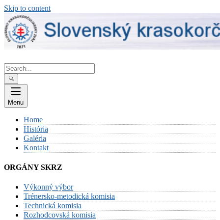
Skip to content
Menu
Home
História
Galéria
Kontakt
ORGÁNY SKRZ
Výkonný výbor
Trénersko-metodická komisia
Technická komisia
Rozhodcovská komisia