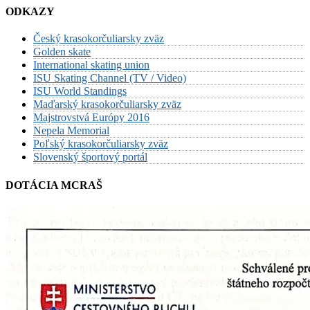
ODKAZY
Český krasokorčuliarsky zväz
Golden skate
International skating union
ISU Skating Channel (TV / Video)
ISU World Standings
Maďarský krasokorčuliarsky zväz
Majstrovstvá Európy 2016
Nepela Memorial
Poľský krasokorčuliarsky zväz
Slovenský športový portál
DOTÁCIA MCRAŠ