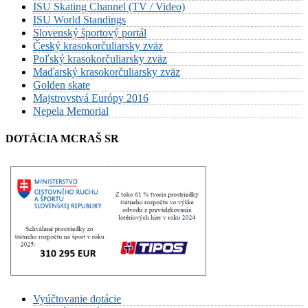
ISU Skating Channel (TV / Video)
ISU World Standings
Slovenský športový portál
Český krasokorčuliarsky zväz
Poľský krasokorčuliarsky zväz
Maďarský krasokorčuliarsky zväz
Golden skate
Majstrovstvá Európy 2016
Nepela Memorial
DOTÁCIA MCRAŠ SR
Vyúčtovanie dotácie