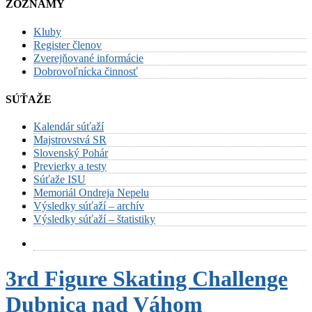
ZOZNAMY
Kluby
Register členov
Zverejňované informácie
Dobrovoľnícka činnosť
SÚŤAŽE
Kalendár súťaží
Majstrovstvá SR
Slovenský Pohár
Previerky a testy
Súťaže ISU
Memoriál Ondreja Nepelu
Výsledky súťaží – archív
Výsledky súťaží – štatistiky
3rd Figure Skating Challenge
Dubnica nad Váhom