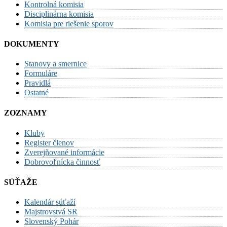
Kontrolná komisia
Disciplinárna komisia
Komisia pre riešenie sporov
DOKUMENTY
Stanovy a smernice
Formuláre
Pravidlá
Ostatné
ZOZNAMY
Kluby
Register členov
Zverejňované informácie
Dobrovoľnícka činnosť
SÚŤAŽE
Kalendár súťaží
Majstrovstvá SR
Slovenský Pohár