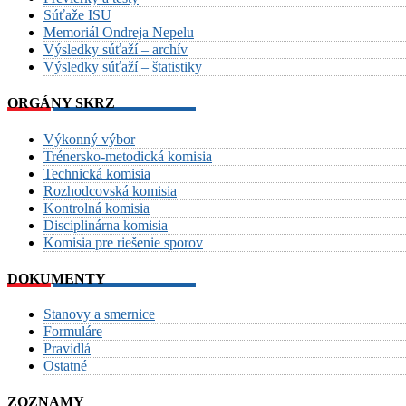
Súťaže ISU
Memoriál Ondreja Nepelu
Výsledky súťaží – archív
Výsledky súťaží – štatistiky
ORGÁNY SKRZ
Výkonný výbor
Trénersko-metodická komisia
Technická komisia
Rozhodcovská komisia
Kontrolná komisia
Disciplinárna komisia
Komisia pre riešenie sporov
DOKUMENTY
Stanovy a smernice
Formuláre
Pravidlá
Ostatné
ZOZNAMY