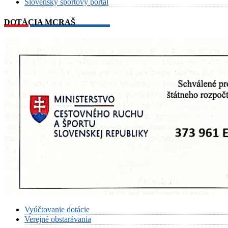
Slovenský športový portál
DOTÁCIA MCRAŠ
Vyúčtovanie dotácie
Verejné obstarávania