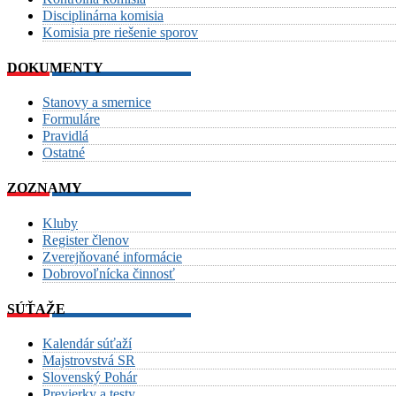
Disciplinárna komisia
Komisia pre riešenie sporov
DOKUMENTY
Stanovy a smernice
Formuláre
Pravidlá
Ostatné
ZOZNAMY
Kluby
Register členov
Zverejňované informácie
Dobrovoľnícka činnosť
SÚŤAŽE
Kalendár súťaží
Majstrovstvá SR
Slovenský Pohár
Previerky a testy