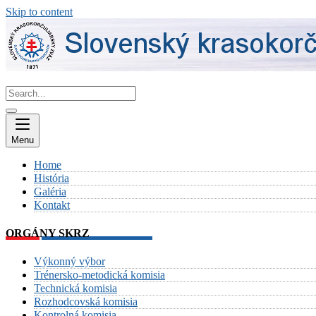
Skip to content
Menu
Home
História
Galéria
Kontakt
ORGÁNY SKRZ
Výkonný výbor
Trénersko-metodická komisia
Technická komisia
Rozhodcovská komisia
Kontrolná komisia