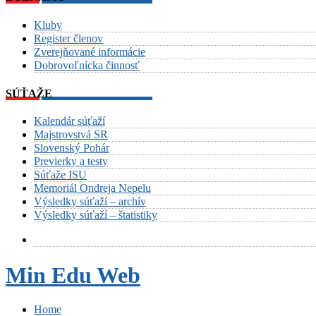
Kluby
Register členov
Zverejňované informácie
Dobrovoľnícka činnosť
SÚŤAŽE
Kalendár súťaží
Majstrovstvá SR
Slovenský Pohár
Previerky a testy
Súťaže ISU
Memoriál Ondreja Nepelu
Výsledky súťaží – archív
Výsledky súťaží – štatistiky
Min Edu Web
Home