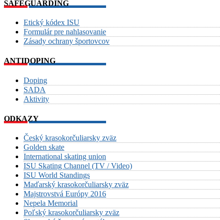
SAFEGUARDING
Etický kódex ISU
Formulár pre nahlasovanie
Zásady ochrany športovcov
ANTIDOPING
Doping
SADA
Aktivity
ODKAZY
Český krasokorčuliarsky zväz
Golden skate
International skating union
ISU Skating Channel (TV / Video)
ISU World Standings
Maďarský krasokorčuliarsky zväz
Majstrovstvá Európy 2016
Nepela Memorial
Poľský krasokorčuliarsky zväz