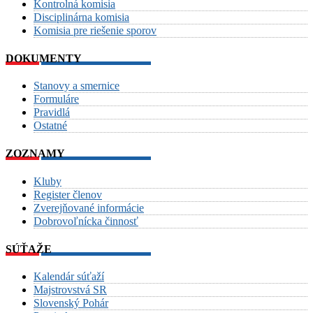
Kontrolná komisia
Disciplinárna komisia
Komisia pre riešenie sporov
DOKUMENTY
Stanovy a smernice
Formuláre
Pravidlá
Ostatné
ZOZNAMY
Kluby
Register členov
Zverejňované informácie
Dobrovoľnícka činnosť
SÚŤAŽE
Kalendár súťaží
Majstrovstvá SR
Slovenský Pohár