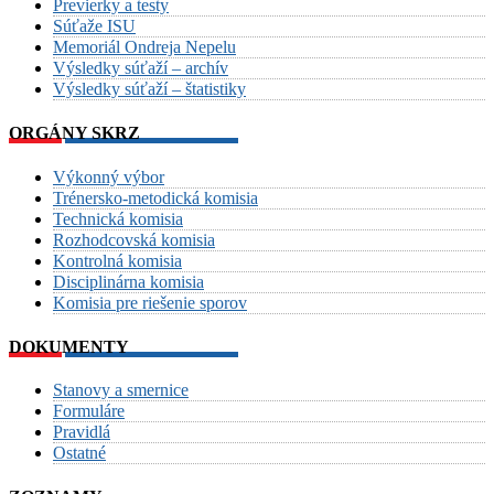
Previerky a testy
Súťaže ISU
Memoriál Ondreja Nepelu
Výsledky súťaží – archív
Výsledky súťaží – štatistiky
ORGÁNY SKRZ
Výkonný výbor
Trénersko-metodická komisia
Technická komisia
Rozhodcovská komisia
Kontrolná komisia
Disciplinárna komisia
Komisia pre riešenie sporov
DOKUMENTY
Stanovy a smernice
Formuláre
Pravidlá
Ostatné