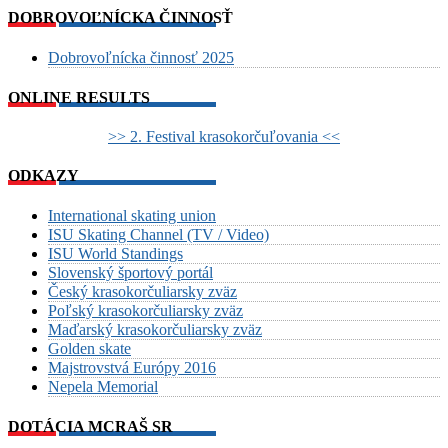
DOBROVOĽNÍCKA ČINNOSŤ
Dobrovoľnícka činnosť 2025
ONLINE RESULTS
>> 2. Festival krasokorčuľovania <<
ODKAZY
International skating union
ISU Skating Channel (TV / Video)
ISU World Standings
Slovenský športový portál
Český krasokorčuliarsky zväz
Poľský krasokorčuliarsky zväz
Maďarský krasokorčuliarsky zväz
Golden skate
Majstrovstvá Európy 2016
Nepela Memorial
DOTÁCIA MCRAŠ SR