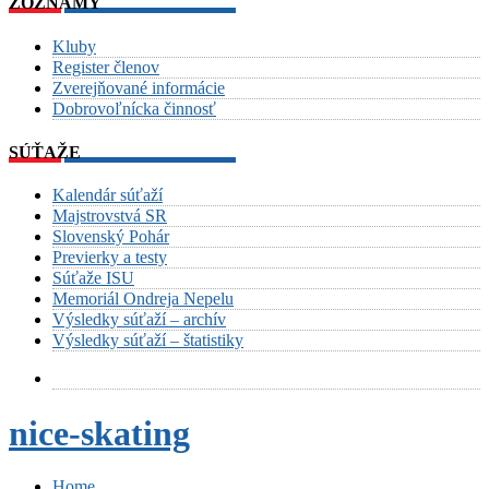
ZOZNAMY
Kluby
Register členov
Zverejňované informácie
Dobrovoľnícka činnosť
SÚŤAŽE
Kalendár súťaží
Majstrovstvá SR
Slovenský Pohár
Previerky a testy
Súťaže ISU
Memoriál Ondreja Nepelu
Výsledky súťaží – archív
Výsledky súťaží – štatistiky
nice-skating
Home