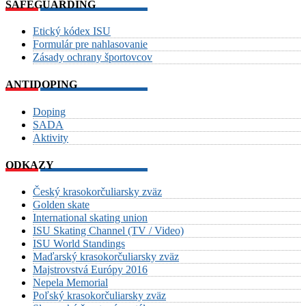
SAFEGUARDING
Etický kódex ISU
Formulár pre nahlasovanie
Zásady ochrany športovcov
ANTIDOPING
Doping
SADA
Aktivity
ODKAZY
Český krasokorčuliarsky zväz
Golden skate
International skating union
ISU Skating Channel (TV / Video)
ISU World Standings
Maďarský krasokorčuliarsky zväz
Majstrovstvá Európy 2016
Nepela Memorial
Poľský krasokorčuliarsky zväz