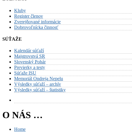
Kluby
Register členov
Zverejňované informácie
Dobrovoľnícka činnosť
SÚŤAŽE
Kalendár súťaží
Majstrovstvá SR
Slovenský Pohár
Previerky a testy
Súťaže ISU
Memoriál Ondreja Nepelu
Výsledky súťaží – archív
Výsledky súťaží – štatistiky
O NÁS …
Home