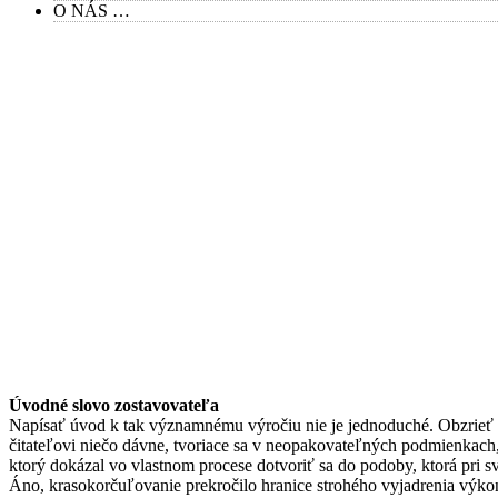
O NÁS …
Úvodné slovo zostavovateľa
Napísať úvod k tak významnému výročiu nie je jednoduché. Obzrieť sa
čitateľovi niečo dávne, tvoriace
sa v neopakovateľných podmienkach, v
ktorý dokázal vo vlastnom procese dotvoriť sa do podoby, ktorá pri 
Áno, krasokorčuľovanie prekročilo hranice strohého vyjadrenia výkonu