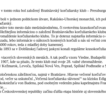
 v tomto roku bol založený Bratislavský korčuliarsky klub – Pressbur
 boli v jednom politickom útvare, Rakúsko-Uhorskej monarchii, ich pol
aďarský.
a, práve toto mesto dalo medzinárodnému, či svetovému krasokorčuľovan
ôležitejšou informáciou o založení Bratislavského korčuliarskeho klubu
romaždenie korčuliarskeho klubu. To je doteraz najstaršia informácia
dozadu, lebo informácie o nálezoch kostených korčulí u nás sú veľmi ce
 5000 rokov, teda z mladšej doby kamennej.
la 1893 sa v Dobšinskej ľadovej jaskyni konali regulárne krasokorčuli
viacerých slovenských mestách. A tak podľa vzoru Viedne, Budapešti a
 1907, kde sa písalo, že tento klub mal svoje 28. valné zhromaždenie.
/ Kežmarok, Levoča, Spišská Nová Ves, Poprad, Spišské Podhradie a Spiš
očenskou záležitosťou, najmä v Bratislave. Hlavne večerné korčuľovan
d, večer sa uskutoční „Večerná korčuliarska slávnosť“ na klzisku Edlga
eľkokniežaťa von Badena, pod osobným vedením pána kapelmajstra Fra
ácie…
skoslovenskej republiky začína ďalšia etapa histórie aj slovenského 