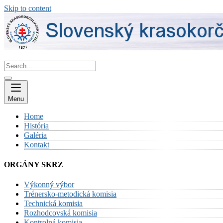
Skip to content
Menu
Home
História
Galéria
Kontakt
ORGÁNY SKRZ
Výkonný výbor
Trénersko-metodická komisia
Technická komisia
Rozhodcovská komisia
Kontrolná komisia