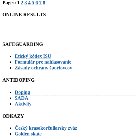
Pages:
1
2
3
4
5
6
7
8
ONLINE RESULTS
SAFEGUARDING
Etický kódex ISU
Formulár pre nahlasovanie
Zásady ochrany športovcov
ANTIDOPING
Doping
SADA
Aktivity
ODKAZY
Český krasokorčuliarsky zväz
Golden skate