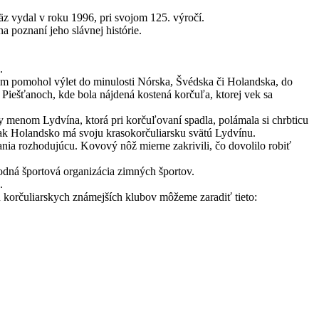
äz vydal v roku 1996, pri svojom 125. výročí.
 poznaní jeho slávnej histórie.
.
nám pomohol výlet do minulosti Nórska, Švédska či Holandska, do
 Piešťanoch, kde bola nájdená kostená korčuľa, ktorej vek sa
y menom Lydvína, ktorá pri korčuľovaní spadla, polámala si chrbticu
a tak Holandsko má svoju krasokorčuliarsku svätú Lydvínu.
nia rozhodujúcu. Kovový nôž mierne zakrivili, čo dovolilo robiť
odná športová organizácia zimných športov.
.
ku korčuliarskych známejších klubov môžeme zaradiť tieto: