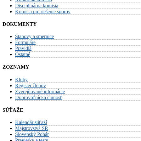
Disciplinárna komisia
Komisia pre riešenie sporov
DOKUMENTY
Stanovy a smernice
Formuláre
Pravidlá
Ostatné
ZOZNAMY
Kluby
Register členov
Zverejňované informácie
Dobrovoľnícka činnosť
SÚŤAŽE
Kalendár súťaží
Majstrovstvá SR
Slovenský Pohár
Previerky a testy