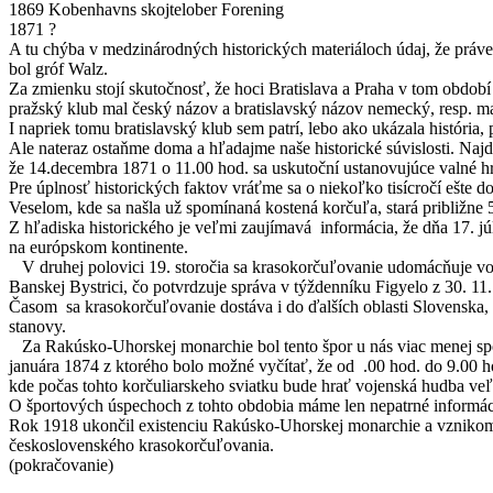
1869 Kobenhavns skojtelober Forening
1871 ?
A tu chýba v medzinárodných historických materiáloch údaj, že práve
bol gróf Walz.
Za zmienku stojí skutočnosť, že hoci Bratislava a Praha v tom období
pražský klub mal český názov a bratislavský názov nemecký, resp. m
I napriek tomu bratislavský klub sem patrí, lebo ako ukázala históri
Ale nateraz ostaňme doma a hľadajme naše historické súvislosti. Najd
že 14.decembra 1871 o 11.00 hod. sa uskutoční ustanovujúce valné h
Pre úplnosť historických faktov vráťme sa o niekoľko tisícročí ešte 
Veselom, kde sa našla už spomínaná kostená korčuľa, stará približne
Z hľadiska historického je veľmi zaujímavá informácia, že dňa 17. jú
na európskom kontinente.
V druhej polovici 19. storočia sa krasokorčuľovanie udomácňuje vo 
Banskej Bystrici, čo potvrdzuje správa v týždenníku Figyelo z 30. 11.
Časom sa krasokorčuľovanie dostáva i do ďalších oblasti Slovenska, 
stanovy.
Za Rakúsko-Uhorskej monarchie bol tento špor u nás viac menej spol
januára 1874 z ktorého bolo možné vyčítať, že od .00 hod. do 9.00 ho
kde počas tohto korčuliarskeho sviatku bude hrať vojenská hudba v
O športových úspechoch z tohto obdobia máme len nepatrné inform
Rok 1918 ukončil existenciu Rakúsko-Uhorskej monarchie a vznikom Če
československého krasokorčuľovania.
(pokračovanie)