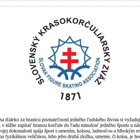
 ďaleko za hranicu poznateľnosti jedného ľudského života si vyžaduje 
 túžbe zapísať hranou korčule do ľadu minulosť jedného športu u nás,
svojej dokonalosti spája šport s umením, krásou, ladnosťou a hlbokým
 fyzikálnou veličinou, lebo jeho druhá zložka, umenie, či krása, je h