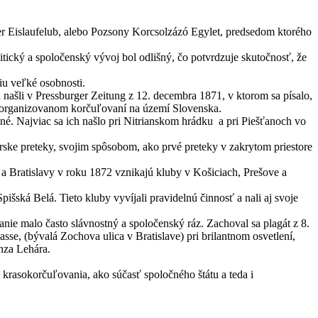
ger Eislaufelub, alebo Pozsony Korcsolzázó Egylet, predsedom ktorého
itický a spoločenský vývoj bol odlišný, čo potvrdzuje skutočnosť, že
iu veľké osobnosti.
 našli v Pressburger Zeitung z 12. decembra 1871, v ktorom sa písalo,
 o organizovanom korčuľovaní na území Slovenska.
nné. Najviac sa ich našlo pri Nitrianskom hrádku a pri Piešťanoch vo
arske preteky, svojim spôsobom, ako prvé preteky v zakrytom priestore
 Bratislavy v roku 1872 vznikajú kluby v Košiciach, Prešove a
ská Belá. Tieto kluby vyvíjali pravidelnú činnosť a nali aj svoje
ie malo často slávnostný a spoločenský ráz. Zachoval sa plagát z 8.
sse, (bývalá Zochova ulica v Bratislave) pri brilantnom osvetlení,
nza Lehára.
krasokorčuľovania, ako súčasť spoločného štátu a teda i