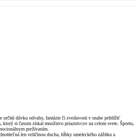
určitú dávku odvahy, fantázie či zvedavosti v snahe priblížiť
 ktorý si časom získal množstvo priaznivcov na celom svete. Športu,
 emocionálnym prežívaním.
odnotiteľná len veličinou ducha, hĺbky umeleckého zážitku a