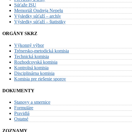
Súťaže ISU
Memoriál Ondreja Nepelu
Výsledky súťaží – archív
Výsledky súťaží – štatistiky
ORGÁNY SKRZ
Výkonný výbor
Trénersko-metodická komisia
Technická komisia
Rozhodcovská komisia
Kontrolná komisia
Disciplinárna komisia
Komisia pre riešenie sporov
DOKUMENTY
Stanovy a smernice
Formuláre
Pravidlá
Ostatné
ZOZNAMY