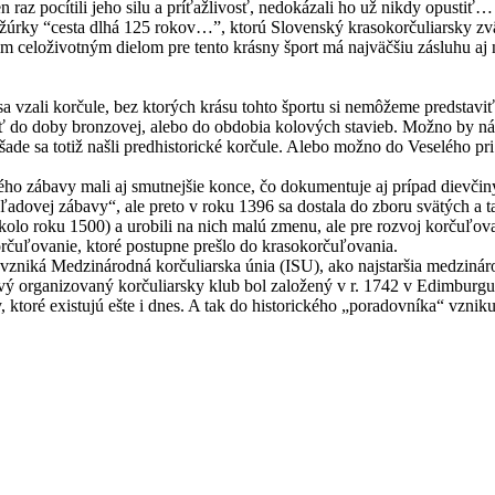
n raz pocítili jeho silu a príťažlivosť, nedokázali ho už nikdy opustiť…
rožúrky “cesta dlhá 125 rokov…”, ktorú Slovenský krasokorčuliarsky zv
celoživotným dielom pre tento krásny šport má najväčšiu zásluhu aj na
a vzali korčule, bez ktorých krásu tohto športu si nemôžeme predstaviť
tiť do doby bronzovej, alebo do obdobia kolových stavieb. Možno by 
šade sa totiž našli predhistorické korčule. Alebo možno do Veselého pri
ho zábavy mali aj smutnejšie konce, čo dokumentuje aj prípad dievčin
v „ľadovej zábavy“, ale preto v roku 1396 sa dostala do zboru svätých 
lo roku 1500) a urobili na nich malú zmenu, ale pre rozvoj korčuľova
rčuľovanie, ktoré postupne prešlo do krasokorčuľovania.
vzniká Medzinárodná korčuliarska únia (ISU), ako najstaršia medzinár
prvý organizovaný korčuliarsky klub bol založený v r. 1742 v Edimburgu
, ktoré existujú ešte i dnes. A tak do historického „poradovníka“ vzni