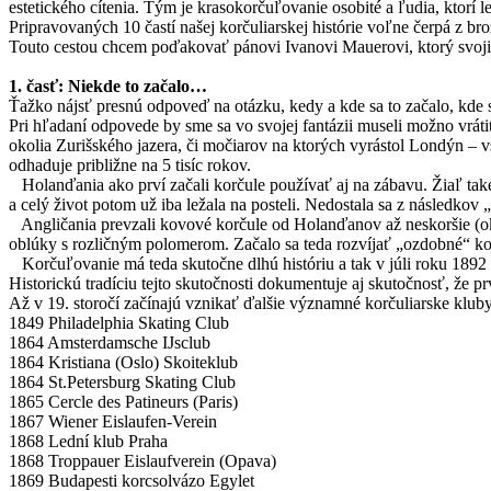
estetického cítenia. Tým je krasokorčuľovanie osobité a ľudia, ktorí le
Pripravovaných 10 častí našej korčuliarskej histórie voľne čerpá z b
Touto cestou chcem poďakovať pánovi Ivanovi Mauerovi, ktorý svojim 
1. časť: Niekde to začalo…
Ťažko nájsť presnú odpoveď na otázku, kedy a kde sa to začalo, kde s
Pri hľadaní odpovede by sme sa vo svojej fantázii museli možno vrá
okolia Zurišského jazera, či močiarov na ktorých vyrástol Londýn – v
odhaduje približne na 5 tisíc rokov.
Holanďania ako prví začali korčule používať aj na zábavu. Žiaľ také
a celý život potom už iba ležala na posteli. Nedostala sa z následko
Angličania prevzali kovové korčule od Holanďanov až neskoršie (oko
oblúky s rozličným polomerom. Začalo sa teda rozvíjať „ozdobné“ ko
Korčuľovanie má teda skutočne dlhú históriu a tak v júli roku 1892 
Historickú tradíciu tejto skutočnosti dokumentuje aj skutočnosť, že 
Až v 19. storočí začínajú vznikať ďalšie významné korčuliarske kluby
1849 Philadelphia Skating Club
1864 Amsterdamsche IJsclub
1864 Kristiana (Oslo) Skoiteklub
1864 St.Petersburg Skating Club
1865 Cercle des Patineurs (Paris)
1867 Wiener Eislaufen-Verein
1868 Lední klub Praha
1868 Troppauer Eislaufverein (Opava)
1869 Budapesti korcsolvázo Egylet