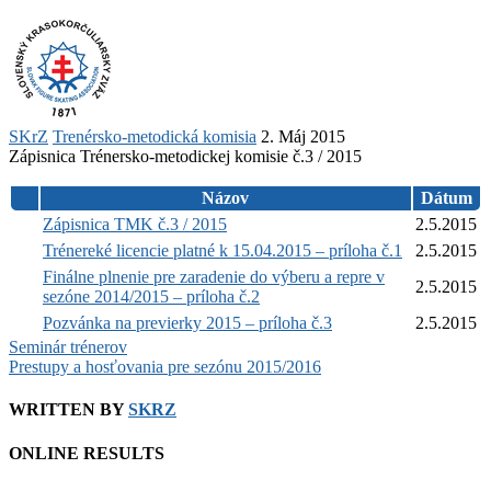
SKrZ
Trenérsko-metodická komisia
2. Máj 2015
Zápisnica Trénersko-metodickej komisie č.3 / 2015
Názov
Dátum
Zápisnica TMK č.3 / 2015
2.5.2015
Trénereké licencie platné k 15.04.2015 – príloha č.1
2.5.2015
Finálne plnenie pre zaradenie do výberu a repre v
2.5.2015
sezóne 2014/2015 – príloha č.2
Pozvánka na previerky 2015 – príloha č.3
2.5.2015
Post
Seminár trénerov
Prestupy a hosťovania pre sezónu 2015/2016
navigation
WRITTEN BY
SKRZ
ONLINE RESULTS