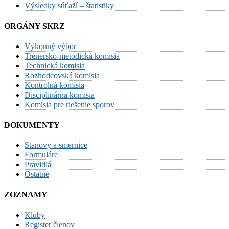
Výsledky súťaží – štatistiky
ORGÁNY SKRZ
Výkonný výbor
Trénersko-metodická komisia
Technická komisia
Rozhodcovská komisia
Kontrolná komisia
Disciplinárna komisia
Komisia pre riešenie sporov
DOKUMENTY
Stanovy a smernice
Formuláre
Pravidlá
Ostatné
ZOZNAMY
Kluby
Register členov