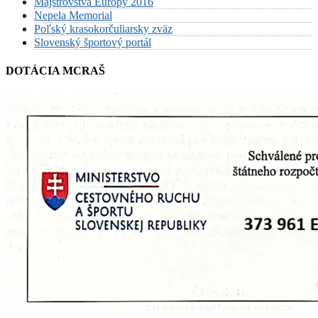
Majstrovstvá Európy 2016
Nepela Memorial
Poľský krasokorčuliarsky zväz
Slovenský športový portál
DOTÁCIA MCRAŠ