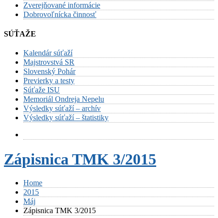
Zverejňované informácie
Dobrovoľnícka činnosť
SÚŤAŽE
Kalendár súťaží
Majstrovstvá SR
Slovenský Pohár
Previerky a testy
Súťaže ISU
Memoriál Ondreja Nepelu
Výsledky súťaží – archív
Výsledky súťaží – štatistiky
Zápisnica TMK 3/2015
Home
2015
Máj
Zápisnica TMK 3/2015