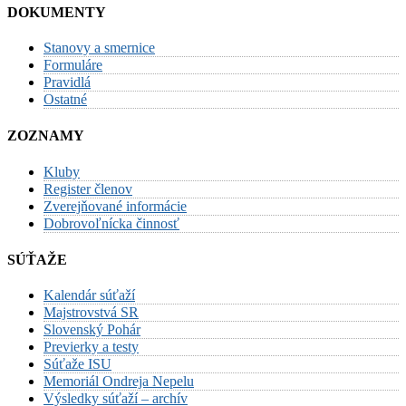
DOKUMENTY
Stanovy a smernice
Formuláre
Pravidlá
Ostatné
ZOZNAMY
Kluby
Register členov
Zverejňované informácie
Dobrovoľnícka činnosť
SÚŤAŽE
Kalendár súťaží
Majstrovstvá SR
Slovenský Pohár
Previerky a testy
Súťaže ISU
Memoriál Ondreja Nepelu
Výsledky súťaží – archív