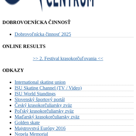
DOBROVOĽNÍCKA ČINNOSŤ
Dobrovoľnícka činnosť 2025
ONLINE RESULTS
>> 2. Festival krasokorčuľovania <<
ODKAZY
International skating union
ISU Skating Channel (TV / Video)
ISU World Standings
Slovenský športový portál
Český krasokorčuliarsky zväz
Poľský krasokorčuliarsky zväz
Maďarský krasokorčuliarsky zväz
Golden skate
Majstrovstvá Európy 2016
Nepela Memorial