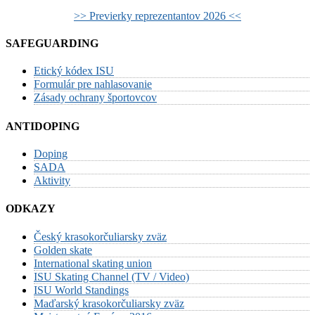
>> Previerky reprezentantov 2026 <<
SAFEGUARDING
Etický kódex ISU
Formulár pre nahlasovanie
Zásady ochrany športovcov
ANTIDOPING
Doping
SADA
Aktivity
ODKAZY
Český krasokorčuliarsky zväz
Golden skate
International skating union
ISU Skating Channel (TV / Video)
ISU World Standings
Maďarský krasokorčuliarsky zväz