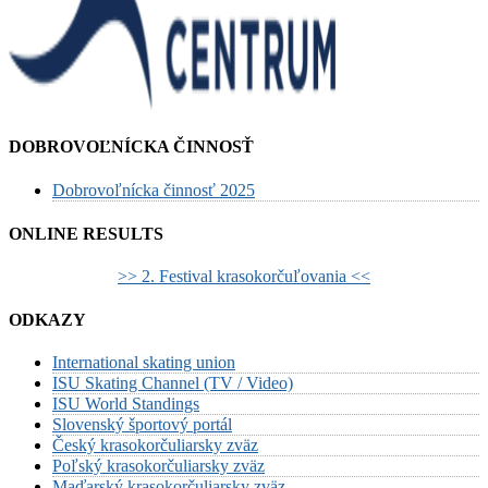
DOBROVOĽNÍCKA ČINNOSŤ
Dobrovoľnícka činnosť 2025
ONLINE RESULTS
>> 2. Festival krasokorčuľovania <<
ODKAZY
International skating union
ISU Skating Channel (TV / Video)
ISU World Standings
Slovenský športový portál
Český krasokorčuliarsky zväz
Poľský krasokorčuliarsky zväz
Maďarský krasokorčuliarsky zväz