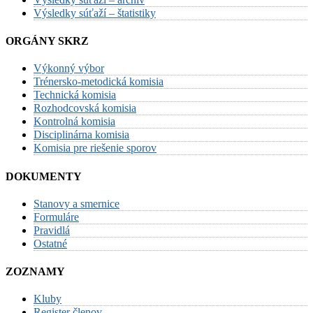
Výsledky súťaží – štatistiky
ORGÁNY SKRZ
Výkonný výbor
Trénersko-metodická komisia
Technická komisia
Rozhodcovská komisia
Kontrolná komisia
Disciplinárna komisia
Komisia pre riešenie sporov
DOKUMENTY
Stanovy a smernice
Formuláre
Pravidlá
Ostatné
ZOZNAMY
Kluby
Register členov