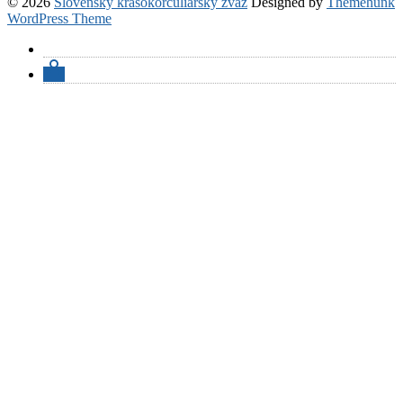
© 2026
Slovenský krasokorčuliarsky zväz
Designed by
Themehunk
WordPress Theme