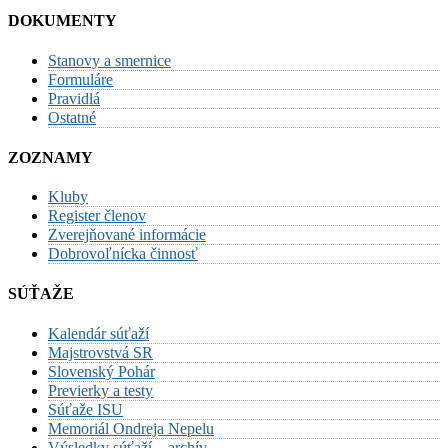
DOKUMENTY
Stanovy a smernice
Formuláre
Pravidlá
Ostatné
ZOZNAMY
Kluby
Register členov
Zverejňované informácie
Dobrovoľnícka činnosť
SÚŤAŽE
Kalendár súťaží
Majstrovstvá SR
Slovenský Pohár
Previerky a testy
Súťaže ISU
Memoriál Ondreja Nepelu
Výsledky súťaží – archív