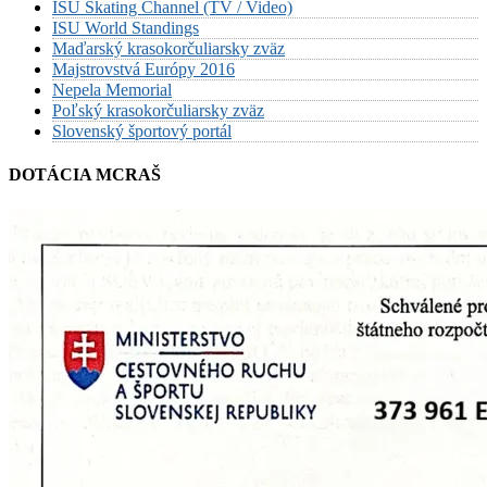
ISU Skating Channel (TV / Video)
ISU World Standings
Maďarský krasokorčuliarsky zväz
Majstrovstvá Európy 2016
Nepela Memorial
Poľský krasokorčuliarsky zväz
Slovenský športový portál
DOTÁCIA MCRAŠ