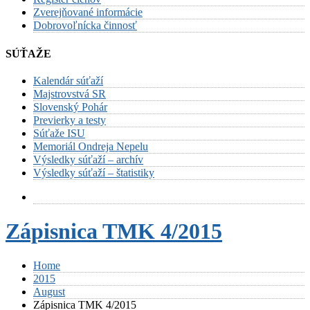
Zverejňované informácie
Dobrovoľnícka činnosť
SÚŤAŽE
Kalendár súťaží
Majstrovstvá SR
Slovenský Pohár
Previerky a testy
Súťaže ISU
Memoriál Ondreja Nepelu
Výsledky súťaží – archív
Výsledky súťaží – štatistiky
Zápisnica TMK 4/2015
Home
2015
August
Zápisnica TMK 4/2015