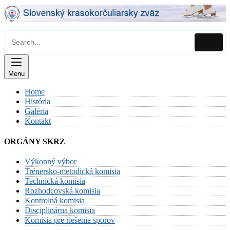
Skip
to
content
Menu
Home
História
Galéria
Kontakt
ORGÁNY SKRZ
Výkonný výbor
Trénersko-metodická komisia
Technická komisia
Rozhodcovská komisia
Kontrolná komisia
Disciplinárna komisia
Komisia pre riešenie sporov