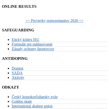
ONLINE RESULTS
>> Previerky reprezentantov 2026 <<
SAFEGUARDING
Etický kódex ISU
Formulár pre nahlasovanie
Zásady ochrany športovcov
ANTIDOPING
Doping
SADA
Aktivity
ODKAZY
Český krasokorčuliarsky zväz
Golden skate
International skating union