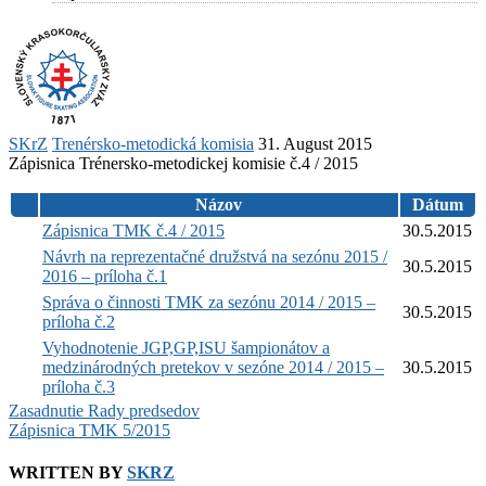
SKrZ
Trenérsko-metodická komisia
31. August 2015
Zápisnica Trénersko-metodickej komisie č.4 / 2015
Názov
Dátum
Zápisnica TMK č.4 / 2015
30.5.2015
Návrh na reprezentačné družstvá na sezónu 2015 /
30.5.2015
2016 – príloha č.1
Správa o činnosti TMK za sezónu 2014 / 2015 –
30.5.2015
príloha č.2
Vyhodnotenie JGP,GP,ISU šampionátov a
medzinárodných pretekov v sezóne 2014 / 2015 –
30.5.2015
príloha č.3
Post
Zasadnutie Rady predsedov
Zápisnica TMK 5/2015
navigation
WRITTEN BY
SKRZ