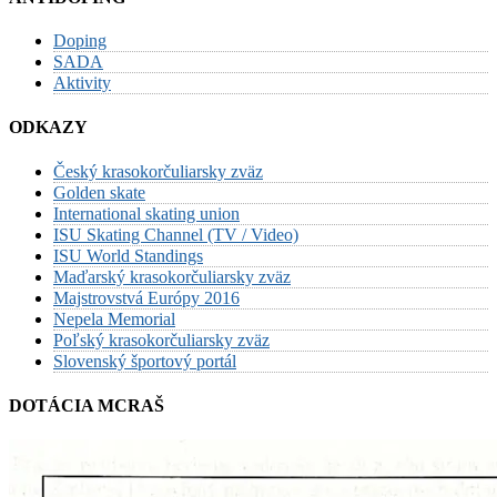
Doping
SADA
Aktivity
ODKAZY
Český krasokorčuliarsky zväz
Golden skate
International skating union
ISU Skating Channel (TV / Video)
ISU World Standings
Maďarský krasokorčuliarsky zväz
Majstrovstvá Európy 2016
Nepela Memorial
Poľský krasokorčuliarsky zväz
Slovenský športový portál
DOTÁCIA MCRAŠ