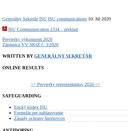
Generálny Sekretár
ISU
ISU communications
10. Júl 2020
ISU Communnication 2334 – preklad
Post
Previerky výkonnosti 2020
Zápisnica VV SKrZ č. 3/2020
navigation
WRITTEN BY
GENERÁLNY SEKRETÁR
ONLINE RESULTS
>> Previerky reprezentantov 2026 <<
SAFEGUARDING
Etický kódex ISU
Formulár pre nahlasovanie
Zásady ochrany športovcov
ANTIDOPING