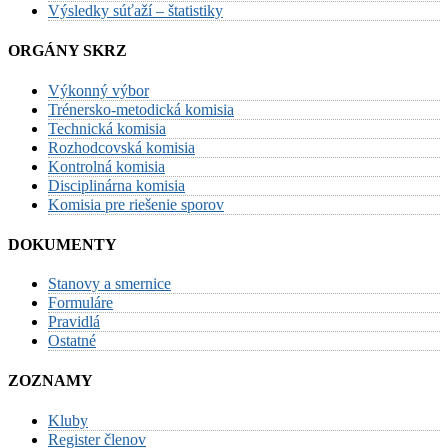
Výsledky súťaží – štatistiky
ORGÁNY SKRZ
Výkonný výbor
Trénersko-metodická komisia
Technická komisia
Rozhodcovská komisia
Kontrolná komisia
Disciplinárna komisia
Komisia pre riešenie sporov
DOKUMENTY
Stanovy a smernice
Formuláre
Pravidlá
Ostatné
ZOZNAMY
Kluby
Register členov