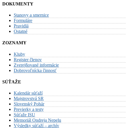
DOKUMENTY
Stanovy a smernice
Formuláre
Pravidlá
Ostatné
ZOZNAMY
Kluby
Register členov
Zverejňované informácie
Dobrovoľnícka činnosť
SÚŤAŽE
Kalendár súťaží
Majstrovstvá SR
Slovenský Pohár
Previerky a testy
Súťaže ISU
Memoriál Ondreja Nepelu
Výsledky súťaží – archív