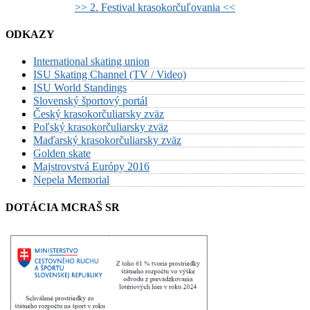
>> 2. Festival krasokorčuľovania <<
ODKAZY
International skating union
ISU Skating Channel (TV / Video)
ISU World Standings
Slovenský športový portál
Český krasokorčuliarsky zväz
Poľský krasokorčuliarsky zväz
Maďarský krasokorčuliarsky zväz
Golden skate
Majstrovstvá Európy 2016
Nepela Memorial
DOTÁCIA MCRAŠ SR