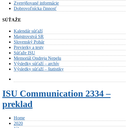
Zverejňované informácie
Dobrovoľnícka činnosť
SÚŤAŽE
Kalendár súťaží
Majstrovstvá SR
Slovenský Pohár
Previerky a testy
Súťaže ISU
Memoriál Ondreja Nepelu
Výsledky súťaží – archív
Výsledky súťaží – štatistiky
ISU Communication 2334 –
preklad
Home
2020