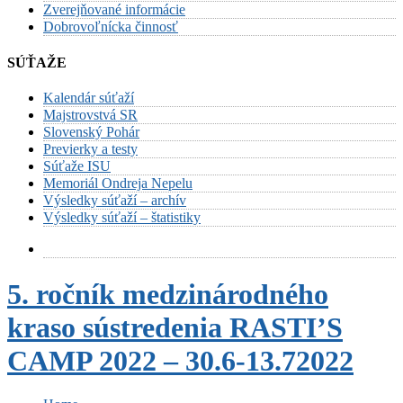
Zverejňované informácie
Dobrovoľnícka činnosť
SÚŤAŽE
Kalendár súťaží
Majstrovstvá SR
Slovenský Pohár
Previerky a testy
Súťaže ISU
Memoriál Ondreja Nepelu
Výsledky súťaží – archív
Výsledky súťaží – štatistiky
5. ročník medzinárodného
kraso sústredenia RASTI’S
CAMP 2022 – 30.6-13.72022