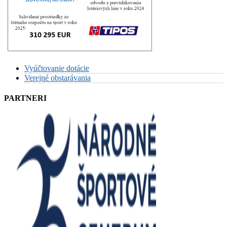
Vyúčtovanie dotácie
Verejné obstarávania
PARTNERI