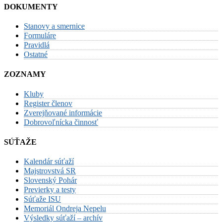
DOKUMENTY
Stanovy a smernice
Formuláre
Pravidlá
Ostatné
ZOZNAMY
Kluby
Register členov
Zverejňované informácie
Dobrovoľnícka činnosť
SÚŤAŽE
Kalendár súťaží
Majstrovstvá SR
Slovenský Pohár
Previerky a testy
Súťaže ISU
Memoriál Ondreja Nepelu
Výsledky súťaží – archív