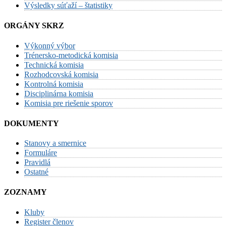
Výsledky súťaží – štatistiky
ORGÁNY SKRZ
Výkonný výbor
Trénersko-metodická komisia
Technická komisia
Rozhodcovská komisia
Kontrolná komisia
Disciplinárna komisia
Komisia pre riešenie sporov
DOKUMENTY
Stanovy a smernice
Formuláre
Pravidlá
Ostatné
ZOZNAMY
Kluby
Register členov