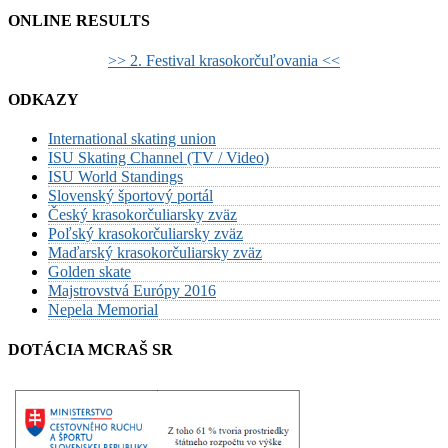
ONLINE RESULTS
>> 2. Festival krasokorčuľovania <<
ODKAZY
International skating union
ISU Skating Channel (TV / Video)
ISU World Standings
Slovenský športový portál
Český krasokorčuliarsky zväz
Poľský krasokorčuliarsky zväz
Maďarský krasokorčuliarsky zväz
Golden skate
Majstrovstvá Európy 2016
Nepela Memorial
DOTÁCIA MCRAŠ SR