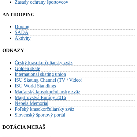
Zásady ochrany športovcov
ANTIDOPING
Doping
SADA
Aktivity
ODKAZY
Český krasokorčuliarsky zväz
Golden skate
International skating union
ISU Skating Channel (TV / Video)
ISU World Standings
Maďarský krasokorčuliarsky zväz
Majstrovstvá Európy 2016
Nepela Memorial
Poľský krasokorčuliarsky zväz
Slovenský športový portál
DOTÁCIA MCRAŠ