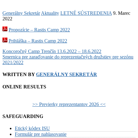
Generálny Sekretár
Aktuality
LETNÉ SÚSTREDENIA
9. Marec
2022
Propozície – Rastis Camp 2022
Prihláška – Rastis Camp 2022
Post
Koncoročný Camp Trenčín 13.6.2022 – 18.6.2022
Smernica pre zaraďovanie do reprezentačných družstiev pre sezónu
navigation
2021/2022
WRITTEN BY
GENERÁLNY SEKRETÁR
ONLINE RESULTS
>> Previerky reprezentantov 2026 <<
SAFEGUARDING
Etický kódex ISU
Formulár pre nahlasovanie