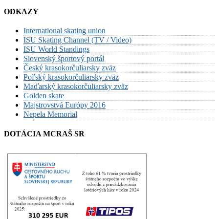
ODKAZY
International skating union
ISU Skating Channel (TV / Video)
ISU World Standings
Slovenský športový portál
Český krasokorčuliarsky zväz
Poľský krasokorčuliarsky zväz
Maďarský krasokorčuliarsky zväz
Golden skate
Majstrovstvá Európy 2016
Nepela Memorial
DOTÁCIA MCRAŠ SR