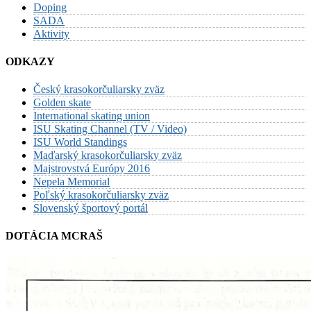
Doping
SADA
Aktivity
ODKAZY
Český krasokorčuliarsky zväz
Golden skate
International skating union
ISU Skating Channel (TV / Video)
ISU World Standings
Maďarský krasokorčuliarsky zväz
Majstrovstvá Európy 2016
Nepela Memorial
Poľský krasokorčuliarsky zväz
Slovenský športový portál
DOTÁCIA MCRAŠ