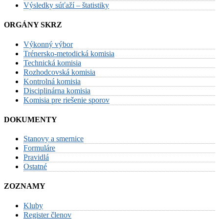
Výsledky súťaží – štatistiky
ORGÁNY SKRZ
Výkonný výbor
Trénersko-metodická komisia
Technická komisia
Rozhodcovská komisia
Kontrolná komisia
Disciplinárna komisia
Komisia pre riešenie sporov
DOKUMENTY
Stanovy a smernice
Formuláre
Pravidlá
Ostatné
ZOZNAMY
Kluby
Register členov