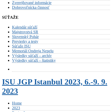
Zverejňované informácie
Dobrovoľnícka činnosť
SÚŤAŽE
Kalendár súťaží
Majstrovstvá SR
Slovenský Pohár
Previerky a testy
Súťaže ISU
Memoriál Ondreja Nepelu
Výsledky súťaží – archív
Výsledky súťaží – štatistiky
ISU JGP Istanbul 2023, 6.-9. 9.
2023
Home
2023