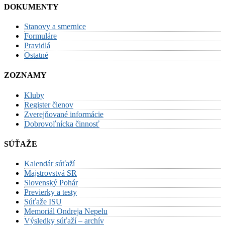
DOKUMENTY
Stanovy a smernice
Formuláre
Pravidlá
Ostatné
ZOZNAMY
Kluby
Register členov
Zverejňované informácie
Dobrovoľnícka činnosť
SÚŤAŽE
Kalendár súťaží
Majstrovstvá SR
Slovenský Pohár
Previerky a testy
Súťaže ISU
Memoriál Ondreja Nepelu
Výsledky súťaží – archív