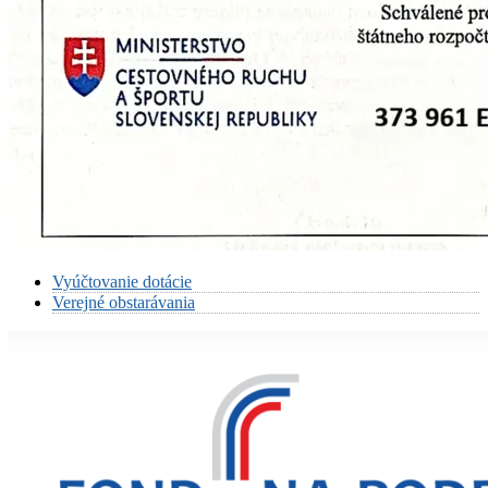
Vyúčtovanie dotácie
Verejné obstarávania