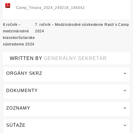
Camp_Trnava_2024_240216_194342
Post
8.ročník –
7. ročník – Medzinárodné sústredenie Rasti´s Camp
navigation
medzinárodné
2024
krasokorčuliarske
sústredenie 2024
WRITTEN BY
GENERÁLNY SEKRETÁR
ORGÁNY SKRZ
DOKUMENTY
ZOZNAMY
SÚŤAŽE