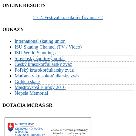
ONLINE RESULTS
>> 2. Festival krasokorčuľovania <<
ODKAZY
International skating union
ISU Skating Channel (TV / Video)
ISU World Standings
Slovenský športový portál
Český krasokorčuliarsky zväz
Poľský krasokorčuliarsky zväz
Maďarský krasokorčuliarsky zväz
Golden skate
Majstrovstvá Európy 2016
Nepela Memorial
DOTÁCIA MCRAŠ SR