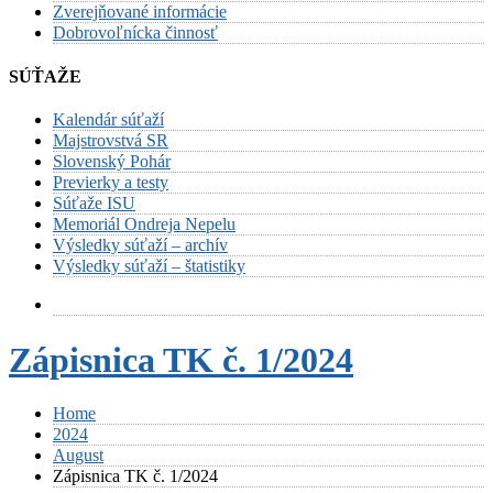
Zverejňované informácie
Dobrovoľnícka činnosť
SÚŤAŽE
Kalendár súťaží
Majstrovstvá SR
Slovenský Pohár
Previerky a testy
Súťaže ISU
Memoriál Ondreja Nepelu
Výsledky súťaží – archív
Výsledky súťaží – štatistiky
Zápisnica TK č. 1/2024
Home
2024
August
Zápisnica TK č. 1/2024