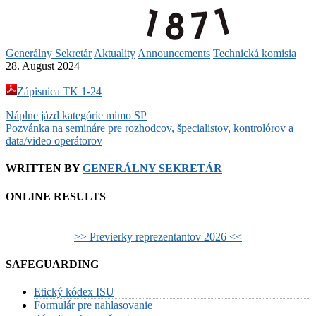
Generálny Sekretár
Aktuality
Announcements
Technická komisia
28. August 2024
Zápisnica TK 1-24
Post
Náplne jázd kategórie mimo SP
Pozvánka na semináre pre rozhodcov, špecialistov, kontrolórov a
navigation
data/video operátorov
WRITTEN BY
GENERÁLNY SEKRETÁR
ONLINE RESULTS
>> Previerky reprezentantov 2026 <<
SAFEGUARDING
Etický kódex ISU
Formulár pre nahlasovanie