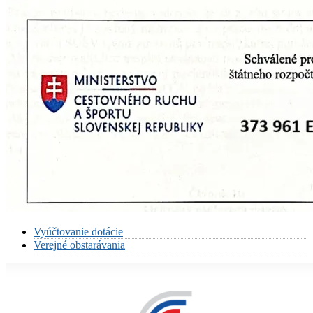
Vyúčtovanie dotácie
Verejné obstarávania