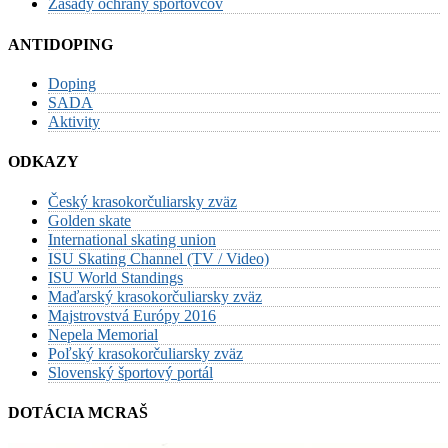
Zásady ochrany športovcov
ANTIDOPING
Doping
SADA
Aktivity
ODKAZY
Český krasokorčuliarsky zväz
Golden skate
International skating union
ISU Skating Channel (TV / Video)
ISU World Standings
Maďarský krasokorčuliarsky zväz
Majstrovstvá Európy 2016
Nepela Memorial
Poľský krasokorčuliarsky zväz
Slovenský športový portál
DOTÁCIA MCRAŠ