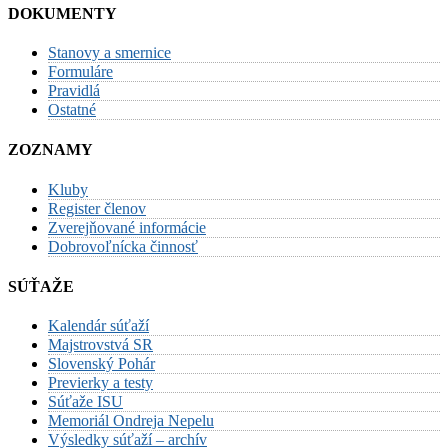
DOKUMENTY
Stanovy a smernice
Formuláre
Pravidlá
Ostatné
ZOZNAMY
Kluby
Register členov
Zverejňované informácie
Dobrovoľnícka činnosť
SÚŤAŽE
Kalendár súťaží
Majstrovstvá SR
Slovenský Pohár
Previerky a testy
Súťaže ISU
Memoriál Ondreja Nepelu
Výsledky súťaží – archív