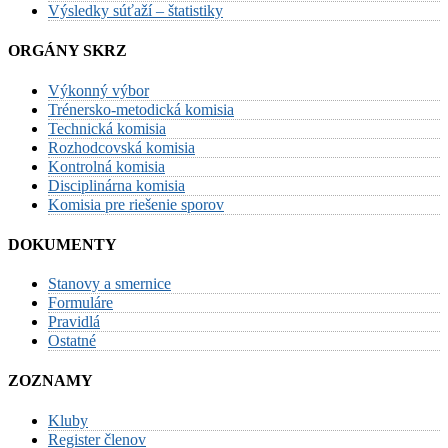
Výsledky súťaží – štatistiky
ORGÁNY SKRZ
Výkonný výbor
Trénersko-metodická komisia
Technická komisia
Rozhodcovská komisia
Kontrolná komisia
Disciplinárna komisia
Komisia pre riešenie sporov
DOKUMENTY
Stanovy a smernice
Formuláre
Pravidlá
Ostatné
ZOZNAMY
Kluby
Register členov