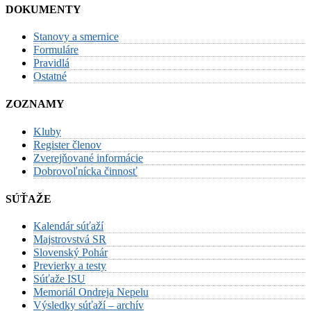
DOKUMENTY
Stanovy a smernice
Formuláre
Pravidlá
Ostatné
ZOZNAMY
Kluby
Register členov
Zverejňované informácie
Dobrovoľnícka činnosť
SÚŤAŽE
Kalendár súťaží
Majstrovstvá SR
Slovenský Pohár
Previerky a testy
Súťaže ISU
Memoriál Ondreja Nepelu
Výsledky súťaží – archív