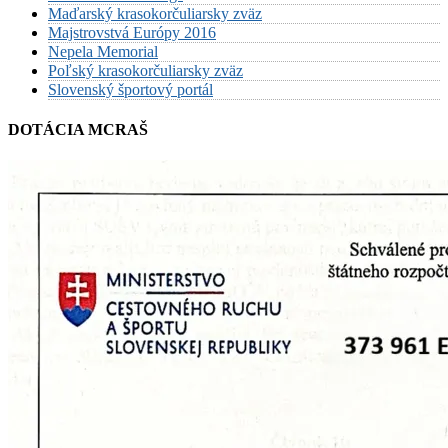
Maďarský krasokorčuliarsky zväz
Majstrovstvá Európy 2016
Nepela Memorial
Poľský krasokorčuliarsky zväz
Slovenský športový portál
DOTÁCIA MCRAŠ