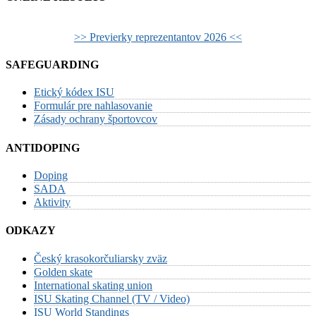
>> Previerky reprezentantov 2026 <<
SAFEGUARDING
Etický kódex ISU
Formulár pre nahlasovanie
Zásady ochrany športovcov
ANTIDOPING
Doping
SADA
Aktivity
ODKAZY
Český krasokorčuliarsky zväz
Golden skate
International skating union
ISU Skating Channel (TV / Video)
ISU World Standings