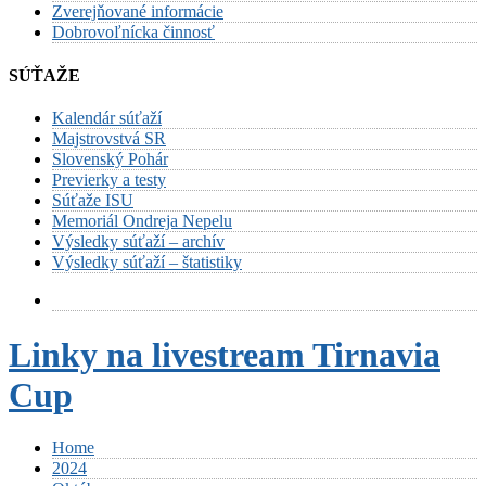
Zverejňované informácie
Dobrovoľnícka činnosť
SÚŤAŽE
Kalendár súťaží
Majstrovstvá SR
Slovenský Pohár
Previerky a testy
Súťaže ISU
Memoriál Ondreja Nepelu
Výsledky súťaží – archív
Výsledky súťaží – štatistiky
Linky na livestream Tirnavia
Cup
Home
2024