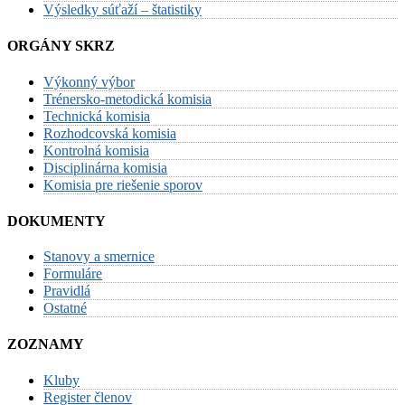
Výsledky súťaží – štatistiky
ORGÁNY SKRZ
Výkonný výbor
Trénersko-metodická komisia
Technická komisia
Rozhodcovská komisia
Kontrolná komisia
Disciplinárna komisia
Komisia pre riešenie sporov
DOKUMENTY
Stanovy a smernice
Formuláre
Pravidlá
Ostatné
ZOZNAMY
Kluby
Register členov