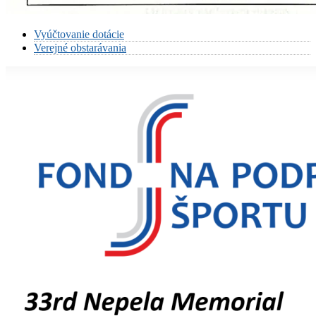
Vyúčtovanie dotácie
Verejné obstarávania