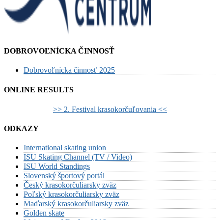
DOBROVOĽNÍCKA ČINNOSŤ
Dobrovoľnícka činnosť 2025
ONLINE RESULTS
>> 2. Festival krasokorčuľovania <<
ODKAZY
International skating union
ISU Skating Channel (TV / Video)
ISU World Standings
Slovenský športový portál
Český krasokorčuliarsky zväz
Poľský krasokorčuliarsky zväz
Maďarský krasokorčuliarsky zväz
Golden skate