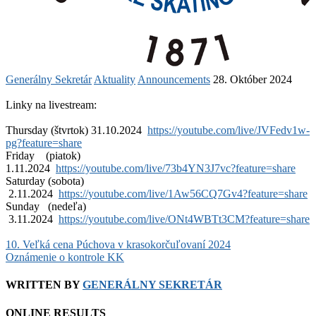
Generálny Sekretár
Aktuality
Announcements
28. Október 2024
Linky na livestream:
Thursday (štvrtok) 31.10.2024
https://youtube.com/live/JVFedv1w-
pg?feature=share
Friday (piatok)
1.11.2024
https://youtube.com/live/73b4YN3J7vc?feature=share
Saturday (sobota)
2.11.2024
https://youtube.com/live/1Aw56CQ7Gv4?feature=share
Sunday (nedeľa)
3.11.2024
https://youtube.com/live/ONt4WBTt3CM?feature=share
Post
10. Veľká cena Púchova v krasokorčuľovaní 2024
Oznámenie o kontrole KK
navigation
WRITTEN BY
GENERÁLNY SEKRETÁR
ONLINE RESULTS