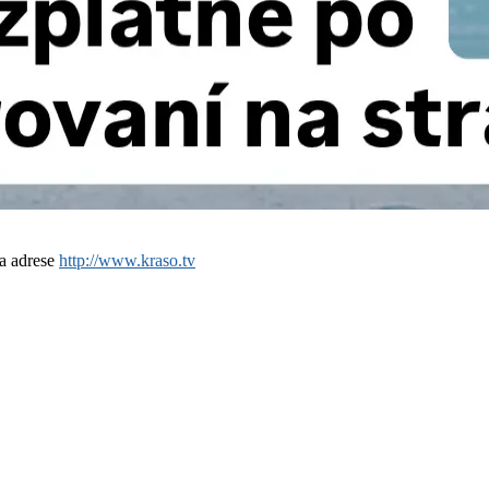
a adrese
http://www.kraso.tv