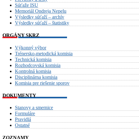
Súťaže ISU
Memoriál Ondreja Nepelu
Výsledky súťaží – archív
Výsledky súťaží – štatistiky
ORGÁNY SKRZ
Výkonný výbor
Trénersko-metodická komisia
Technická komisia
Rozhodcovská komisia
Kontrolná komisia
Disciplinárna komisia
Komisia pre riešenie sporov
DOKUMENTY
Stanovy a smernice
Formuláre
Pravidlá
Ostatné
ZOZNAMY