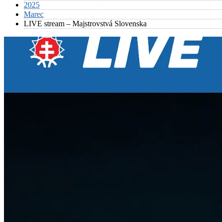
2025
Marec
LIVE stream – Majstrovstvá Slovenska