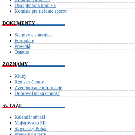
Disciplinárna komisia
Komisia pre riešenie sporov
DOKUMENTY
Stanovy a smernice
Formuláre
Pravidlá
Ostatné
ZOZNAMY
Kluby
Register členov
Zverejňované informácie
Dobrovoľnícka činnosť
SÚŤAŽE
Kalendár súťaží
Majstrovstvá SR
Slovenský Pohár
Previerky a testy