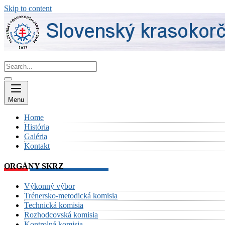
Skip to content
Menu
Home
História
Galéria
Kontakt
ORGÁNY SKRZ
Výkonný výbor
Trénersko-metodická komisia
Technická komisia
Rozhodcovská komisia
Kontrolná komisia