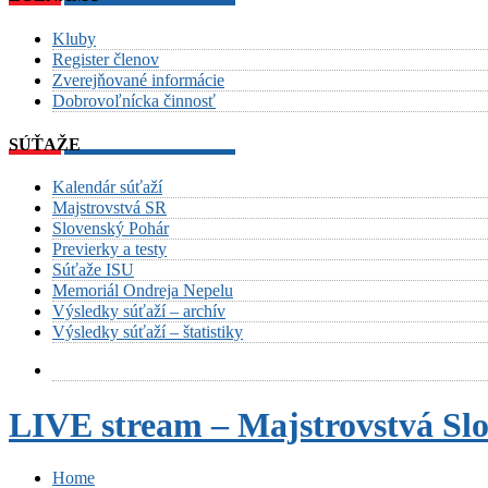
Kluby
Register členov
Zverejňované informácie
Dobrovoľnícka činnosť
SÚŤAŽE
Kalendár súťaží
Majstrovstvá SR
Slovenský Pohár
Previerky a testy
Súťaže ISU
Memoriál Ondreja Nepelu
Výsledky súťaží – archív
Výsledky súťaží – štatistiky
LIVE stream – Majstrovstvá Sl
Home