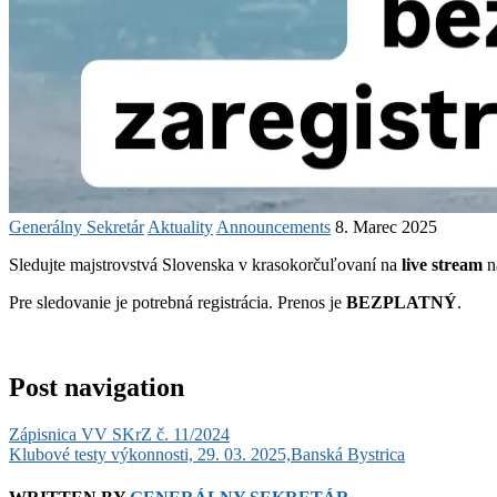
Generálny Sekretár
Aktuality
Announcements
8. Marec 2025
Sledujte majstrovstvá Slovenska v krasokorčuľovaní na
live stream
n
Pre sledovanie je potrebná registrácia. Prenos je
BEZPLATNÝ
.
Post navigation
Zápisnica VV SKrZ č. 11/2024
Klubové testy výkonnosti, 29. 03. 2025,Banská Bystrica