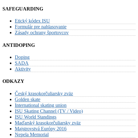
SAFEGUARDING
Etický kódex ISU
Formulár pre nahlasovanie
Zásady ochrany športovcov
ANTIDOPING
Doping
SADA
Aktivity
ODKAZY
Český krasokorčuliarsky zväz
Golden skate
International skating union
ISU Skating Channel (TV / Video)
ISU World Standings
Maďarský krasokorčuliarsky zväz
Majstrovstvá Európy 2016
Nepela Memorial