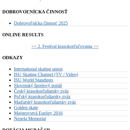
DOBROVOĽNÍCKA ČINNOSŤ
Dobrovoľnícka činnosť 2025
ONLINE RESULTS
>> 2. Festival krasokorčuľovania <<
ODKAZY
International skating union
ISU Skating Channel (TV / Video)
ISU World Standings
Slovenský športový portál
Český krasokorčuliarsky zväz
Poľský krasokorčuliarsky zväz
Maďarský krasokorčuliarsky zväz
Golden skate
Majstrovstvá Európy 2016
Nepela Memorial