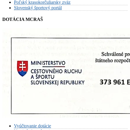
Poľský krasokorčuliarsky zväz
Slovenský športový portál
DOTÁCIA MCRAŠ
Vyúčtovanie dotácie