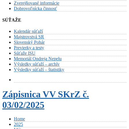
Zverejňované informácie
Dobrovoľnícka činnosť
SÚŤAŽE
Kalendár súťaží
Majstrovstvá SR
Slovenský Pohár
Previerky a testy
Súťaže ISU
Memoriál Ondreja Nepelu
Výsledky súťaží – archív
Výsledky súťaží – štatistiky
Zápisnica VV SKrZ č.
03/02/2025
Home
2025