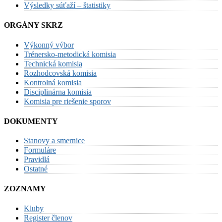
Výsledky súťaží – štatistiky
ORGÁNY SKRZ
Výkonný výbor
Trénersko-metodická komisia
Technická komisia
Rozhodcovská komisia
Kontrolná komisia
Disciplinárna komisia
Komisia pre riešenie sporov
DOKUMENTY
Stanovy a smernice
Formuláre
Pravidlá
Ostatné
ZOZNAMY
Kluby
Register členov