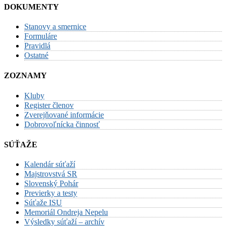
DOKUMENTY
Stanovy a smernice
Formuláre
Pravidlá
Ostatné
ZOZNAMY
Kluby
Register členov
Zverejňované informácie
Dobrovoľnícka činnosť
SÚŤAŽE
Kalendár súťaží
Majstrovstvá SR
Slovenský Pohár
Previerky a testy
Súťaže ISU
Memoriál Ondreja Nepelu
Výsledky súťaží – archív