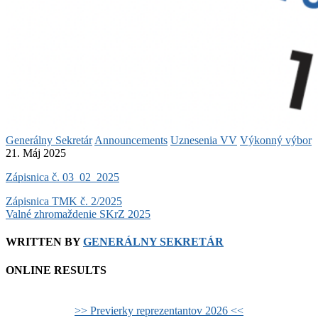
Generálny Sekretár
Announcements
Uznesenia VV
Výkonný výbor
21. Máj 2025
Zápisnica č. 03_02_2025
Post
Zápisnica TMK č. 2/2025
Valné zhromaždenie SKrZ 2025
navigation
WRITTEN BY
GENERÁLNY SEKRETÁR
ONLINE RESULTS
>> Previerky reprezentantov 2026 <<