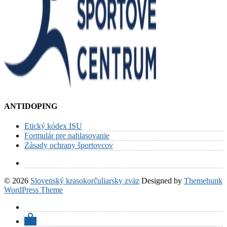
ANTIDOPING
Etický kódex ISU
Formulár pre nahlasovanie
Zásady ochrany športovcov
© 2026
Slovenský krasokorčuliarsky zväz
Designed by
Themehunk
WordPress Theme