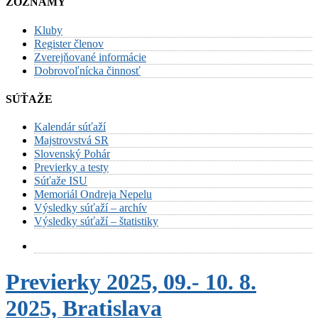
ZOZNAMY
Kluby
Register členov
Zverejňované informácie
Dobrovoľnícka činnosť
SÚŤAŽE
Kalendár súťaží
Majstrovstvá SR
Slovenský Pohár
Previerky a testy
Súťaže ISU
Memoriál Ondreja Nepelu
Výsledky súťaží – archív
Výsledky súťaží – štatistiky
Previerky 2025, 09.- 10. 8.
2025, Bratislava