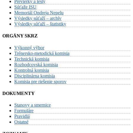
Previerky a testy
Súťaže ISU
Memoriál Ondreja Nepelu
Výsledky súťaží – archív
Výsledky súťaží – štatistiky
ORGÁNY SKRZ
Výkonný výbor
Trénersko-metodická komisia
Technická komisia
Rozhodcovská komisia
Kontrolná komisia
Disciplinárna komisia
Komisia pre riešenie sporov
DOKUMENTY
Stanovy a smernice
Formuláre
Pravidlá
Ostatné