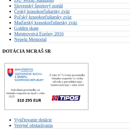
ISU World Standings
Slovenský športový portál
Český krasokorčuliarsky zväz
Poľský krasokorčuliarsky zväz
Maďarský krasokorčuliarsky zväz
Golden skate
Majstrovstvá Európy 2016
Nepela Memorial
DOTÁCIA MCRAŠ SR
Vyúčtovanie dotácie
Verejné obstarávania