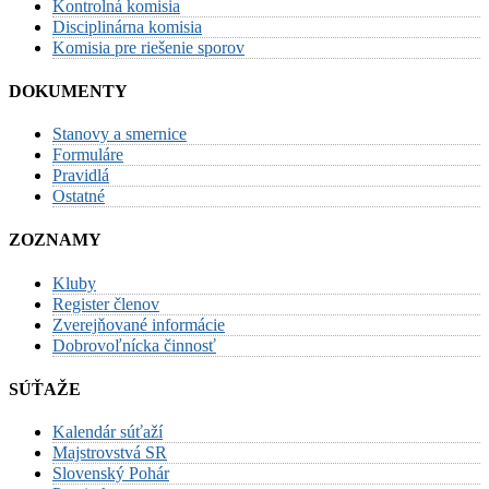
Kontrolná komisia
Disciplinárna komisia
Komisia pre riešenie sporov
DOKUMENTY
Stanovy a smernice
Formuláre
Pravidlá
Ostatné
ZOZNAMY
Kluby
Register členov
Zverejňované informácie
Dobrovoľnícka činnosť
SÚŤAŽE
Kalendár súťaží
Majstrovstvá SR
Slovenský Pohár