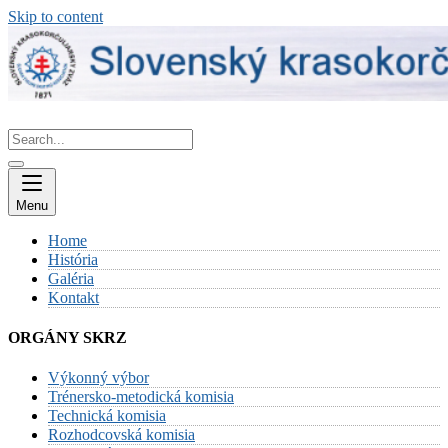
Skip to content
Menu
Home
História
Galéria
Kontakt
ORGÁNY SKRZ
Výkonný výbor
Trénersko-metodická komisia
Technická komisia
Rozhodcovská komisia