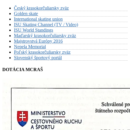
Český krasokorčuliarsky zväz
Golden skate
International skating union
ISU Skating Channel (TV / Video)
ISU World Standings
Maďarský krasokorčuliarsky zväz
Majstrovstvá Európy 2016
Nepela Memorial
Poľský krasokorčuliarsky zväz
Slovenský športový portál
DOTÁCIA MCRAŠ