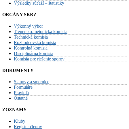
Výsledky súťaží – štatistiky
ORGÁNY SKRZ
Výkonný výbor
Trénersko-metodická komisia
Technická komisia
Rozhodcovská komisia
Kontrolná komisia
Disciplinárna komisia
Komisia pre riešenie sporov
DOKUMENTY
Stanovy a smernice
Formuláre
Pravidlá
Ostatné
ZOZNAMY
Kluby
Register členov