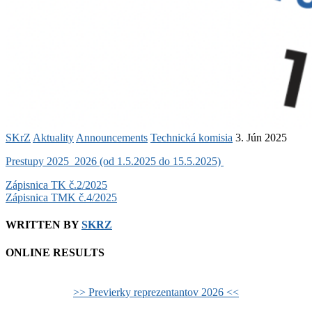
SKrZ
Aktuality
Announcements
Technická komisia
3. Jún 2025
Prestupy 2025_2026 (od 1.5.2025 do 15.5.2025)
Post
Zápisnica TK č.2/2025
Zápisnica TMK č.4/2025
navigation
WRITTEN BY
SKRZ
ONLINE RESULTS
>> Previerky reprezentantov 2026 <<