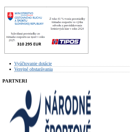
Vyúčtovanie dotácie
Verejné obstarávania
PARTNERI