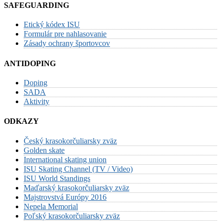
SAFEGUARDING
Etický kódex ISU
Formulár pre nahlasovanie
Zásady ochrany športovcov
ANTIDOPING
Doping
SADA
Aktivity
ODKAZY
Český krasokorčuliarsky zväz
Golden skate
International skating union
ISU Skating Channel (TV / Video)
ISU World Standings
Maďarský krasokorčuliarsky zväz
Majstrovstvá Európy 2016
Nepela Memorial
Poľský krasokorčuliarsky zväz