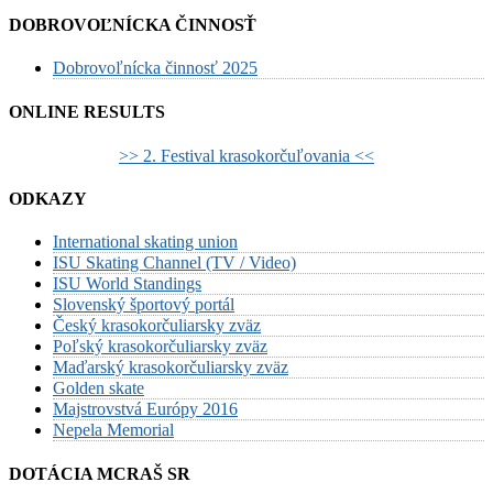
DOBROVOĽNÍCKA ČINNOSŤ
Dobrovoľnícka činnosť 2025
ONLINE RESULTS
>> 2. Festival krasokorčuľovania <<
ODKAZY
International skating union
ISU Skating Channel (TV / Video)
ISU World Standings
Slovenský športový portál
Český krasokorčuliarsky zväz
Poľský krasokorčuliarsky zväz
Maďarský krasokorčuliarsky zväz
Golden skate
Majstrovstvá Európy 2016
Nepela Memorial
DOTÁCIA MCRAŠ SR