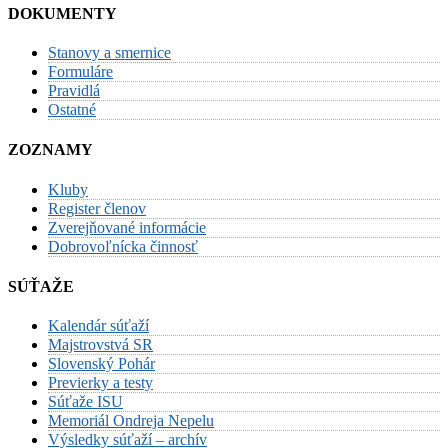
DOKUMENTY
Stanovy a smernice
Formuláre
Pravidlá
Ostatné
ZOZNAMY
Kluby
Register členov
Zverejňované informácie
Dobrovoľnícka činnosť
SÚŤAŽE
Kalendár súťaží
Majstrovstvá SR
Slovenský Pohár
Previerky a testy
Súťaže ISU
Memoriál Ondreja Nepelu
Výsledky súťaží – archív