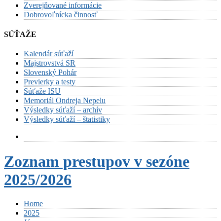
Zverejňované informácie
Dobrovoľnícka činnosť
SÚŤAŽE
Kalendár súťaží
Majstrovstvá SR
Slovenský Pohár
Previerky a testy
Súťaže ISU
Memoriál Ondreja Nepelu
Výsledky súťaží – archív
Výsledky súťaží – štatistiky
Zoznam prestupov v sezóne
2025/2026
Home
2025