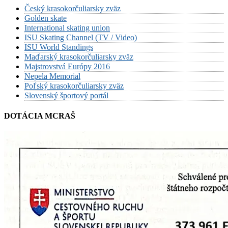
Český krasokorčuliarsky zväz
Golden skate
International skating union
ISU Skating Channel (TV / Video)
ISU World Standings
Maďarský krasokorčuliarsky zväz
Majstrovstvá Európy 2016
Nepela Memorial
Poľský krasokorčuliarsky zväz
Slovenský športový portál
DOTÁCIA MCRAŠ