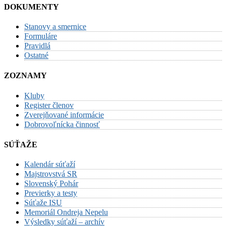
DOKUMENTY
Stanovy a smernice
Formuláre
Pravidlá
Ostatné
ZOZNAMY
Kluby
Register členov
Zverejňované informácie
Dobrovoľnícka činnosť
SÚŤAŽE
Kalendár súťaží
Majstrovstvá SR
Slovenský Pohár
Previerky a testy
Súťaže ISU
Memoriál Ondreja Nepelu
Výsledky súťaží – archív