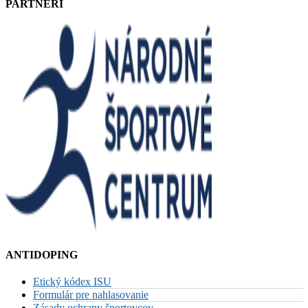
PARTNERI
ANTIDOPING
Etický kódex ISU
Formulár pre nahlasovanie
Zásady ochrany športovcov