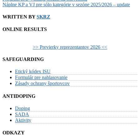
Post
Náplne KP a VJ pre sólo kategórie v sezóne 2025/2026 – update
navigation
WRITTEN BY
SKRZ
ONLINE RESULTS
>> Previerky reprezentantov 2026 <<
SAFEGUARDING
Etický kódex ISU
Formulár pre nahlasovanie
Zásady ochrany športovcov
ANTIDOPING
Doping
SADA
Aktivity
ODKAZY