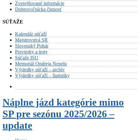
Zverejňované informácie
Dobrovoľnícka činnosť
SÚŤAŽE
Kalendár súťaží
Majstrovstvá SR
Slovenský Pohár
Previerky a testy
Súťaže ISU
Memoriál Ondreja Nepelu
Výsledky súťaží – archív
Výsledky súťaží – štatistiky
Náplne jázd kategórie mimo
SP pre sezónu 2025/2026 –
update