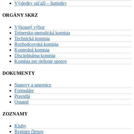
Výsledky súťaží – štatistiky
ORGÁNY SKRZ
Výkonný výbor
Trénersko-metodická komisia
Technická komisia
Rozhodcovská komisia
Kontrolná komisia
Disciplinárna komisia
Komisia pre riešenie sporov
DOKUMENTY
Stanovy a smernice
Formuláre
Pravidlá
Ostatné
ZOZNAMY
Kluby
Register členov