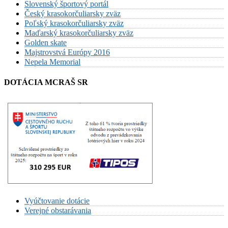
Slovenský športový portál
Český krasokorčuliarsky zväz
Poľský krasokorčuliarsky zväz
Maďarský krasokorčuliarsky zväz
Golden skate
Majstrovstvá Európy 2016
Nepela Memorial
DOTÁCIA MCRAŠ SR
Vyúčtovanie dotácie
Verejné obstarávania