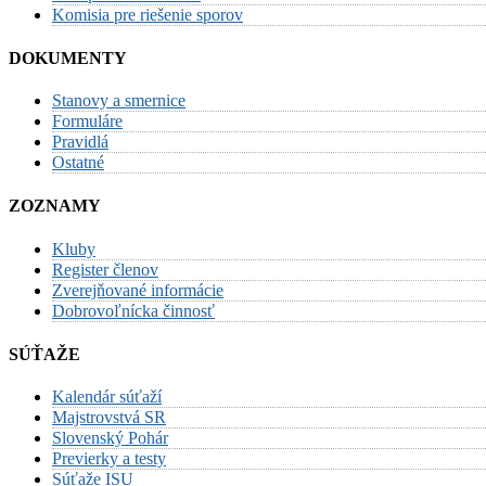
Komisia pre riešenie sporov
DOKUMENTY
Stanovy a smernice
Formuláre
Pravidlá
Ostatné
ZOZNAMY
Kluby
Register členov
Zverejňované informácie
Dobrovoľnícka činnosť
SÚŤAŽE
Kalendár súťaží
Majstrovstvá SR
Slovenský Pohár
Previerky a testy
Súťaže ISU