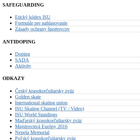
SAFEGUARDING
Etický kódex ISU
Formulár pre nahlasovanie
Zásady ochrany športovcov
ANTIDOPING
Doping
SADA
Aktivity
ODKAZY
Český krasokorčuliarsky zväz
Golden skate
International skating union
ISU Skating Channel (TV / Video)
ISU World Standings
Maďarský krasokorčuliarsky zväz
Majstrovstvá Európy 2016
Nepela Memorial
Poľský krasokorčuliarsky zväz