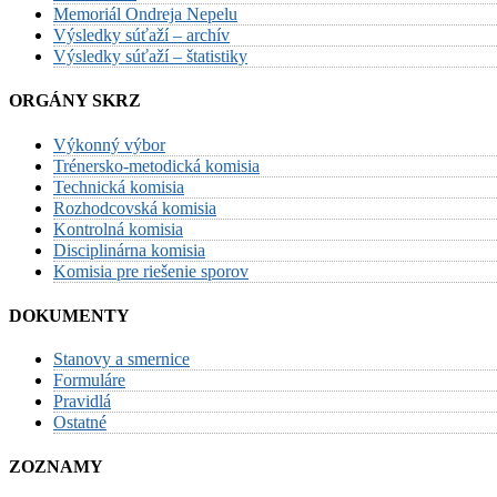
Memoriál Ondreja Nepelu
Výsledky súťaží – archív
Výsledky súťaží – štatistiky
ORGÁNY SKRZ
Výkonný výbor
Trénersko-metodická komisia
Technická komisia
Rozhodcovská komisia
Kontrolná komisia
Disciplinárna komisia
Komisia pre riešenie sporov
DOKUMENTY
Stanovy a smernice
Formuláre
Pravidlá
Ostatné
ZOZNAMY