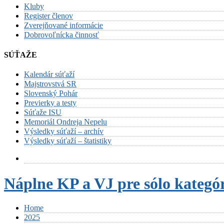
Kluby
Register členov
Zverejňované informácie
Dobrovoľnícka činnosť
SÚŤAŽE
Kalendár súťaží
Majstrovstvá SR
Slovenský Pohár
Previerky a testy
Súťaže ISU
Memoriál Ondreja Nepelu
Výsledky súťaží – archív
Výsledky súťaží – štatistiky
Náplne KP a VJ pre sólo kategór
Home
2025