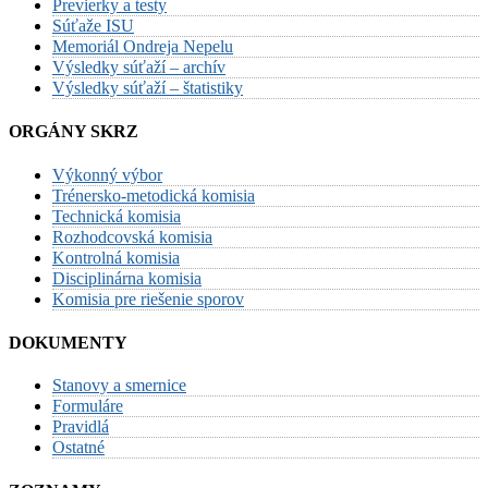
Previerky a testy
Súťaže ISU
Memoriál Ondreja Nepelu
Výsledky súťaží – archív
Výsledky súťaží – štatistiky
ORGÁNY SKRZ
Výkonný výbor
Trénersko-metodická komisia
Technická komisia
Rozhodcovská komisia
Kontrolná komisia
Disciplinárna komisia
Komisia pre riešenie sporov
DOKUMENTY
Stanovy a smernice
Formuláre
Pravidlá
Ostatné