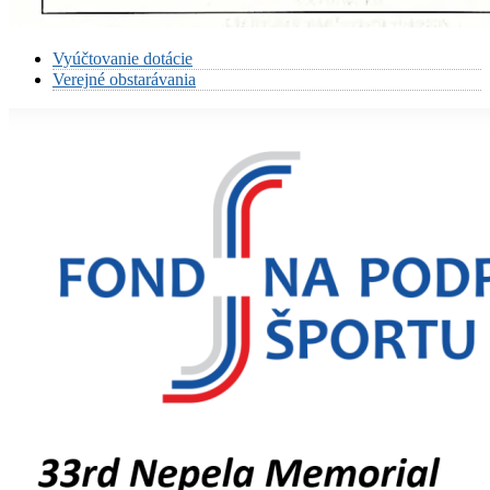
Vyúčtovanie dotácie
Verejné obstarávania