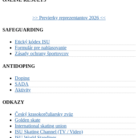
>> Previerky reprezentantov 2026 <<
SAFEGUARDING
Etický kódex ISU
Formulár pre nahlasovanie
Zásady ochrany športovcov
ANTIDOPING
Doping
SADA
Aktivity
ODKAZY
Český krasokorčuliarsky zväz
Golden skate
International skating union
ISU Skating Channel (TV / Video)
ISU World Standings