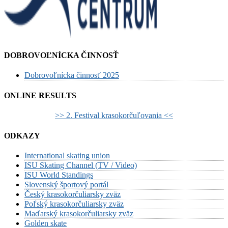
DOBROVOĽNÍCKA ČINNOSŤ
Dobrovoľnícka činnosť 2025
ONLINE RESULTS
>> 2. Festival krasokorčuľovania <<
ODKAZY
International skating union
ISU Skating Channel (TV / Video)
ISU World Standings
Slovenský športový portál
Český krasokorčuliarsky zväz
Poľský krasokorčuliarsky zväz
Maďarský krasokorčuliarsky zväz
Golden skate