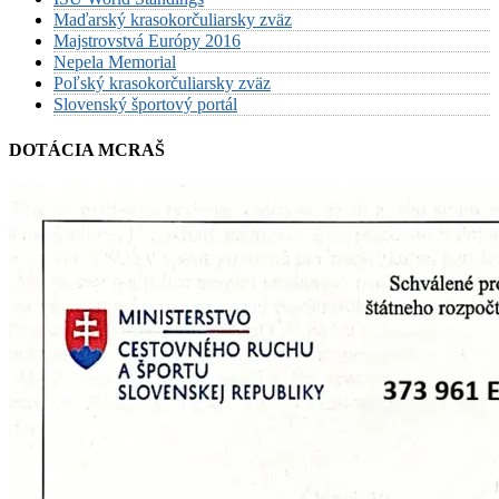
Maďarský krasokorčuliarsky zväz
Majstrovstvá Európy 2016
Nepela Memorial
Poľský krasokorčuliarsky zväz
Slovenský športový portál
DOTÁCIA MCRAŠ