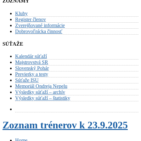
ZOZNAMY
Kluby
Register členov
Zverejňované informácie
Dobrovoľnícka činnosť
SÚŤAŽE
Kalendár súťaží
Majstrovstvá SR
Slovenský Pohár
Previerky a testy
Súťaže ISU
Memoriál Ondreja Nepelu
Výsledky súťaží – archív
Výsledky súťaží – štatistiky
Zoznam trénerov k 23.9.2025
Home