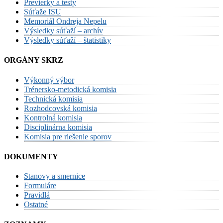
Previerky a testy
Súťaže ISU
Memoriál Ondreja Nepelu
Výsledky súťaží – archív
Výsledky súťaží – štatistiky
ORGÁNY SKRZ
Výkonný výbor
Trénersko-metodická komisia
Technická komisia
Rozhodcovská komisia
Kontrolná komisia
Disciplinárna komisia
Komisia pre riešenie sporov
DOKUMENTY
Stanovy a smernice
Formuláre
Pravidlá
Ostatné