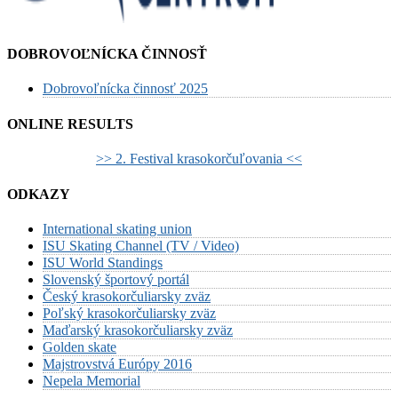
DOBROVOĽNÍCKA ČINNOSŤ
Dobrovoľnícka činnosť 2025
ONLINE RESULTS
>> 2. Festival krasokorčuľovania <<
ODKAZY
International skating union
ISU Skating Channel (TV / Video)
ISU World Standings
Slovenský športový portál
Český krasokorčuliarsky zväz
Poľský krasokorčuliarsky zväz
Maďarský krasokorčuliarsky zväz
Golden skate
Majstrovstvá Európy 2016
Nepela Memorial