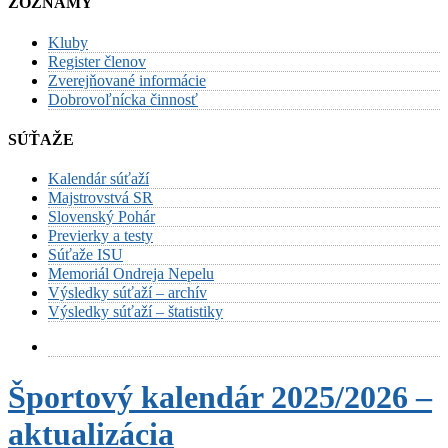
ZOZNAMY
Kluby
Register členov
Zverejňované informácie
Dobrovoľnícka činnosť
SÚŤAŽE
Kalendár súťaží
Majstrovstvá SR
Slovenský Pohár
Previerky a testy
Súťaže ISU
Memoriál Ondreja Nepelu
Výsledky súťaží – archív
Výsledky súťaží – štatistiky
Športový kalendár 2025/2026 –
aktualizácia