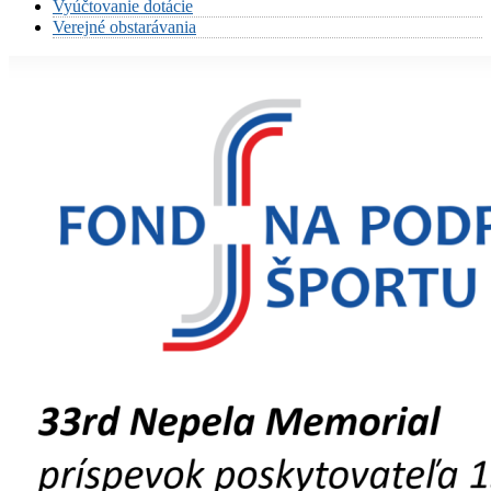
Vyúčtovanie dotácie
Verejné obstarávania