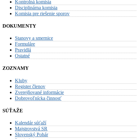
Kontrolná komisia
Disciplinárna komisia
Komisia pre riešenie sporov
DOKUMENTY
Stanovy a smernice
Formuláre
Pravidlá
Ostatné
ZOZNAMY
Kluby
Register členov
Zverejňované informácie
Dobrovoľnícka činnosť
SÚŤAŽE
Kalendár súťaží
Majstrovstvá SR
Slovenský Pohár