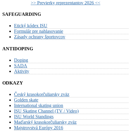
>> Previerky reprezentantov 2026 <<
SAFEGUARDING
Etický kódex ISU
Formulár pre nahlasovanie
Zásady ochrany športovcov
ANTIDOPING
Doping
SADA
Aktivity
ODKAZY
Český krasokorčuliarsky zväz
Golden skate
International skating union
ISU Skating Channel (TV / Video)
ISU World Standings
Maďarský krasokorčuliarsky zväz
Majstrovstvá Európy 2016