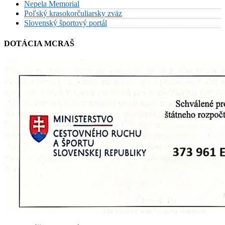
Nepela Memorial
Poľský krasokorčuliarsky zväz
Slovenský športový portál
DOTÁCIA MCRAŠ