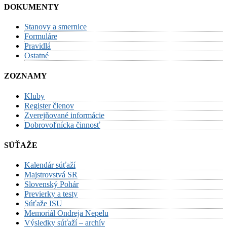
DOKUMENTY
Stanovy a smernice
Formuláre
Pravidlá
Ostatné
ZOZNAMY
Kluby
Register členov
Zverejňované informácie
Dobrovoľnícka činnosť
SÚŤAŽE
Kalendár súťaží
Majstrovstvá SR
Slovenský Pohár
Previerky a testy
Súťaže ISU
Memoriál Ondreja Nepelu
Výsledky súťaží – archív