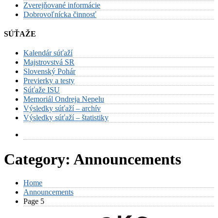
Zverejňované informácie
Dobrovoľnícka činnosť
SÚŤAŽE
Kalendár súťaží
Majstrovstvá SR
Slovenský Pohár
Previerky a testy
Súťaže ISU
Memoriál Ondreja Nepelu
Výsledky súťaží – archív
Výsledky súťaží – štatistiky
Category:
Announcements
Home
Announcements
Page 5