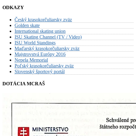
ODKAZY
Český krasokorčuliarsky zväz
Golden skate
International skating union
ISU Skating Channel (TV / Video)
ISU World Standings
Maďarský krasokorčuliarsky zväz
Majstrovstvá Európy 2016
Nepela Memorial
Poľský krasokorčuliarsky zväz
Slovenský športový portál
DOTÁCIA MCRAŠ