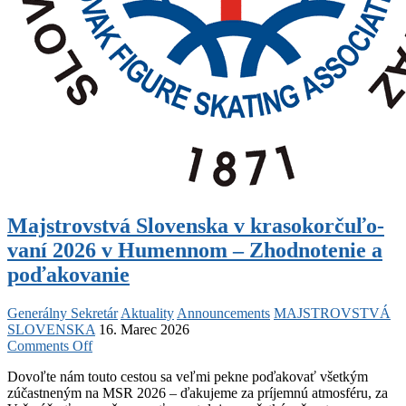
Majstrovstvá Slovenska v krasokorčuľo­
vaní 2026 v Humennom – Zhodnotenie a
poďakovanie
Generálny Sekretár
Aktuality
Announcements
MAJSTROVSTVÁ
SLOVENSKA
16. Marec 2026
on
Comments Off
Majstrovstvá
Dovoľte nám touto cestou sa veľmi pekne poďakovať všetkým
Slovenska
zúčastneným na MSR 2026 – ďakujeme za príjemnú atmosféru, za
v