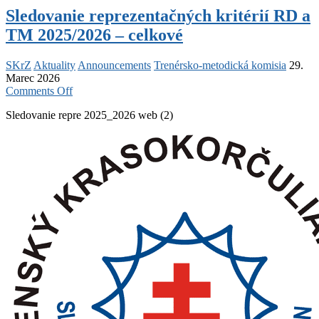
Sledovanie reprezentačných kritérií RD a
TM 2025/2026 – celkové
SKrZ
Aktuality
Announcements
Trenérsko-metodická komisia
29.
Marec 2026
on
Comments Off
Sledovanie
Sledovanie repre 2025_2026 web (2)
reprezentačných
kritérií
RD
a
TM
2025/2026
–
celkové