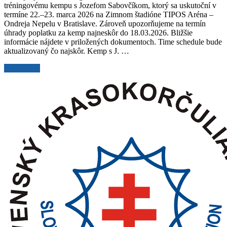
tréningovému kempu s Jozefom Sabovčíkom, ktorý sa uskutoční v
k
termíne 22.–23. marca 2026 na Zimnom štadióne TIPOS Aréna –
blížiacemu
Ondreja Nepelu v Bratislave. Zároveň upozorňujeme na termín
sa
úhrady poplatku za kemp najneskôr do 18.03.2026. Bližšie
tréningovému
informácie nájdete v priložených dokumentoch. Time schedule bude
kempu
aktualizovaný čo najskôr. Kemp s J. …
s
Jozefom
Aktualizácia_Organizačné
Read More
Sabovčíkom
informácie
k
blížiacemu
sa
tréningovému
kempu
s
Jozefom
Sabovčíkom