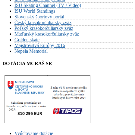
ISU Skating Channel (TV / Video)
ISU World Standings
Slovenský športový portál
Český krasokorčuliarsky zväz
Poľský krasokorčuliarsky zväz
Maďarský krasokorčuliarsky zväz
Golden skate
Majstrovstvá Európy 2016
Nepela Memorial
DOTÁCIA MCRAŠ SR
Vyúčtovanie dotácie