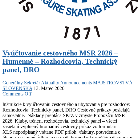
Vyúčtovanie cestovného MSR 2026 –
Humenné – Rozhodcovia, Technický
panel, DRO
Generálny Sekretár
Aktuality
Announcements
MAJSTROVSTVÁ
SLOVENSKA
13. Marec 2026
on
Comments Off
Vyúčtovanie
Inštrukcie k vyúčtovaniu cestovného a ubytovania pre rozhodcov:
cestovného
Rozhodcovia, Technický panel, DRO Cestovné príkazy posielajú
MSR
samostatne. Náklady prepláca SKrZ v zmysle Propozícii MSR
2026
2026. Kluby, tréneri, rozhodcovia, technický panel – všetci
–
zasielajú vyplnený hromadný cestovný príkaz vo formulári
Humenné
XLS nepodpísaný vrátane PDF príloh /faktúry, potvrdenia o
–
úhrade, cestovné lístky/ na e-mail: hospodar.kraso@gmail.com a v
Rozhodcovia,