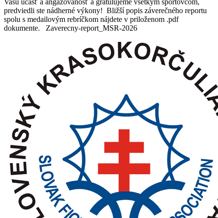
Vašu účasť a angažovanosť a gratulujeme všetkým športovcom,
krasokorčuľo­
predviedli ste nádherné výkony! Bližší popis záverečného reportu
vaní
spolu s medailovým rebríčkom nájdete v priloženom .pdf
2026
dokumente. Zaverecny-report_MSR-2026
v
Humennom
–
Zhodnotenie
a
poďakovanie