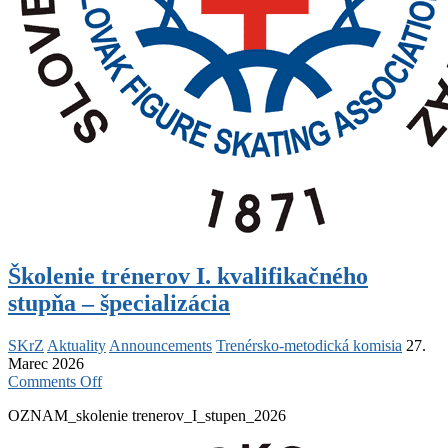
Školenie trénerov I. kvalifikačného
stupňa – špecializácia
SKrZ
Aktuality
Announcements
Trenérsko-metodická komisia
27.
Marec 2026
on
Comments Off
Školenie
OZNAM_skolenie trenerov_I_stupen_2026
trénerov
I.