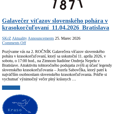
Galavečer víťazov slovenského pohára v
krasokorčuľovaní_11.04.2026_Bratislava
SKrZ
Aktuality
Announcements
25. Marec 2026
on
Comments Off
Galavečer
Pozývame vás na 2. ROČNÍK Galavečera víťazov slovenského
víťazov
pohára v krasokorčuľovaní, ktorý sa uskutoční 11. apríla 2026, v
slovenského
sobotu, o 17:00 hod., na Zimnom štadióne Ondreja Nepelu v
pohára
Bratislave. Atraktivitu tohtoročného podujatia zvýši aj účasť legendy
v
slovenského krasokorčuľovania – Jozefa Sabovčíka, ktorý patrí k
krasokorčuľovaní_11.04.2026_Bratislava
najväčším osobnostiam slovenského krasokorčuľovania. Príďte si
vychutnať výnimočný večer plný krásnych …
Galavečer
Read More
víťazov
slovenského
pohára
v
krasokorčuľovaní_11.04.2026_Bratislava