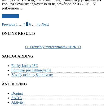
kópii na slovakskating@kraso.sk najneskôr do 22.03.2026. V
Technický
priloženom …
panel,
DRO
Vyúčtovanie
Read More
cestovného
Posts
Previous
1
…
4
5
6
…
70
Next
MSR
2026
pagination
–
ONLINE RESULTS
Humenné
–
Rozhodcovia,
>> Previerky reprezentantov 2026 <<
Technický
panel,
SAFEGUARDING
DRO
Etický kódex ISU
Formulár pre nahlasovanie
Zásady ochrany športovcov
ANTIDOPING
Doping
SADA
Aktivity