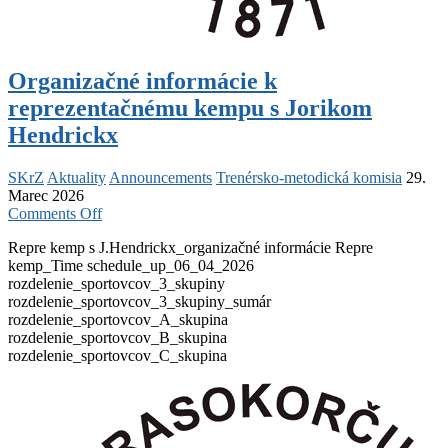
Organizačné informácie k
reprezentačnému kempu s Jorikom
Hendrickx
SKrZ
Aktuality
Announcements
Trenérsko-metodická komisia
29.
Marec 2026
on
Comments Off
Organizačné
Repre kemp s J.Hendrickx_organizačné informácie Repre
informácie
kemp_Time schedule_up_06_04_2026
k
rozdelenie_sportovcov_3_skupiny
reprezentačnému
rozdelenie_sportovcov_3_skupiny_sumár
kempu
rozdelenie_sportovcov_A_skupina
s
rozdelenie_sportovcov_B_skupina
Jorikom
rozdelenie_sportovcov_C_skupina
Hendrickx