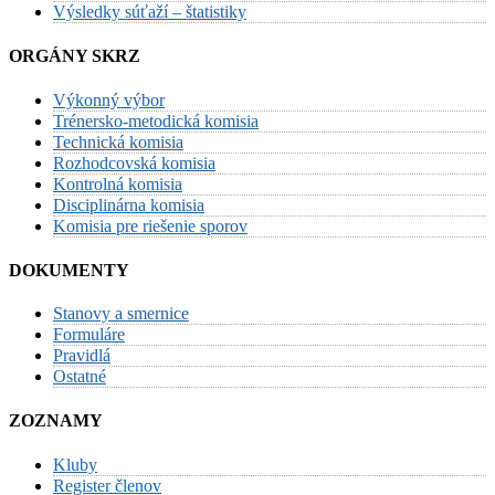
Výsledky súťaží – štatistiky
ORGÁNY SKRZ
Výkonný výbor
Trénersko-metodická komisia
Technická komisia
Rozhodcovská komisia
Kontrolná komisia
Disciplinárna komisia
Komisia pre riešenie sporov
DOKUMENTY
Stanovy a smernice
Formuláre
Pravidlá
Ostatné
ZOZNAMY
Kluby
Register členov