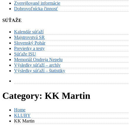
Zverejňované informácie
Dobrovoľnícka činnosť
SÚŤAŽE
Kalendár súťaží
Majstrovstvá SR
Slovenský Pohár
Previerky a testy
Súťaže ISU
Memoriál Ondreja Nepelu
Výsledky súťaží – archív
Výsledky súťaží – štatistiky
Category:
KK Martin
Home
KLUBY
KK Martin