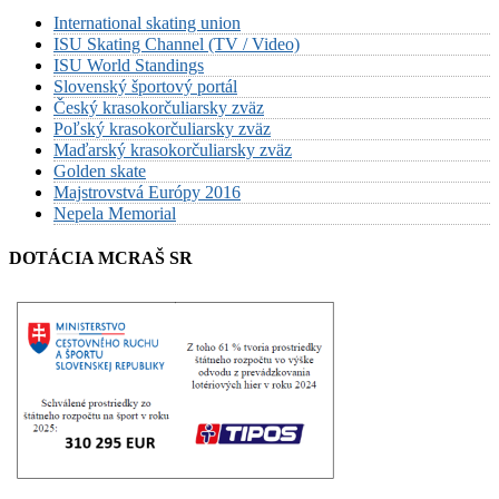
International skating union
ISU Skating Channel (TV / Video)
ISU World Standings
Slovenský športový portál
Český krasokorčuliarsky zväz
Poľský krasokorčuliarsky zväz
Maďarský krasokorčuliarsky zväz
Golden skate
Majstrovstvá Európy 2016
Nepela Memorial
DOTÁCIA MCRAŠ SR