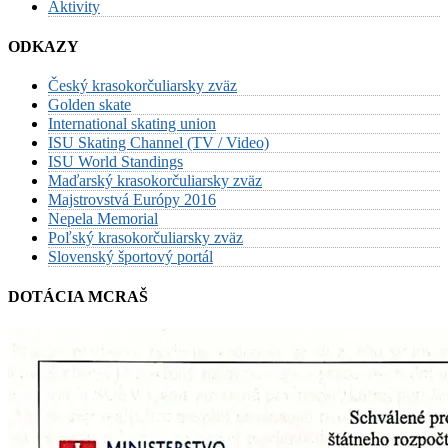
Aktivity
ODKAZY
Český krasokorčuliarsky zväz
Golden skate
International skating union
ISU Skating Channel (TV / Video)
ISU World Standings
Maďarský krasokorčuliarsky zväz
Majstrovstvá Európy 2016
Nepela Memorial
Poľský krasokorčuliarsky zväz
Slovenský športový portál
DOTÁCIA MCRAŠ