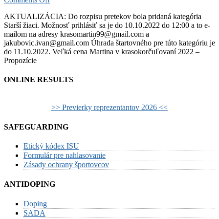
Veľká
AKTUALIZÁCIA: Do rozpisu pretekov bola pridaná kategória
cena
Starší žiaci. Možnosť prihlásiť sa je do 10.10.2022 do 12:00 a to e-
Martina
mailom na adresy krasomartin99@gmail.com a
v
jakubovic.ivan@gmail.com Úhrada štartovného pre túto kategóriu je
krasokorčuľovaní
do 11.10.2022. Veľká cena Martina v krasokorčuľovaní 2022 –
2022
Propozície
ONLINE RESULTS
>> Previerky reprezentantov 2026 <<
SAFEGUARDING
Etický kódex ISU
Formulár pre nahlasovanie
Zásady ochrany športovcov
ANTIDOPING
Doping
SADA