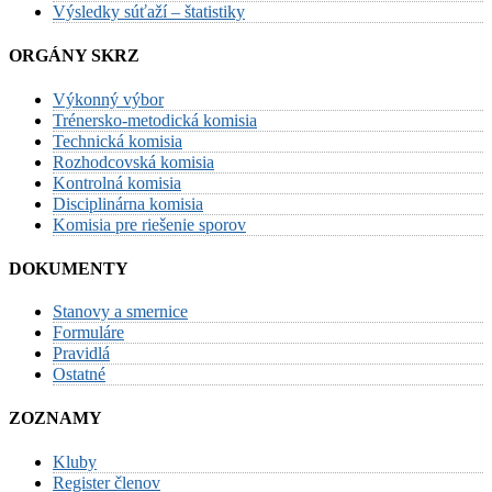
Výsledky súťaží – štatistiky
ORGÁNY SKRZ
Výkonný výbor
Trénersko-metodická komisia
Technická komisia
Rozhodcovská komisia
Kontrolná komisia
Disciplinárna komisia
Komisia pre riešenie sporov
DOKUMENTY
Stanovy a smernice
Formuláre
Pravidlá
Ostatné
ZOZNAMY
Kluby
Register členov