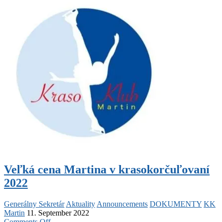
Veľká cena Martina v krasokorčuľovaní
2022
Generálny Sekretár
Aktuality
Announcements
DOKUMENTY
KK
Martin
11. September 2022
on
Comments Off