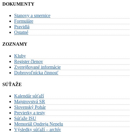
DOKUMENTY
Stanovy a smernice
Formuláre
Pravidlá
Ostatné
ZOZNAMY
Kluby
Register členov
Zverejňované informácie
Dobrovoľnícka činnosť
SÚŤAŽE
Kalendár súťaží
Majstrovstvá SR
Slovenský Pohár
Previerky a testy
Súťaže ISU
Memoriál Ondreja Nepelu
Výsledky súťaží – archív