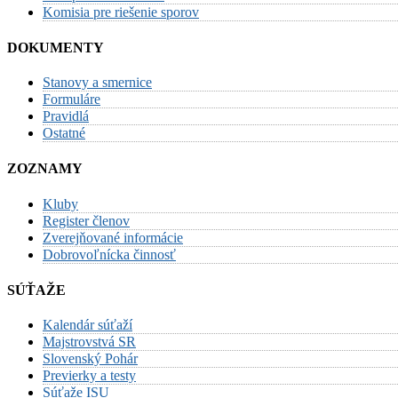
Komisia pre riešenie sporov
DOKUMENTY
Stanovy a smernice
Formuláre
Pravidlá
Ostatné
ZOZNAMY
Kluby
Register členov
Zverejňované informácie
Dobrovoľnícka činnosť
SÚŤAŽE
Kalendár súťaží
Majstrovstvá SR
Slovenský Pohár
Previerky a testy
Súťaže ISU