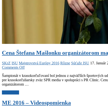
Cena Štefana Mašlonku organizátorom maj
SKrZ
ISU
Majstrovstvá Európy 2016
Rôzne
Súťaže ISU
17. Január
on
Comments Off
Cena
Šampionát v krasokorčuľovaní bol jednou z najväčších športových uda
Štefana
pre krasokorčuliarsky zväz SPR media v spolupráci s PR Clinic. Ce
Mašlonku
organizátorom …
organizátorom
majstrovstiev
Cena
Read More
Európy
Štefana
Mašlonku
ME 2016 – Videospomienka
organizátorom