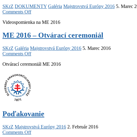
majstrovstiev
SKrZ
DOKUMENTY
Galéria
Majstrovstvá Európy 2016
5. Marec 
Európy
on
Comments Off
ME
Videospomienka na ME 2016
2016
–
Videospomienka
ME 2016 – Otvárací ceremoniál
SKrZ
Galéria
Majstrovstvá Európy 2016
5. Marec 2016
on
Comments Off
ME
Otvárací ceremoniál ME 2016
2016
–
Otvárací
ceremoniál
Poďakovanie
SKrZ
Majstrovstvá Európy 2016
2. Február 2016
on
Comments Off