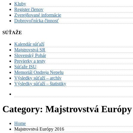
Kluby
Register členov
Zverejňované informácie
Dobrovoľnícka činnosť
SÚŤAŽE
Kalendár súťaží
Majstrovstvá SR
Slovenský Pohár
Previerky a testy
Súťaže ISU
Memoriál Ondreja Nepelu
Výsledky súťaží – archív
Výsledky súťaží – štatistiky
Category:
Majstrovstvá Európy
Home
Majstrovstvá Európy 2016