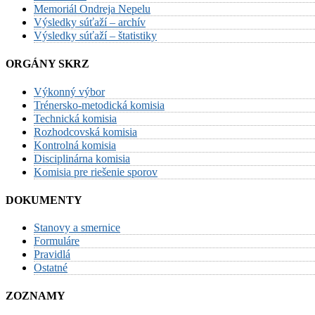
Memoriál Ondreja Nepelu
Výsledky súťaží – archív
Výsledky súťaží – štatistiky
ORGÁNY SKRZ
Výkonný výbor
Trénersko-metodická komisia
Technická komisia
Rozhodcovská komisia
Kontrolná komisia
Disciplinárna komisia
Komisia pre riešenie sporov
DOKUMENTY
Stanovy a smernice
Formuláre
Pravidlá
Ostatné
ZOZNAMY