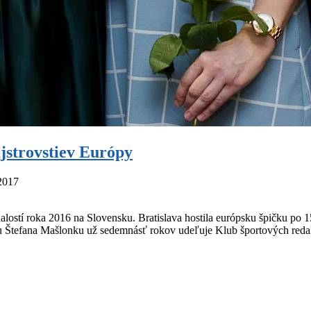
strovstiev Európy
 2017
lostí roka 2016 na Slovensku. Bratislava hostila európsku špičku po 1
nu Štefana Mašlonku už sedemnásť rokov udeľuje Klub športových redak