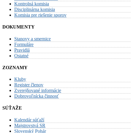
Kontrolná komisia
Disciplinárna komisia
Komisia pre riešenie sporov
DOKUMENTY
Stanovy a smernice
Formuláre
Pravidlá
Ostatné
ZOZNAMY
Kluby
Register členov
Zverejňované informácie
Dobrovoľnícka činnosť
SÚŤAŽE
Kalendár súťaží
Majstrovstvá SR
Slovenský Pohár