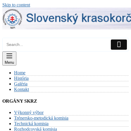
Skip to content
Menu
Home
História
Galéria
Kontakt
ORGÁNY SKRZ
Výkonný výbor
Trénersko-metodická komisia
Technická komisia
Rozhodcovská komisia