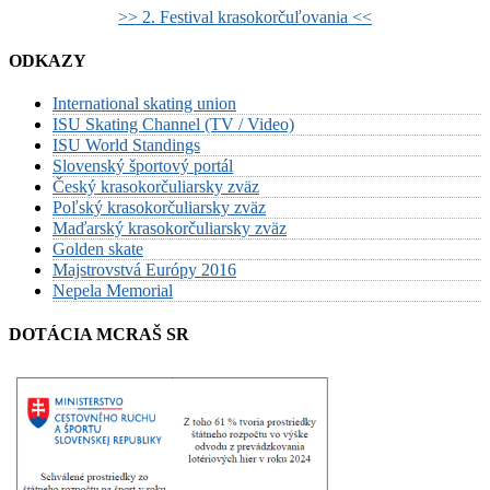
>> 2. Festival krasokorčuľovania <<
ODKAZY
International skating union
ISU Skating Channel (TV / Video)
ISU World Standings
Slovenský športový portál
Český krasokorčuliarsky zväz
Poľský krasokorčuliarsky zväz
Maďarský krasokorčuliarsky zväz
Golden skate
Majstrovstvá Európy 2016
Nepela Memorial
DOTÁCIA MCRAŠ SR