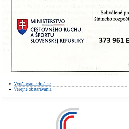
Vyúčtovanie dotácie
Verejné obstarávania