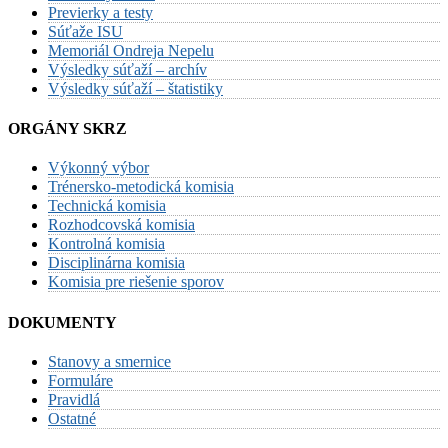
Previerky a testy
Súťaže ISU
Memoriál Ondreja Nepelu
Výsledky súťaží – archív
Výsledky súťaží – štatistiky
ORGÁNY SKRZ
Výkonný výbor
Trénersko-metodická komisia
Technická komisia
Rozhodcovská komisia
Kontrolná komisia
Disciplinárna komisia
Komisia pre riešenie sporov
DOKUMENTY
Stanovy a smernice
Formuláre
Pravidlá
Ostatné