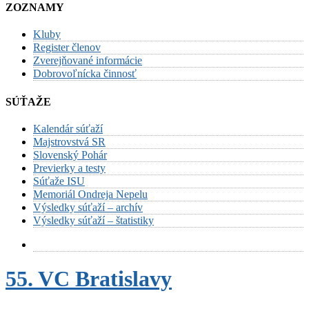
ZOZNAMY
Kluby
Register členov
Zverejňované informácie
Dobrovoľnícka činnosť
SÚŤAŽE
Kalendár súťaží
Majstrovstvá SR
Slovenský Pohár
Previerky a testy
Súťaže ISU
Memoriál Ondreja Nepelu
Výsledky súťaží – archív
Výsledky súťaží – štatistiky
55. VC Bratislavy