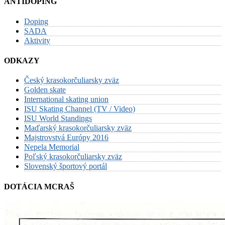
ANTIDOPING
Doping
SADA
Aktivity
ODKAZY
Český krasokorčuliarsky zväz
Golden skate
International skating union
ISU Skating Channel (TV / Video)
ISU World Standings
Maďarský krasokorčuliarsky zväz
Majstrovstvá Európy 2016
Nepela Memorial
Poľský krasokorčuliarsky zväz
Slovenský športový portál
DOTÁCIA MCRAŠ