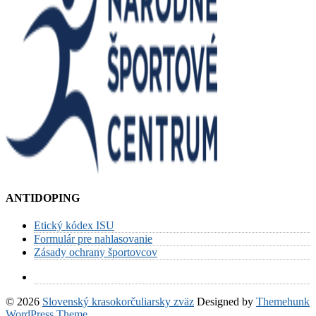
ANTIDOPING
Etický kódex ISU
Formulár pre nahlasovanie
Zásady ochrany športovcov
© 2026
Slovenský krasokorčuliarsky zväz
Designed by
Themehunk
WordPress Theme