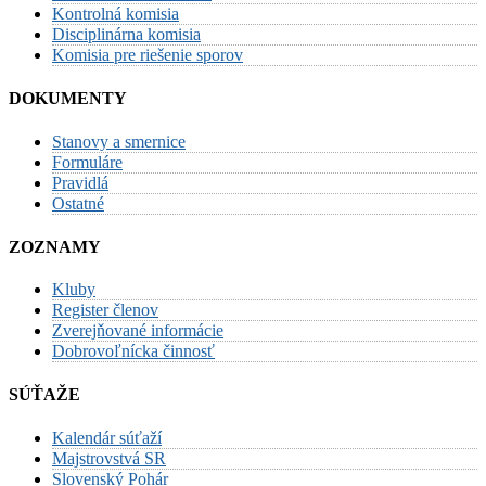
Kontrolná komisia
Disciplinárna komisia
Komisia pre riešenie sporov
DOKUMENTY
Stanovy a smernice
Formuláre
Pravidlá
Ostatné
ZOZNAMY
Kluby
Register členov
Zverejňované informácie
Dobrovoľnícka činnosť
SÚŤAŽE
Kalendár súťaží
Majstrovstvá SR
Slovenský Pohár