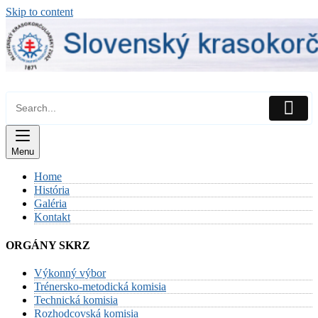
Skip to content
Menu
Home
História
Galéria
Kontakt
ORGÁNY SKRZ
Výkonný výbor
Trénersko-metodická komisia
Technická komisia
Rozhodcovská komisia