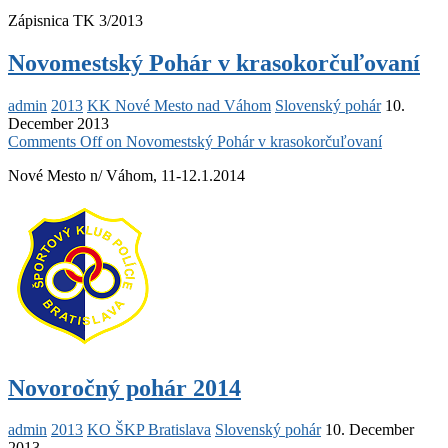
Zápisnica TK 3/2013
Novomestský Pohár v krasokorčuľovaní
admin
2013
KK Nové Mesto nad Váhom
Slovenský pohár
10.
December 2013
Comments Off
on Novomestský Pohár v krasokorčuľovaní
Nové Mesto n/ Váhom, 11-12.1.2014
Novoročný pohár 2014
admin
2013
KO ŠKP Bratislava
Slovenský pohár
10. December
2013