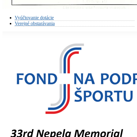
Vyúčtovanie dotácie
Verejné obstarávania