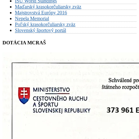
ISU World Standings
Maďarský krasokorčuliarsky zväz
Majstrovstvá Európy 2016
Nepela Memorial
Poľský krasokorčuliarsky zväz
Slovenský športový portál
DOTÁCIA MCRAŠ