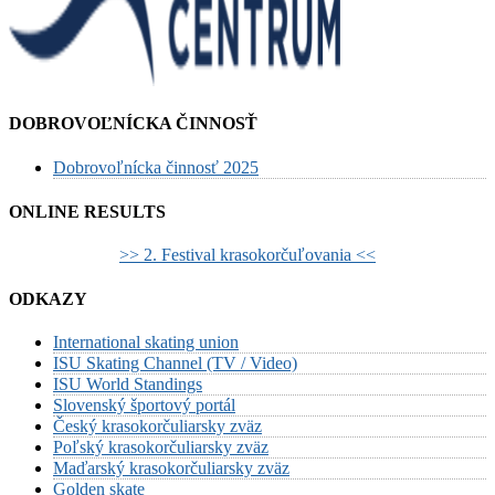
DOBROVOĽNÍCKA ČINNOSŤ
Dobrovoľnícka činnosť 2025
ONLINE RESULTS
>> 2. Festival krasokorčuľovania <<
ODKAZY
International skating union
ISU Skating Channel (TV / Video)
ISU World Standings
Slovenský športový portál
Český krasokorčuliarsky zväz
Poľský krasokorčuliarsky zväz
Maďarský krasokorčuliarsky zväz
Golden skate