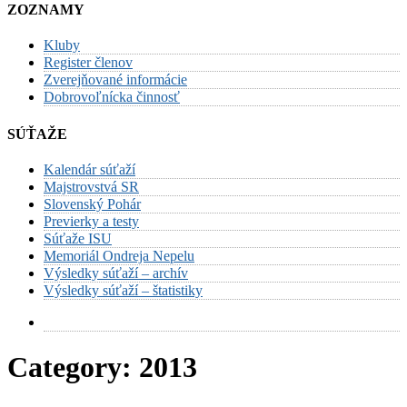
ZOZNAMY
Kluby
Register členov
Zverejňované informácie
Dobrovoľnícka činnosť
SÚŤAŽE
Kalendár súťaží
Majstrovstvá SR
Slovenský Pohár
Previerky a testy
Súťaže ISU
Memoriál Ondreja Nepelu
Výsledky súťaží – archív
Výsledky súťaží – štatistiky
Category:
2013