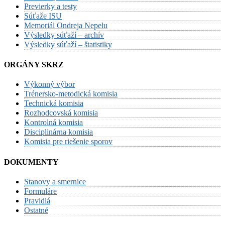
Previerky a testy
Súťaže ISU
Memoriál Ondreja Nepelu
Výsledky súťaží – archív
Výsledky súťaží – štatistiky
ORGÁNY SKRZ
Výkonný výbor
Trénersko-metodická komisia
Technická komisia
Rozhodcovská komisia
Kontrolná komisia
Disciplinárna komisia
Komisia pre riešenie sporov
DOKUMENTY
Stanovy a smernice
Formuláre
Pravidlá
Ostatné