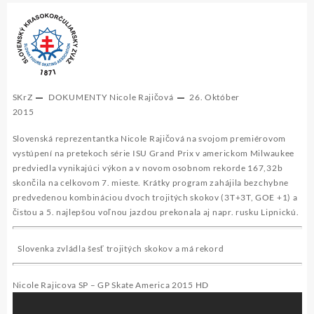
SKrZ
DOKUMENTY
Nicole Rajičová
26. Október
2015
Slovenská reprezentantka Nicole Rajičová na svojom premiérovom
vystúpení na pretekoch série
ISU Grand Prix
v americkom Milwaukee
predviedla vynikajúci výkon a v novom osobnom rekorde 167,32b
skončila na celkovom 7. mieste. Krátky program zahájila bezchybne
predvedenou kombináciou dvoch trojitých skokov (3T+3T, GOE +1) a
čistou a 5. najlepšou voľnou jazdou prekonala aj napr. rusku Lipnickú.
Slovenka zvládla šesť trojitých skokov a má rekord
Nicole Rajicova SP – GP Skate America 2015 HD