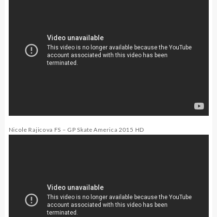
Nicole Rajicova FS – GP Skate America 2015 HD