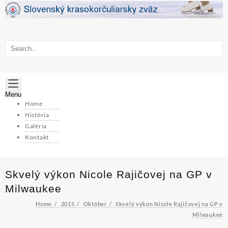
Skip
to
content
Menu
Home
História
Galéria
Kontakt
Skvelý výkon Nicole Rajičovej na GP v
Milwaukee
Home
2015
Október
Skvelý výkon Nicole Rajičovej na GP v
Milwaukee