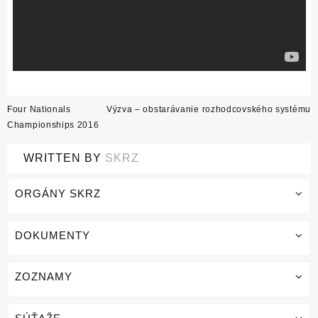
Post
Four Nationals
Výzva – obstarávanie rozhodcovského systému
navigation
Championships 2016
WRITTEN BY
SKRZ
ORGÁNY SKRZ
DOKUMENTY
ZOZNAMY