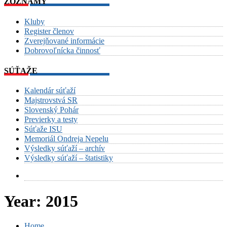
ZOZNAMY
Kluby
Register členov
Zverejňované informácie
Dobrovoľnícka činnosť
SÚŤAŽE
Kalendár súťaží
Majstrovstvá SR
Slovenský Pohár
Previerky a testy
Súťaže ISU
Memoriál Ondreja Nepelu
Výsledky súťaží – archív
Výsledky súťaží – štatistiky
Year:
2015
Home