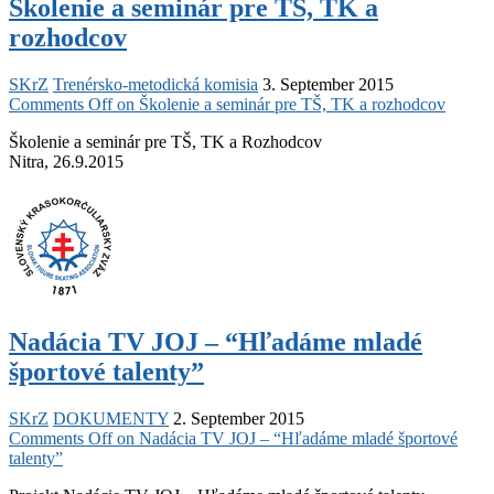
Školenie a seminár pre TŠ, TK a
rozhodcov
SKrZ
Trenérsko-metodická komisia
3. September 2015
Comments Off
on Školenie a seminár pre TŠ, TK a rozhodcov
Školenie a seminár pre TŠ, TK a Rozhodcov
Nitra, 26.9.2015
Nadácia TV JOJ – “Hľadáme mladé
športové talenty”
SKrZ
DOKUMENTY
2. September 2015
Comments Off
on Nadácia TV JOJ – “Hľadáme mladé športové
talenty”