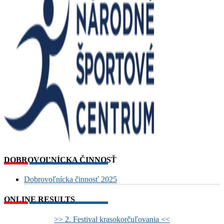
DOBROVOĽNÍCKA ČINNOSŤ
Dobrovoľnícka činnosť 2025
ONLINE RESULTS
>> 2. Festival krasokorčuľovania <<