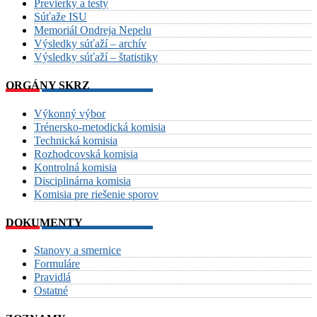
Previerky a testy
Súťaže ISU
Memoriál Ondreja Nepelu
Výsledky súťaží – archív
Výsledky súťaží – štatistiky
ORGÁNY SKRZ
Výkonný výbor
Trénersko-metodická komisia
Technická komisia
Rozhodcovská komisia
Kontrolná komisia
Disciplinárna komisia
Komisia pre riešenie sporov
DOKUMENTY
Stanovy a smernice
Formuláre
Pravidlá
Ostatné