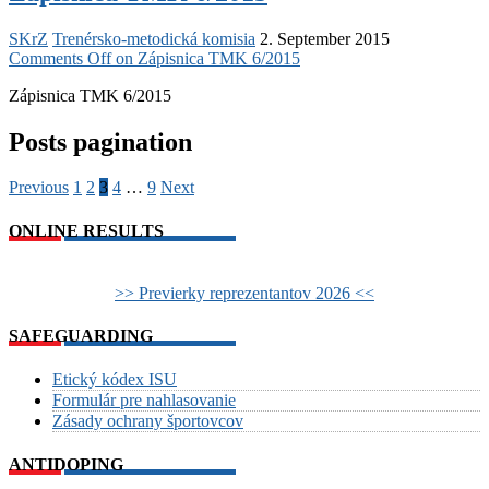
SKrZ
Trenérsko-metodická komisia
2. September 2015
Comments Off
on Zápisnica TMK 6/2015
Zápisnica TMK 6/2015
Posts pagination
Previous
1
2
3
4
…
9
Next
ONLINE RESULTS
>> Previerky reprezentantov 2026 <<
SAFEGUARDING
Etický kódex ISU
Formulár pre nahlasovanie
Zásady ochrany športovcov
ANTIDOPING