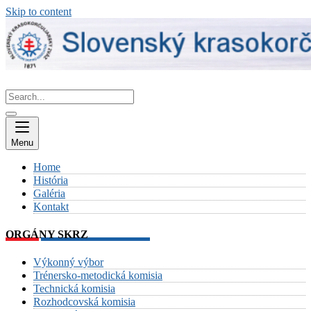
Skip to content
Menu
Home
História
Galéria
Kontakt
ORGÁNY SKRZ
Výkonný výbor
Trénersko-metodická komisia
Technická komisia
Rozhodcovská komisia