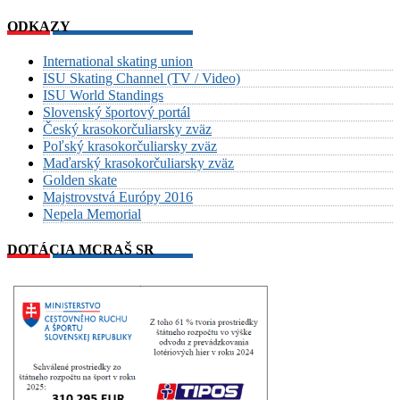
ODKAZY
International skating union
ISU Skating Channel (TV / Video)
ISU World Standings
Slovenský športový portál
Český krasokorčuliarsky zväz
Poľský krasokorčuliarsky zväz
Maďarský krasokorčuliarsky zväz
Golden skate
Majstrovstvá Európy 2016
Nepela Memorial
DOTÁCIA MCRAŠ SR