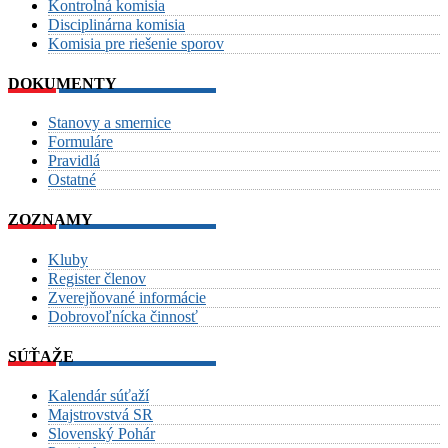
Kontrolná komisia
Disciplinárna komisia
Komisia pre riešenie sporov
DOKUMENTY
Stanovy a smernice
Formuláre
Pravidlá
Ostatné
ZOZNAMY
Kluby
Register členov
Zverejňované informácie
Dobrovoľnícka činnosť
SÚŤAŽE
Kalendár súťaží
Majstrovstvá SR
Slovenský Pohár