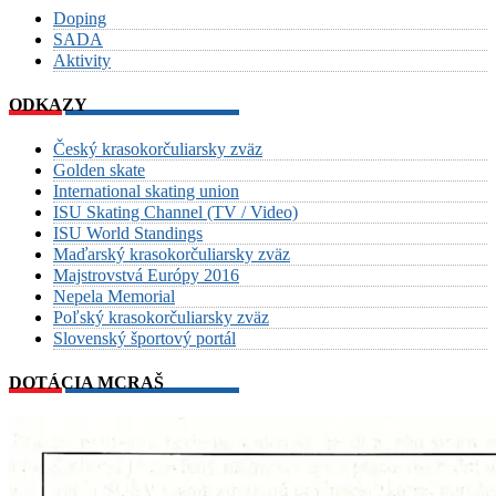
Doping
SADA
Aktivity
ODKAZY
Český krasokorčuliarsky zväz
Golden skate
International skating union
ISU Skating Channel (TV / Video)
ISU World Standings
Maďarský krasokorčuliarsky zväz
Majstrovstvá Európy 2016
Nepela Memorial
Poľský krasokorčuliarsky zväz
Slovenský športový portál
DOTÁCIA MCRAŠ