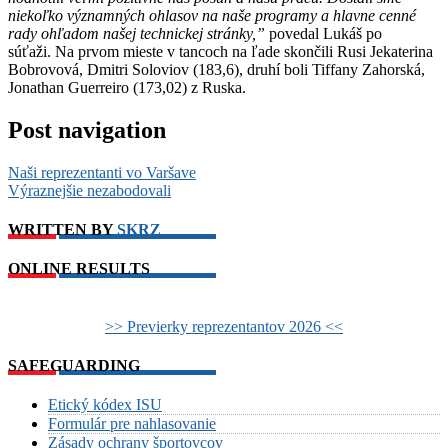
niekoľko významných ohlasov na naše programy a hlavne cenné
rady ohľadom našej technickej stránky,”
povedal Lukáš po
súťaži.
Na prvom mieste v tancoch na ľade skončili Rusi Jekaterina
Bobrovová, Dmitri Soloviov (183,6), druhí boli
Tiffany Zahorská,
Jonathan Guerreiro
(173,02)
z Ruska.
Post navigation
Naši reprezentanti vo Varšave
Výraznejšie nezabodovali
WRITTEN BY
SKRZ
ONLINE RESULTS
>> Previerky reprezentantov 2026 <<
SAFEGUARDING
Etický kódex ISU
Formulár pre nahlasovanie
Zásady ochrany športovcov