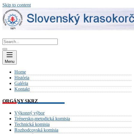
Skip to content
Menu
Home
História
Galéria
Kontakt
ORGÁNY SKRZ
Výkonný výbor
Trénersko-metodická komisia
Technická komisia
Rozhodcovská komisia