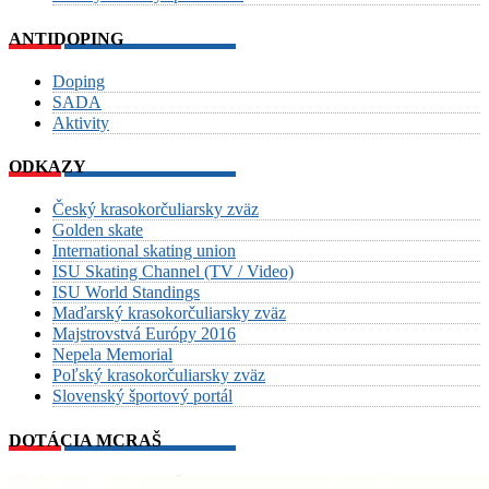
ANTIDOPING
Doping
SADA
Aktivity
ODKAZY
Český krasokorčuliarsky zväz
Golden skate
International skating union
ISU Skating Channel (TV / Video)
ISU World Standings
Maďarský krasokorčuliarsky zväz
Majstrovstvá Európy 2016
Nepela Memorial
Poľský krasokorčuliarsky zväz
Slovenský športový portál
DOTÁCIA MCRAŠ