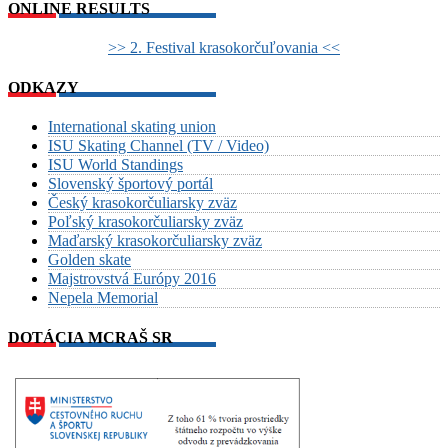
ONLINE RESULTS
>> 2. Festival krasokorčuľovania <<
ODKAZY
International skating union
ISU Skating Channel (TV / Video)
ISU World Standings
Slovenský športový portál
Český krasokorčuliarsky zväz
Poľský krasokorčuliarsky zväz
Maďarský krasokorčuliarsky zväz
Golden skate
Majstrovstvá Európy 2016
Nepela Memorial
DOTÁCIA MCRAŠ SR