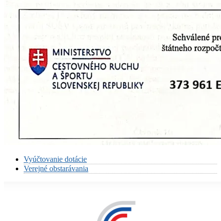
Vyúčtovanie dotácie
Verejné obstarávania