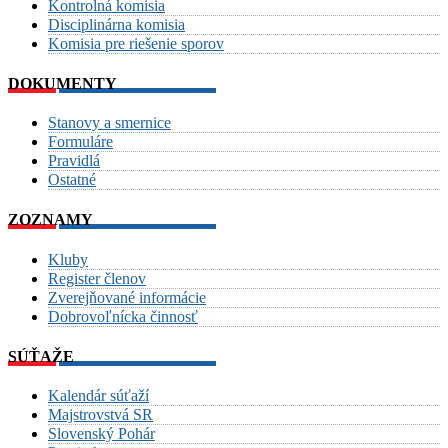
Kontrolná komisia
Disciplinárna komisia
Komisia pre riešenie sporov
DOKUMENTY
Stanovy a smernice
Formuláre
Pravidlá
Ostatné
ZOZNAMY
Kluby
Register členov
Zverejňované informácie
Dobrovoľnícka činnosť
SÚŤAŽE
Kalendár súťaží
Majstrovstvá SR
Slovenský Pohár