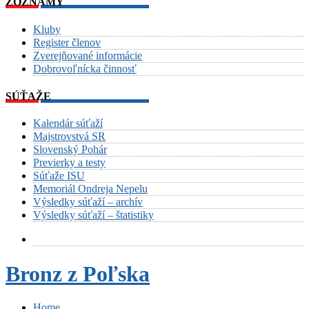
ZOZNAMY
Kluby
Register členov
Zverejňované informácie
Dobrovoľnícka činnosť
SÚŤAŽE
Kalendár súťaží
Majstrovstvá SR
Slovenský Pohár
Previerky a testy
Súťaže ISU
Memoriál Ondreja Nepelu
Výsledky súťaží – archív
Výsledky súťaží – štatistiky
Bronz z Poľska
Home