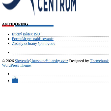
ANTIDOPING
Etický kódex ISU
Formulár pre nahlasovanie
Zásady ochrany športovcov
© 2026
Slovenský krasokorčuliarsky zväz
Designed by
Themehunk
WordPress Theme