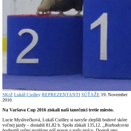
SKrZ
Lukáš Csolley
REPREZENTANTI
SÚŤAŽE
19. November
2016
Na Varšava Cup 2016 získali naši tanečníci tretie miesto.
Lucie Myslivečková, Lukáš Csölley
si navyše zlepšili bodové skóre
voľnej jazdy – dosiahli 81,82 b. Spolu získali 135,12.
,,Rozhodcovia
hodnotili veľmi pozitívne náš posun a našu prácu. Dostali sme