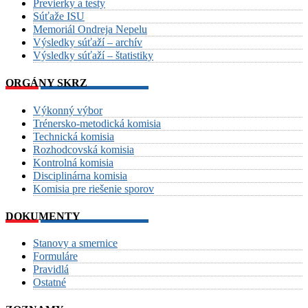
Previerky a testy
Súťaže ISU
Memoriál Ondreja Nepelu
Výsledky súťaží – archív
Výsledky súťaží – štatistiky
ORGÁNY SKRZ
Výkonný výbor
Trénersko-metodická komisia
Technická komisia
Rozhodcovská komisia
Kontrolná komisia
Disciplinárna komisia
Komisia pre riešenie sporov
DOKUMENTY
Stanovy a smernice
Formuláre
Pravidlá
Ostatné