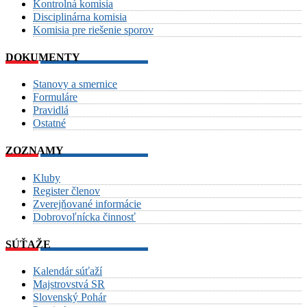
Kontrolná komisia
Disciplinárna komisia
Komisia pre riešenie sporov
DOKUMENTY
Stanovy a smernice
Formuláre
Pravidlá
Ostatné
ZOZNAMY
Kluby
Register členov
Zverejňované informácie
Dobrovoľnícka činnosť
SÚŤAŽE
Kalendár súťaží
Majstrovstvá SR
Slovenský Pohár