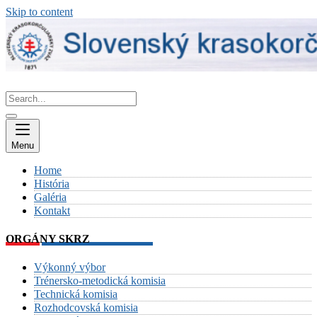
Skip to content
Menu
Home
História
Galéria
Kontakt
ORGÁNY SKRZ
Výkonný výbor
Trénersko-metodická komisia
Technická komisia
Rozhodcovská komisia