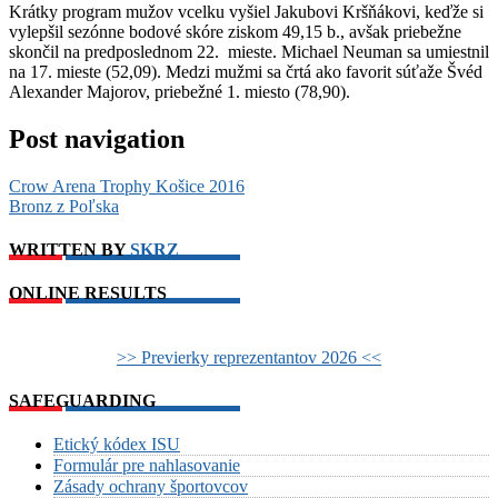
Krátky program mužov vcelku vyšiel Jakubovi Kršňákovi, keďže si
vylepšil sezónne bodové skóre ziskom 49,15 b., avšak priebežne
skončil na predposlednom 22. mieste. Michael Neuman sa umiestnil
na 17. mieste (52,09). Medzi mužmi sa črtá ako favorit súťaže Švéd
Alexander Majorov, priebežné 1. miesto (78,90).
Post navigation
Crow Arena Trophy Košice 2016
Bronz z Poľska
WRITTEN BY
SKRZ
ONLINE RESULTS
>> Previerky reprezentantov 2026 <<
SAFEGUARDING
Etický kódex ISU
Formulár pre nahlasovanie
Zásady ochrany športovcov