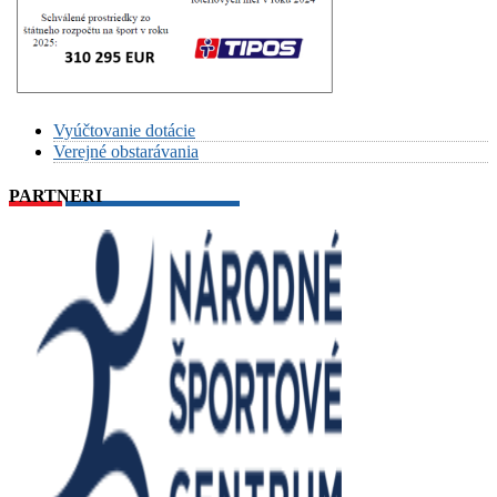
Vyúčtovanie dotácie
Verejné obstarávania
PARTNERI