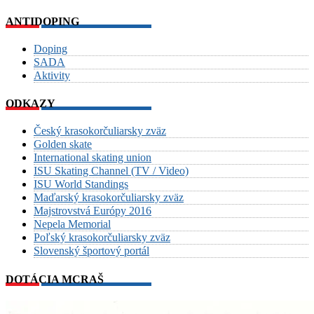
ANTIDOPING
Doping
SADA
Aktivity
ODKAZY
Český krasokorčuliarsky zväz
Golden skate
International skating union
ISU Skating Channel (TV / Video)
ISU World Standings
Maďarský krasokorčuliarsky zväz
Majstrovstvá Európy 2016
Nepela Memorial
Poľský krasokorčuliarsky zväz
Slovenský športový portál
DOTÁCIA MCRAŠ