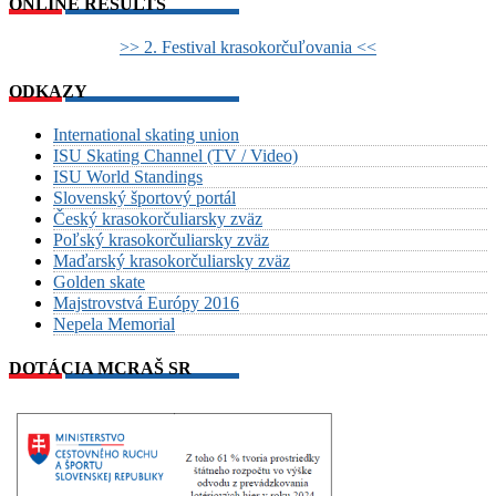
ONLINE RESULTS
>> 2. Festival krasokorčuľovania <<
ODKAZY
International skating union
ISU Skating Channel (TV / Video)
ISU World Standings
Slovenský športový portál
Český krasokorčuliarsky zväz
Poľský krasokorčuliarsky zväz
Maďarský krasokorčuliarsky zväz
Golden skate
Majstrovstvá Európy 2016
Nepela Memorial
DOTÁCIA MCRAŠ SR