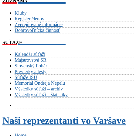
ZOZNAMY
Kluby
Register členov
Zverejňované informácie
Dobrovoľnícka činnosť
SÚŤAŽE
Kalendár súťaží
Majstrovstvá SR
Slovenský Pohár
Previerky a testy
Súťaže ISU
Memoriál Ondreja Nepelu
Výsledky súťaží – archív
Výsledky súťaží – štatistiky
Naši reprezentanti vo Varšave
Home