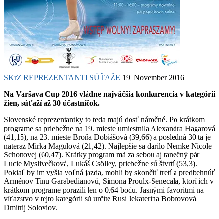
SKrZ
REPREZENTANTI
SÚŤAŽE
19. November 2016
Na Varšava Cup 2016 vládne najväčšia konkurencia v kategórii
žien, súťaží až 30 účastníčok.
Slovenské reprezentantky to teda majú dosť náročné. Po krátkom
programe sa priebežne na 19. mieste umiestnila Alexandra Hagarová
(41,15), na 23. mieste Broňa Dobiášová (39,66) a posledná 30.ta je
nateraz Mirka Magulová (21,42). Najlepšie sa darilo Nemke Nicole
Schottovej (60,47). Krátky program má za sebou aj tanečný pár
Lucie Myslivečková, Lukáš Csölley, priebežne sú štvrtí (53,3).
Pokiaľ by im vyšla voľná jazda, mohli by skončiť tretí a predbehnúť
Arménov Tinu Garabedianovú, Simona Proulx-Senecala, ktorí ich v
krátkom programe porazili len o 0,64 bodu. Jasnými favoritmi na
víťazstvo v tejto kategórii sú určite Rusi Jekaterina Bobrovová,
Dmitrij Soloviov.