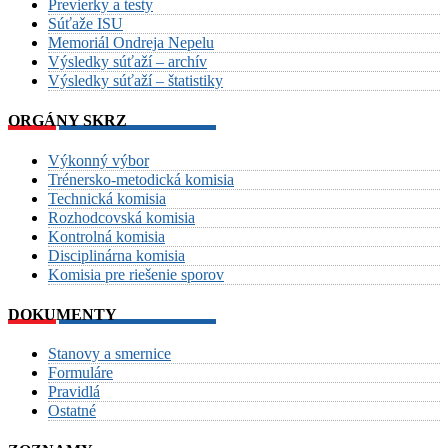
Previerky a testy
Súťaže ISU
Memoriál Ondreja Nepelu
Výsledky súťaží – archív
Výsledky súťaží – štatistiky
ORGÁNY SKRZ
Výkonný výbor
Trénersko-metodická komisia
Technická komisia
Rozhodcovská komisia
Kontrolná komisia
Disciplinárna komisia
Komisia pre riešenie sporov
DOKUMENTY
Stanovy a smernice
Formuláre
Pravidlá
Ostatné