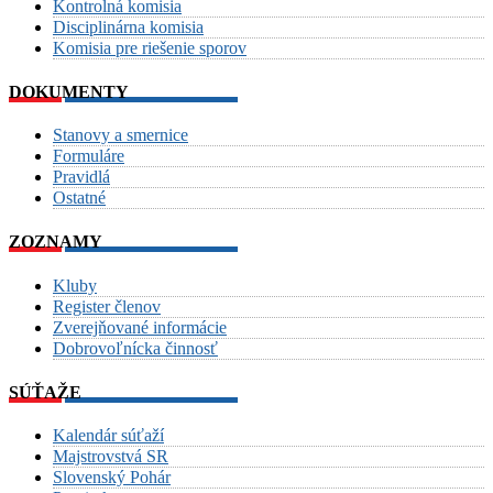
Kontrolná komisia
Disciplinárna komisia
Komisia pre riešenie sporov
DOKUMENTY
Stanovy a smernice
Formuláre
Pravidlá
Ostatné
ZOZNAMY
Kluby
Register členov
Zverejňované informácie
Dobrovoľnícka činnosť
SÚŤAŽE
Kalendár súťaží
Majstrovstvá SR
Slovenský Pohár