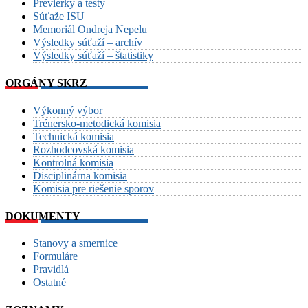
Previerky a testy
Súťaže ISU
Memoriál Ondreja Nepelu
Výsledky súťaží – archív
Výsledky súťaží – štatistiky
ORGÁNY SKRZ
Výkonný výbor
Trénersko-metodická komisia
Technická komisia
Rozhodcovská komisia
Kontrolná komisia
Disciplinárna komisia
Komisia pre riešenie sporov
DOKUMENTY
Stanovy a smernice
Formuláre
Pravidlá
Ostatné