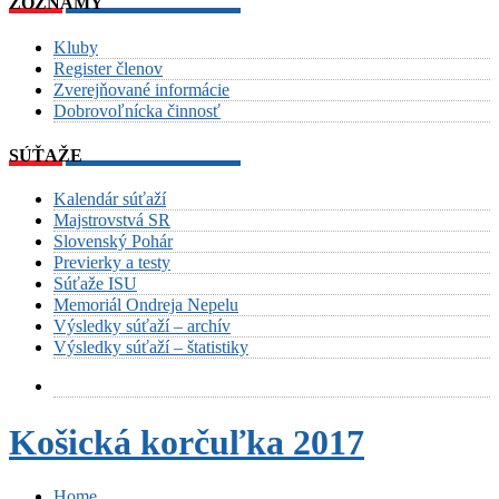
ZOZNAMY
Kluby
Register členov
Zverejňované informácie
Dobrovoľnícka činnosť
SÚŤAŽE
Kalendár súťaží
Majstrovstvá SR
Slovenský Pohár
Previerky a testy
Súťaže ISU
Memoriál Ondreja Nepelu
Výsledky súťaží – archív
Výsledky súťaží – štatistiky
Košická korčuľka 2017
Home