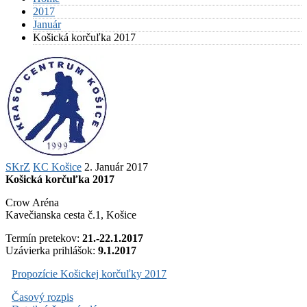
2017
Január
Košická korčuľka 2017
SKrZ
KC Košice
2. Január 2017
Košická korčuľka 2017
Crow Aréna
Kavečianska cesta č.1, Košice
Termín pretekov:
21.-22.1.2017
Uzávierka prihlášok:
9.1.2017
Propozície Košickej korčuľky 2017
Časový rozpis