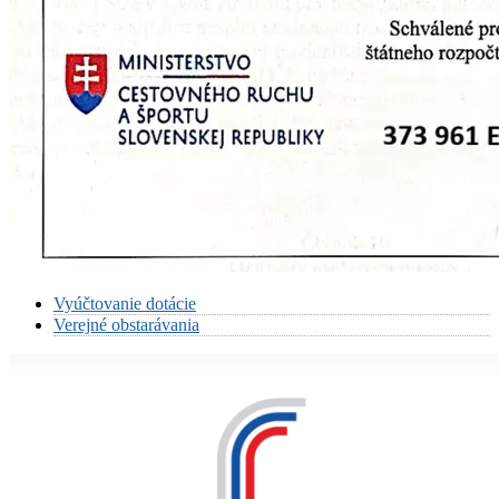
Vyúčtovanie dotácie
Verejné obstarávania