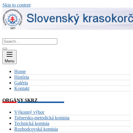
Skip to content
Menu
Home
História
Galéria
Kontakt
ORGÁNY SKRZ
Výkonný výbor
Trénersko-metodická komisia
Technická komisia
Rozhodcovská komisia