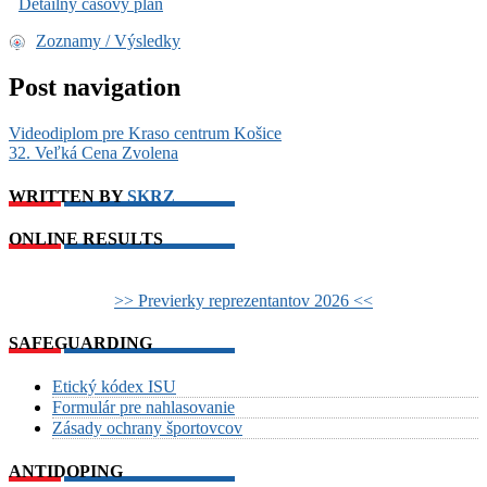
Detailný časový plán
Zoznamy / Výsledky
Post navigation
Videodiplom pre Kraso centrum Košice
32. Veľká Cena Zvolena
WRITTEN BY
SKRZ
ONLINE RESULTS
>> Previerky reprezentantov 2026 <<
SAFEGUARDING
Etický kódex ISU
Formulár pre nahlasovanie
Zásady ochrany športovcov
ANTIDOPING