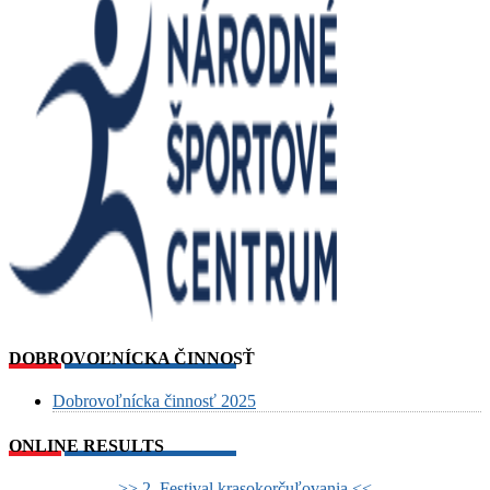
DOBROVOĽNÍCKA ČINNOSŤ
Dobrovoľnícka činnosť 2025
ONLINE RESULTS
>> 2. Festival krasokorčuľovania <<