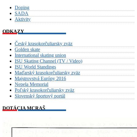
Doping
SADA
Aktivity
ODKAZY
Český krasokorčuliarsky zväz
Golden skate
International skating union
ISU Skating Channel (TV / Video)
ISU World Standings
Maďarský krasokorčuliarsky zväz
Majstrovstvá Európy 2016
Nepela Memorial
Poľský krasokorčuliarsky zväz
Slovenský športový portál
DOTÁCIA MCRAŠ