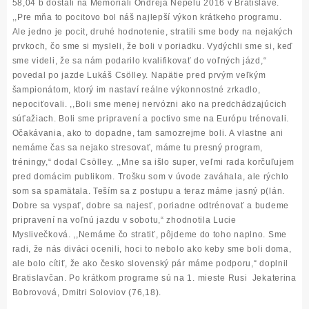
58,04 b dostali na Memoriáli Ondreja Nepelu 2016 v Bratislave.
,,Pre mňa to pocitovo bol náš najlepší výkon krátkeho programu.
Ale jedno je pocit, druhé hodnotenie, stratili sme body na nejakých
prvkoch, čo sme si mysleli, že boli v poriadku.
Vydýchli sme si, keď
sme videli, že sa nám podarilo kvalifikovať do voľných jázd,“
povedal po jazde Lukáš Csölley. Napätie pred prvým veľkým
šampionátom, ktorý im nastaví reálne výkonnostné zrkadlo,
nepociťovali.
,,Boli sme menej nervózni ako na predchádzajúcich
súťažiach. Boli sme pripravení a poctivo sme na Európu trénovali.
Očakávania, ako to dopadne, tam samozrejme boli. A vlastne ani
nemáme čas sa nejako stresovať, máme tu presný program,
tréningy,“
dodal Csölley.
,,Mne sa išlo super, veľmi rada korčuľujem
pred domácim publikom. Trošku som v úvode zaváhala, ale rýchlo
som sa spamätala. Teším sa z postupu a teraz máme jasný p(lán.
Dobre sa vyspať, dobre sa najesť, poriadne odtrénovať a budeme
pripravení na voľnú jazdu v sobotu,“
zhodnotila Lucie
Myslivečková.
,,Nemáme čo stratiť, pôjdeme do toho naplno. Sme
radi, že nás diváci ocenili, hoci to nebolo ako keby sme boli doma,
ale bolo cítiť, že ako česko slovenský pár máme podporu,“
doplnil
Bratislavčan. Po krátkom programe sú na 1. mieste Rusi Jekaterina
Bobrovová, Dmitri Soloviov (76,18).