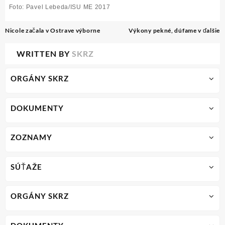
Foto: Pavel Lebeda/ISU ME 2017
Post
Nicole začala v Ostrave výborne
Výkony pekné, dúfame v ďalšie
navigation
WRITTEN BY
SKRZ
ORGÁNY SKRZ
DOKUMENTY
ZOZNAMY
SÚŤAŽE
ORGÁNY SKRZ