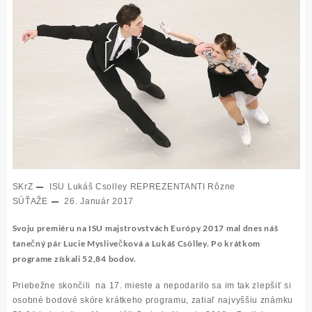
SKrZ
ISU
Lukáš Csolley
REPREZENTANTI
Rôzne
SÚŤAŽE
26. Január 2017
Svoju premiéru na ISU majstrovstvách Európy 2017 mal dnes náš
tanečný pár Lucie Myslivečková a Lukáš Csölley. Po krátkom
programe získali 52,84 bodov.
Priebežne skončili na 17. mieste a nepodarilo sa im tak zlepšiť si
osobné bodové skóre krátkeho programu, zatiaľ najvyššiu známku