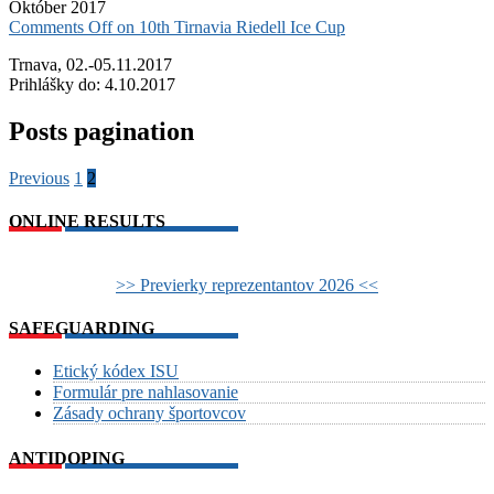
Október 2017
Comments Off
on 10th Tirnavia Riedell Ice Cup
Trnava, 02.-05.11.2017
Prihlášky do: 4.10.2017
Posts pagination
Previous
1
2
ONLINE RESULTS
>> Previerky reprezentantov 2026 <<
SAFEGUARDING
Etický kódex ISU
Formulár pre nahlasovanie
Zásady ochrany športovcov
ANTIDOPING