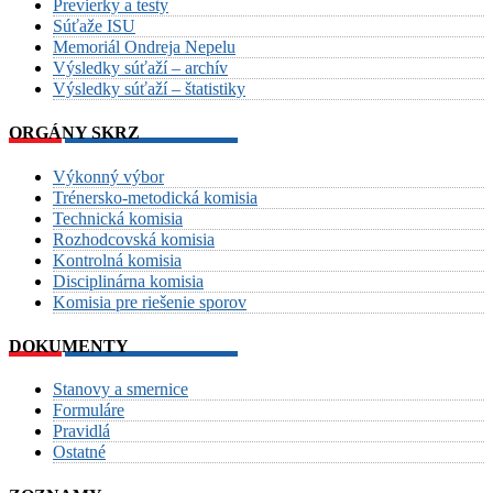
Previerky a testy
Súťaže ISU
Memoriál Ondreja Nepelu
Výsledky súťaží – archív
Výsledky súťaží – štatistiky
ORGÁNY SKRZ
Výkonný výbor
Trénersko-metodická komisia
Technická komisia
Rozhodcovská komisia
Kontrolná komisia
Disciplinárna komisia
Komisia pre riešenie sporov
DOKUMENTY
Stanovy a smernice
Formuláre
Pravidlá
Ostatné