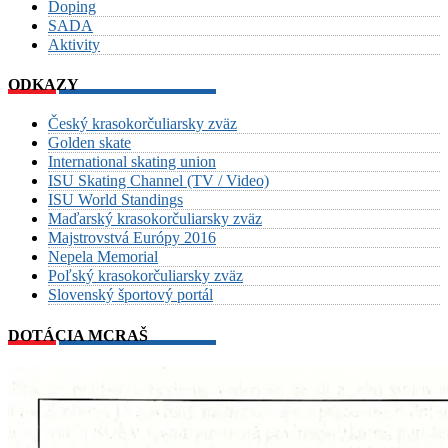
Doping
SADA
Aktivity
ODKAZY
Český krasokorčuliarsky zväz
Golden skate
International skating union
ISU Skating Channel (TV / Video)
ISU World Standings
Maďarský krasokorčuliarsky zväz
Majstrovstvá Európy 2016
Nepela Memorial
Poľský krasokorčuliarsky zväz
Slovenský športový portál
DOTÁCIA MCRAŠ