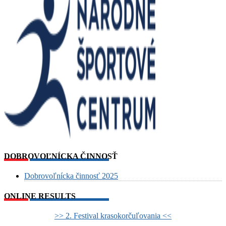
DOBROVOĽNÍCKA ČINNOSŤ
Dobrovoľnícka činnosť 2025
ONLINE RESULTS
>> 2. Festival krasokorčuľovania <<