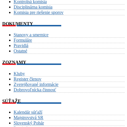
Kontrolná komisia
Disciplinárna komisia
Komisia pre riešenie sporov
DOKUMENTY
Stanovy a smernice
Formuláre
Pravidlá
Ostatné
ZOZNAMY
Kluby
Register členov
Zverejňované informácie
Dobrovoľnícka činnosť
SÚŤAŽE
Kalendár súťaží
Majstrovstvá SR
Slovenský Pohár