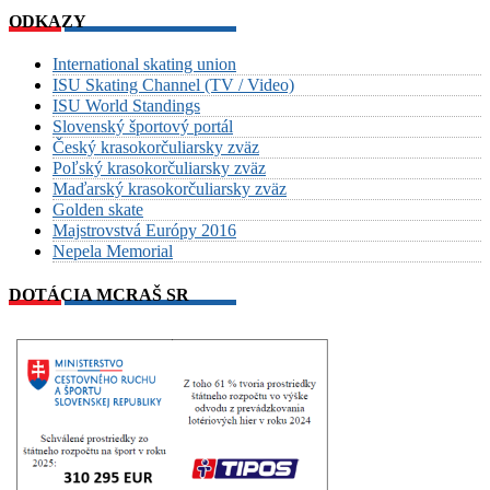
ODKAZY
International skating union
ISU Skating Channel (TV / Video)
ISU World Standings
Slovenský športový portál
Český krasokorčuliarsky zväz
Poľský krasokorčuliarsky zväz
Maďarský krasokorčuliarsky zväz
Golden skate
Majstrovstvá Európy 2016
Nepela Memorial
DOTÁCIA MCRAŠ SR