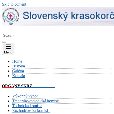
Skip to content
Menu
Home
História
Galéria
Kontakt
ORGÁNY SKRZ
Výkonný výbor
Trénersko-metodická komisia
Technická komisia
Rozhodcovská komisia