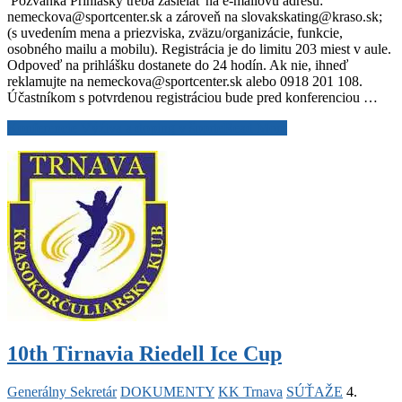
Pozvánka Prihlášky treba zasielať na e-mailovú adresu:
nemeckova@sportcenter.sk a zároveň na slovakskating@kraso.sk;
(s uvedením mena a priezviska, zväzu/organizácie, funkcie,
osobného mailu a mobilu). Registrácia je do limitu 203 miest v aule.
Odpoveď na prihlášku dostanete do 24 hodín. Ak nie, ihneď
reklamujte na nemeckova@sportcenter.sk alebo 0918 201 108.
Účastníkom s potvrdenou registráciou bude pred konferenciou …
Konferencie Výživa a doping v športe
Read More
10th Tirnavia Riedell Ice Cup
Generálny Sekretár
DOKUMENTY
KK Trnava
SÚŤAŽE
4.