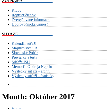
ZOZNAMY
Kluby
Register členov
Zverejňované informácie
Dobrovoľnícka činnosť
SÚŤAŽE
Kalendár súťaží
Majstrovstvá SR
Slovenský Pohár
Previerky a testy
Súťaže ISU
Memoriál Ondreja Nepelu
Výsledky súťaží – archív
Výsledky súťaží – štatistiky
Month:
Október 2017
Home