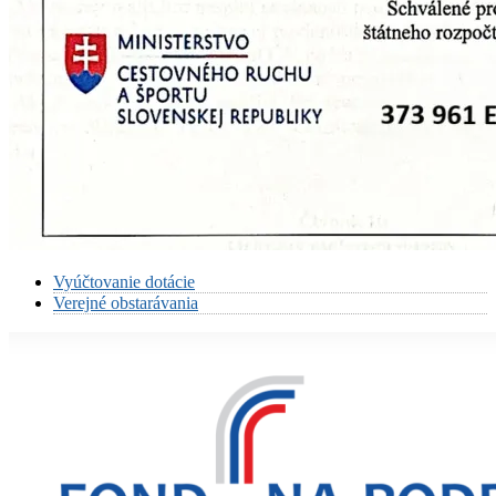
Vyúčtovanie dotácie
Verejné obstarávania