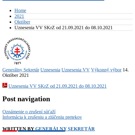
Home
2021
Október
Uznesenia VV SKrZ od 21.09.2021 do 08.10.2021
Generálny Sekretár
Uznesenia
Uznesenia VV
Výkonný výbor
14.
Október 2021
Uznesenia VV SKrZ od 21.09.2021 do 08.10.2021
Post navigation
Oznámenie o zrušení súťaží
Informácia k zrušeniu a zlúčeniu pretekov
WRITTEN BY
GENERÁLNY SEKRETÁR