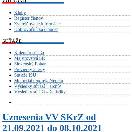
ZOZNAMY
Kluby
Register členov
Zverejňované informácie
Dobrovoľnícka činnosť
SÚŤAŽE
Kalendár súťaží
Majstrovstvá SR
Slovenský Pohár
Previerky a testy
Súťaže ISU
Memoriál Ondreja Nepelu
Výsledky súťaží – archív
Výsledky súťaží – štatistiky
Uznesenia VV SKrZ od
21.09.2021 do 08.10.2021