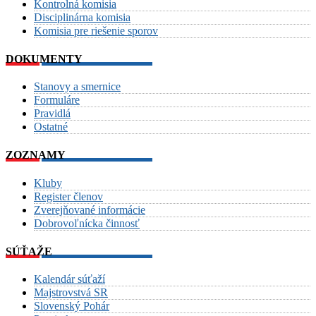
Kontrolná komisia
Disciplinárna komisia
Komisia pre riešenie sporov
DOKUMENTY
Stanovy a smernice
Formuláre
Pravidlá
Ostatné
ZOZNAMY
Kluby
Register členov
Zverejňované informácie
Dobrovoľnícka činnosť
SÚŤAŽE
Kalendár súťaží
Majstrovstvá SR
Slovenský Pohár