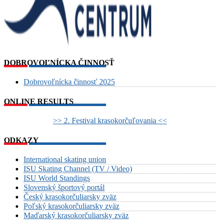
DOBROVOĽNÍCKA ČINNOSŤ
Dobrovoľnícka činnosť 2025
ONLINE RESULTS
>> 2. Festival krasokorčuľovania <<
ODKAZY
International skating union
ISU Skating Channel (TV / Video)
ISU World Standings
Slovenský športový portál
Český krasokorčuliarsky zväz
Poľský krasokorčuliarsky zväz
Maďarský krasokorčuliarsky zväz