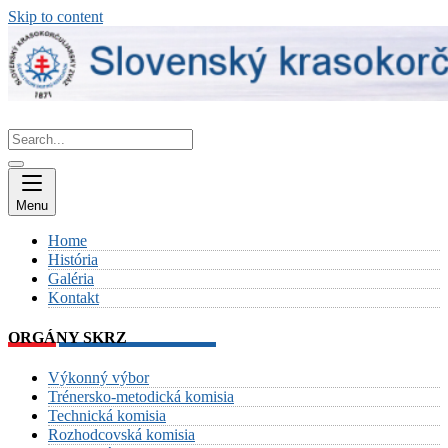
Skip to content
Menu
Home
História
Galéria
Kontakt
ORGÁNY SKRZ
Výkonný výbor
Trénersko-metodická komisia
Technická komisia
Rozhodcovská komisia