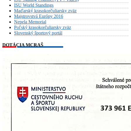
ISU World Standings
Maďarský krasokorčuliarsky zväz
Majstrovstvá Európy 2016
Nepela Memorial
Poľský krasokorčuliarsky zväz
Slovenský športový portál
DOTÁCIA MCRAŠ