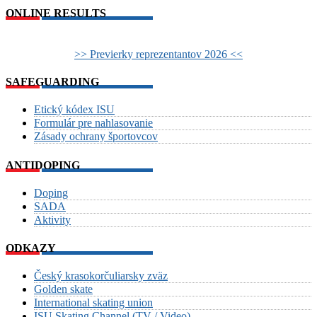
ONLINE RESULTS
>> Previerky reprezentantov 2026 <<
SAFEGUARDING
Etický kódex ISU
Formulár pre nahlasovanie
Zásady ochrany športovcov
ANTIDOPING
Doping
SADA
Aktivity
ODKAZY
Český krasokorčuliarsky zväz
Golden skate
International skating union
ISU Skating Channel (TV / Video)